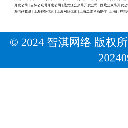
开发公司
|
吉林公众号开发公司
|
黑龙江公众号开发公司
|
西藏公众号开发公
海网站收录
|
上海谷歌优化
|
上海网站优化
|
上海二维动画制作
|
上海门户网
© 2024 智淇网络 版权所有 Al
2024