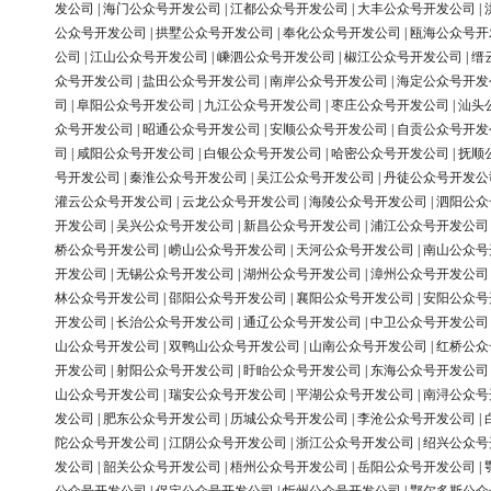
发公司
|
海门公众号开发公司
|
江都公众号开发公司
|
大丰公众号开发公司
|
公众号开发公司
|
拱墅公众号开发公司
|
奉化公众号开发公司
|
瓯海公众号开
公司
|
江山公众号开发公司
|
嵊泗公众号开发公司
|
椒江公众号开发公司
|
缙
众号开发公司
|
盐田公众号开发公司
|
南岸公众号开发公司
|
海定公众号开发
司
|
阜阳公众号开发公司
|
九江公众号开发公司
|
枣庄公众号开发公司
|
汕头
众号开发公司
|
昭通公众号开发公司
|
安顺公众号开发公司
|
自贡公众号开发
司
|
咸阳公众号开发公司
|
白银公众号开发公司
|
哈密公众号开发公司
|
抚顺
号开发公司
|
秦淮公众号开发公司
|
吴江公众号开发公司
|
丹徒公众号开发公
灌云公众号开发公司
|
云龙公众号开发公司
|
海陵公众号开发公司
|
泗阳公众
开发公司
|
吴兴公众号开发公司
|
新昌公众号开发公司
|
浦江公众号开发公司
桥公众号开发公司
|
崂山公众号开发公司
|
天河公众号开发公司
|
南山公众号
开发公司
|
无锡公众号开发公司
|
湖州公众号开发公司
|
漳州公众号开发公司
林公众号开发公司
|
邵阳公众号开发公司
|
襄阳公众号开发公司
|
安阳公众号
开发公司
|
长治公众号开发公司
|
通辽公众号开发公司
|
中卫公众号开发公司
山公众号开发公司
|
双鸭山公众号开发公司
|
山南公众号开发公司
|
红桥公众
开发公司
|
射阳公众号开发公司
|
盱眙公众号开发公司
|
东海公众号开发公司
山公众号开发公司
|
瑞安公众号开发公司
|
平湖公众号开发公司
|
南浔公众号
发公司
|
肥东公众号开发公司
|
历城公众号开发公司
|
李沧公众号开发公司
|
陀公众号开发公司
|
江阴公众号开发公司
|
浙江公众号开发公司
|
绍兴公众号
发公司
|
韶关公众号开发公司
|
梧州公众号开发公司
|
岳阳公众号开发公司
|