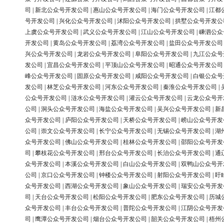
司
|
新北公众号开发公司
|
惠山公众号开发公司
|
海门公众号开发公司
|
江都
号开发公司
|
兴化公众号开发公司
|
沭阳公众号开发公司
|
拱墅公众号开发公
上虞公众号开发公司
|
武义公众号开发公司
|
江山公众号开发公司
|
嵊泗公众
开发公司
|
黄岛公众号开发公司
|
荔湾公众号开发公司
|
盐田公众号开发公司
兴公众号开发公司
|
龙岩公众号开发公司
|
阜阳公众号开发公司
|
九江公众号
发公司
|
宜昌公众号开发公司
|
平顶山公众号开发公司
|
昭通公众号开发公司
峰公众号开发公司
|
固原公众号开发公司
|
咸阳公众号开发公司
|
白银公众号
发公司
|
林芝公众号开发公司
|
河东公众号开发公司
|
秦淮公众号开发公司
|
公众号开发公司
|
涟水公众号开发公司
|
灌云公众号开发公司
|
云龙公众号开
公司
|
洞头公众号开发公司
|
海盐公众号开发公司
|
吴兴公众号开发公司
|
新
众号开发公司
|
庐阳公众号开发公司
|
天桥公众号开发公司
|
崂山公众号开发
公司
|
崇文公众号开发公司
|
长宁公众号开发公司
|
无锡公众号开发公司
|
湖
众号开发公司
|
佛山公众号开发公司
|
桂林公众号开发公司
|
邵阳公众号开发
司
|
攀枝花公众号开发公司
|
邢台公众号开发公司
|
长治公众号开发公司
|
通
众号开发公司
|
本溪公众号开发公司
|
白山公众号开发公司
|
双鸭山公众号开
公司
|
京口公众号开发公司
|
钟楼公众号开发公司
|
射阳公众号开发公司
|
盱
众号开发公司
|
西湖公众号开发公司
|
象山公众号开发公司
|
瑞安公众号开发
司
|
天台公众号开发公司
|
松阳公众号开发公司
|
肥东公众号开发公司
|
历城
众号开发公司
|
丰台公众号开发公司
|
普陀公众号开发公司
|
江阴公众号开发
司
|
鹰潭公众号开发公司
|
烟台公众号开发公司
|
韶关公众号开发公司
|
梧州