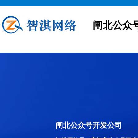
闸北公众
闸北公众号开发公司