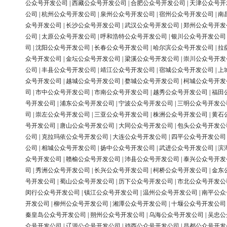
公众号开发公司
|
西藏公众号开发公司
|
合肥公众号开发公司
|
天津公众号开
公司
|
杭州公众号开发公司
|
泉州公众号开发公司
|
宿州公众号开发公司
|
南
众号开发公司
|
长沙公众号开发公司
|
武汉公众号开发公司
|
郑州公众号开发
公司
|
太原公众号开发公司
|
呼和浩特公众号开发公司
|
银川公众号开发公司
司
|
沈阳公众号开发公司
|
长春公众号开发公司
|
哈尔滨公众号开发公司
|
拉
众号开发公司
|
金坛公众号开发公司
|
梁溪公众号开发公司
|
崇川公众号开发
公司
|
丰县公众号开发公司
|
靖江公众号开发公司
|
宿城公众号开发公司
|
上
众号开发公司
|
越城公众号开发公司
|
婺城公众号开发公司
|
柯城公众号开发
司
|
市中公众号开发公司
|
市南公众号开发公司
|
越秀公众号开发公司
|
福田
号开发公司
|
浦东公众号开发公司
|
宁波公众号开发公司
|
三明公众号开发公
司
|
崇左公众号开发公司
|
三亚公众号开发公司
|
株洲公众号开发公司
|
黄石
号开发公司
|
唐山公众号开发公司
|
大同公众号开发公司
|
包头公众号开发公
公司
|
克拉玛依公众号开发公司
|
大连公众号开发公司
|
四平公众号开发公司
公司
|
相城公众号开发公司
|
扬中公众号开发公司
|
武进公众号开发公司
|
滨
众号开发公司
|
赣榆公众号开发公司
|
沛县公众号开发公司
|
泰兴公众号开发
司
|
秀洲公众号开发公司
|
长兴公众号开发公司
|
柯桥公众号开发公司
|
金东
号开发公司
|
蜀山公众号开发公司
|
历下公众号开发公司
|
市北公众号开发公
闵行公众号开发公司
|
镇江公众号开发公司
|
温州公众号开发公司
|
南平公众
开发公司
|
柳州公众号开发公司
|
湘潭公众号开发公司
|
十堰公众号开发公司
秦皇岛公众号开发公司
|
朔州公众号开发公司
|
乌海公众号开发公司
|
吴忠公
众号开发公司
|
辽源公众号开发公司
|
鸡西公众号开发公司
|
昌都公众号开发