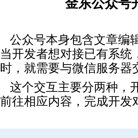
金东公众号
公众号本身包含文章编
当开发者想对接已有系统
时，就需要与微信服务器
这个交互主要分两种，
前往相应内容，完成开发