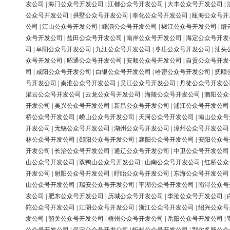
发公司
|
海门公众号开发公司
|
江都公众号开发公司
|
大丰公众号开发公司
|
公众号开发公司
|
拱墅公众号开发公司
|
奉化公众号开发公司
|
瓯海公众号开
公司
|
江山公众号开发公司
|
嵊泗公众号开发公司
|
椒江公众号开发公司
|
缙
众号开发公司
|
盐田公众号开发公司
|
南岸公众号开发公司
|
海定公众号开发
司
|
阜阳公众号开发公司
|
九江公众号开发公司
|
枣庄公众号开发公司
|
汕头
众号开发公司
|
昭通公众号开发公司
|
安顺公众号开发公司
|
自贡公众号开发
司
|
咸阳公众号开发公司
|
白银公众号开发公司
|
哈密公众号开发公司
|
抚顺
号开发公司
|
秦淮公众号开发公司
|
吴江公众号开发公司
|
丹徒公众号开发公
灌云公众号开发公司
|
云龙公众号开发公司
|
海陵公众号开发公司
|
泗阳公众
开发公司
|
吴兴公众号开发公司
|
新昌公众号开发公司
|
浦江公众号开发公司
桥公众号开发公司
|
崂山公众号开发公司
|
天河公众号开发公司
|
南山公众号
开发公司
|
无锡公众号开发公司
|
湖州公众号开发公司
|
漳州公众号开发公司
林公众号开发公司
|
邵阳公众号开发公司
|
襄阳公众号开发公司
|
安阳公众号
开发公司
|
长治公众号开发公司
|
通辽公众号开发公司
|
中卫公众号开发公司
山公众号开发公司
|
双鸭山公众号开发公司
|
山南公众号开发公司
|
红桥公众
开发公司
|
射阳公众号开发公司
|
盱眙公众号开发公司
|
东海公众号开发公司
山公众号开发公司
|
瑞安公众号开发公司
|
平湖公众号开发公司
|
南浔公众号
发公司
|
肥东公众号开发公司
|
历城公众号开发公司
|
李沧公众号开发公司
|
陀公众号开发公司
|
江阴公众号开发公司
|
浙江公众号开发公司
|
绍兴公众号
发公司
|
韶关公众号开发公司
|
梧州公众号开发公司
|
岳阳公众号开发公司
|