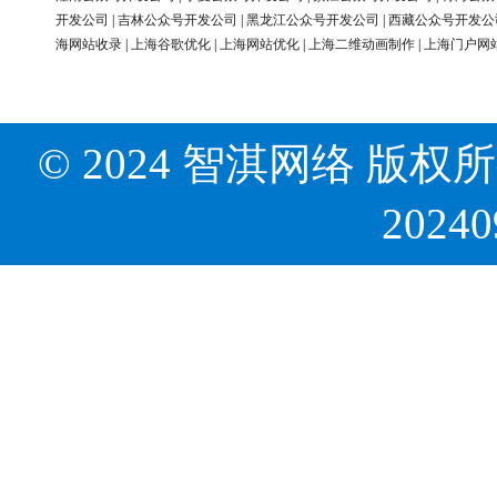
开发公司
|
吉林公众号开发公司
|
黑龙江公众号开发公司
|
西藏公众号开发公
海网站收录
|
上海谷歌优化
|
上海网站优化
|
上海二维动画制作
|
上海门户网
© 2024 智淇网络 版权所有 Al
2024