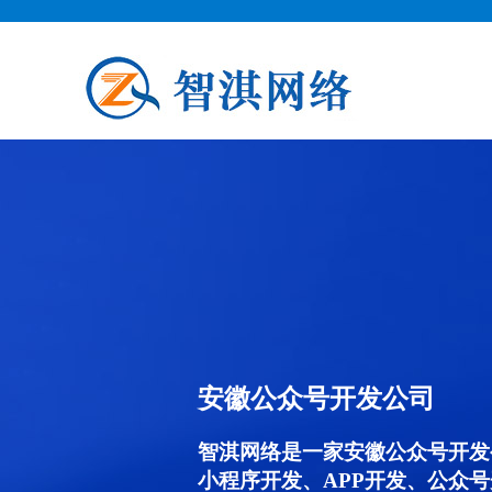
安徽公众号开发公司
智淇网络是一家安徽公众号开发公
小程序开发、APP开发、公众