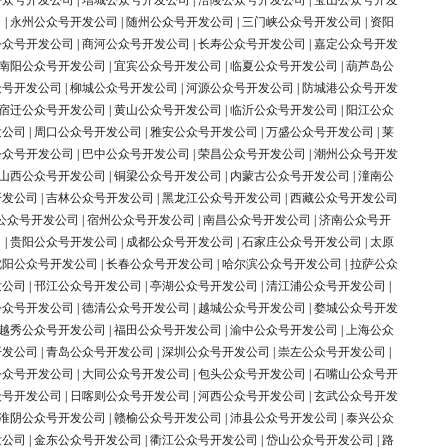
公众号开发公司
|
增城公众号开发公司
|
涪陵公众号开发公司
|
宝山公众号开发
司
|
永州公众号开发公司
|
随州公众号开发公司
|
三门峡公众号开发公司
|
资阳
公众号开发公司
|
商河公众号开发公司
|
长寿公众号开发公司
|
嘉定公众号开发
南阳公众号开发公司
|
宜宾公众号开发公司
|
临夏公众号开发公司
|
葫芦岛公
众号开发公司
|
柳城公众号开发公司
|
河源公众号开发公司
|
防城港公众号开发
宿迁公众号开发公司
|
黄山公众号开发公司
|
临沂公众号开发公司
|
阳江公众
发公司
|
周口公众号开发公司
|
雅安公众号开发公司
|
万盛公众号开发公司
|
莱
公众号开发公司
|
巴中公众号开发公司
|
荣昌公众号开发公司
|
潮州公众号开发
山西公众号开发公司
|
铜梁公众号开发公司
|
内蒙古公众号开发公司
|
潼南公
开发公司
|
吉林公众号开发公司
|
黑龙江公众号开发公司
|
西藏公众号开发公司
公众号开发公司
|
宿州公众号开发公司
|
南昌公众号开发公司
|
济南公众号开
司
|
贵阳公众号开发公司
|
成都公众号开发公司
|
石家庄公众号开发公司
|
太原
沈阳公众号开发公司
|
长春公众号开发公司
|
哈尔滨公众号开发公司
|
拉萨公众
发公司
|
邗江公众号开发公司
|
亭湖公众号开发公司
|
清江浦公众号开发公司
|
公众号开发公司
|
德清公众号开发公司
|
越城公众号开发公司
|
婺城公众号开发
越秀公众号开发公司
|
福田公众号开发公司
|
渝中公众号开发公司
|
上海公众
开发公司
|
青岛公众号开发公司
|
深圳公众号开发公司
|
崇左公众号开发公司
|
公众号开发公司
|
大同公众号开发公司
|
包头公众号开发公司
|
石嘴山公众号开
众号开发公司
|
日喀则公众号开发公司
|
河西公众号开发公司
|
玄武公众号开发
淮阴公众号开发公司
|
赣榆公众号开发公司
|
沛县公众号开发公司
|
泰兴公众
发公司
|
金东公众号开发公司
|
衢江公众号开发公司
|
岱山公众号开发公司
|
路