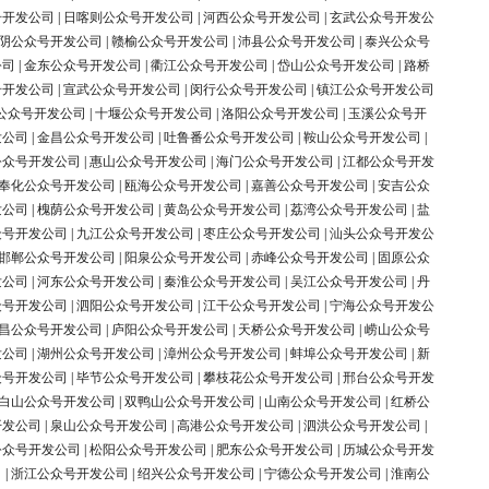
号开发公司
|
日喀则公众号开发公司
|
河西公众号开发公司
|
玄武公众号开发公
阴公众号开发公司
|
赣榆公众号开发公司
|
沛县公众号开发公司
|
泰兴公众号
公司
|
金东公众号开发公司
|
衢江公众号开发公司
|
岱山公众号开发公司
|
路桥
号开发公司
|
宣武公众号开发公司
|
闵行公众号开发公司
|
镇江公众号开发公司
公众号开发公司
|
十堰公众号开发公司
|
洛阳公众号开发公司
|
玉溪公众号开
发公司
|
金昌公众号开发公司
|
吐鲁番公众号开发公司
|
鞍山公众号开发公司
|
公众号开发公司
|
惠山公众号开发公司
|
海门公众号开发公司
|
江都公众号开发
奉化公众号开发公司
|
瓯海公众号开发公司
|
嘉善公众号开发公司
|
安吉公众
发公司
|
槐荫公众号开发公司
|
黄岛公众号开发公司
|
荔湾公众号开发公司
|
盐
众号开发公司
|
九江公众号开发公司
|
枣庄公众号开发公司
|
汕头公众号开发公
邯郸公众号开发公司
|
阳泉公众号开发公司
|
赤峰公众号开发公司
|
固原公众
发公司
|
河东公众号开发公司
|
秦淮公众号开发公司
|
吴江公众号开发公司
|
丹
众号开发公司
|
泗阳公众号开发公司
|
江干公众号开发公司
|
宁海公众号开发公
昌公众号开发公司
|
庐阳公众号开发公司
|
天桥公众号开发公司
|
崂山公众号
发公司
|
湖州公众号开发公司
|
漳州公众号开发公司
|
蚌埠公众号开发公司
|
新
众号开发公司
|
毕节公众号开发公司
|
攀枝花公众号开发公司
|
邢台公众号开发
白山公众号开发公司
|
双鸭山公众号开发公司
|
山南公众号开发公司
|
红桥公
开发公司
|
泉山公众号开发公司
|
高港公众号开发公司
|
泗洪公众号开发公司
|
公众号开发公司
|
松阳公众号开发公司
|
肥东公众号开发公司
|
历城公众号开发
司
|
浙江公众号开发公司
|
绍兴公众号开发公司
|
宁德公众号开发公司
|
淮南公