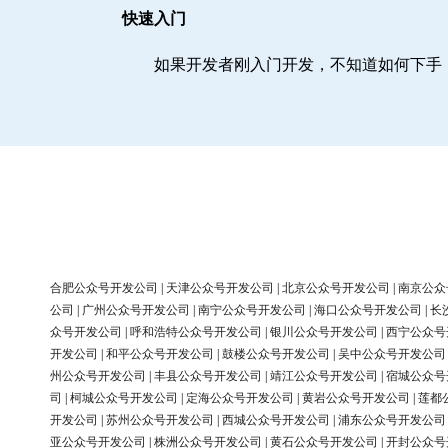
快速入门
如果开发者刚入门开发，不知道如何下手
合肥公众号开发公司
|
天津公众号开发公司
|
北京公众号开发公司
|
南京公众
公司
|
广州公众号开发公司
|
南宁公众号开发公司
|
海口公众号开发公司
|
长
众号开发公司
|
呼和浩特公众号开发公司
|
银川公众号开发公司
|
西宁公众号
开发公司
|
和平公众号开发公司
|
鼓楼公众号开发公司
|
吴中公众号开发公司
州公众号开发公司
|
丰县公众号开发公司
|
靖江公众号开发公司
|
宿城公众号
司
|
柯城公众号开发公司
|
定海公众号开发公司
|
黄岩公众号开发公司
|
莲都
开发公司
|
苏州公众号开发公司
|
西城公众号开发公司
|
浦东公众号开发公司
亚公众号开发公司
|
株洲公众号开发公司
|
黄石公众号开发公司
|
开封公众号