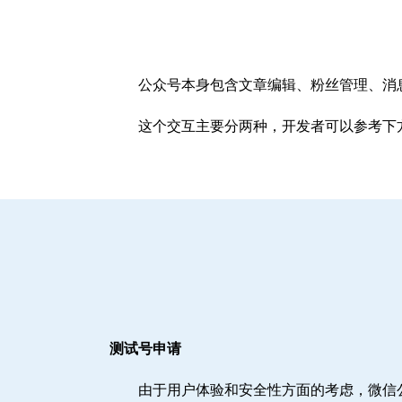
公众号本身包含文章编辑、粉丝管理、消
这个交互主要分两种，开发者可以参考下
测试号申请
由于用户体验和安全性方面的考虑，微信