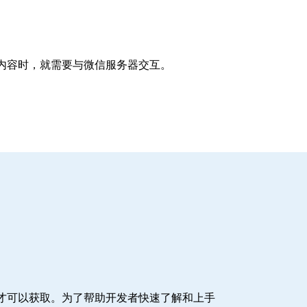
内容时，就需要与微信服务器交互。
才可以获取。为了帮助开发者快速了解和上手