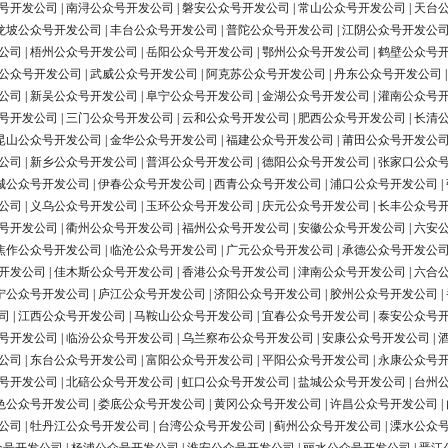
号开发公司
|
南浔公众号开发公司
|
磐安公众号开发公司
|
常山公众号开发公司
|
天台
龙坡公众号开发公司
|
丰台公众号开发公司
|
普陀公众号开发公司
|
江阴公众号开发公
公司
|
梧州公众号开发公司
|
岳阳公众号开发公司
|
鄂州公众号开发公司
|
鹤壁公众号
公众号开发公司
|
武威公众号开发公司
|
阿克苏公众号开发公司
|
丹东公众号开发公司
公司
|
新吴公众号开发公司
|
阜宁公众号开发公司
|
金湖公众号开发公司
|
灌南公众号
号开发公司
|
三门公众号开发公司
|
云和公众号开发公司
|
肥西公众号开发公司
|
长清
昆山公众号开发公司
|
金华公众号开发公司
|
福建公众号开发公司
|
莆田公众号开发公
公司
|
新乡公众号开发公司
|
普洱公众号开发公司
|
德阳公众号开发公司
|
张家口公众
城公众号开发公司
|
伊春公众号开发公司
|
西青公众号开发公司
|
浦口公众号开发公司
|
公司
|
义乌公众号开发公司
|
玉环公众号开发公司
|
庆元公众号开发公司
|
长丰公众号
号开发公司
|
衢州公众号开发公司
|
福州公众号开发公司
|
安徽公众号开发公司
|
六安
焦作公众号开发公司
|
临沧公众号开发公司
|
广元公众号开发公司
|
承德公众号开发公
开发公司
|
佳木斯公众号开发公司
|
香港公众号开发公司
|
津南公众号开发公司
|
六合
宁公众号开发公司
|
庐江公众号开发公司
|
济阳公众号开发公司
|
胶州公众号开发公司
|
司
|
江西公众号开发公司
|
马鞍山公众号开发公司
|
宜春公众号开发公司
|
泰安公众号
号开发公司
|
临汾公众号开发公司
|
乌兰察布公众号开发公司
|
安康公众号开发公司
|
公司
|
东台公众号开发公司
|
富阳公众号开发公司
|
平阳公众号开发公司
|
永康公众号
号开发公司
|
北碚公众号开发公司
|
虹口公众号开发公司
|
盐城公众号开发公司
|
台州
色公众号开发公司
|
娄底公众号开发公司
|
黄冈公众号开发公司
|
许昌公众号开发公司
|
公司
|
牡丹江公众号开发公司
|
台湾公众号开发公司
|
蓟州公众号开发公司
|
溧水公众