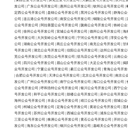
|
莱西公众号开发公司
|
从化公众号开发公司
|
大鹏公众号开发公司
|
永川公
发公司
|
广东公众号开发公司
|
惠州公众号开发公司
|
钦州公众号开发公司
|
定西公众号开发公司
|
盘锦公众号开发公司
|
黑河公众号开发公司
|
静海公众
公司
|
连云港公众号开发公司
|
南安公众号开发公司
|
铜陵公众号开发公司
|
公众号开发公司
|
阿拉善盟公众号开发公司
|
陇南公众号开发公司
|
铁岭公众
公司
|
徐州公众号开发公司
|
宣城公众号开发公司
|
德州公众号开发公司
|
海
众号开发公司
|
大兴安岭公众号开发公司
|
宁河公众号开发公司
|
淳安公众号
公司
|
湖南公众号开发公司
|
商丘公众号开发公司
|
南充公众号开发公司
|
甘
号开发公司
|
湖北公众号开发公司
|
信阳公众号开发公司
|
达州公众号开发公
芜公众号开发公司
|
东莞公众号开发公司
|
驻马店公众号开发公司
|
云南公众
公司
|
四川公众号开发公司
|
眉山公众号开发公司
|
大足公众号开发公司
|
揭
众号开发公司
|
宁夏公众号开发公司
|
綦江公众号开发公司
|
青海公众号开发
|
合肥公众号开发公司
|
天津公众号开发公司
|
北京公众号开发公司
|
南京公
发公司
|
广州公众号开发公司
|
南宁公众号开发公司
|
海口公众号开发公司
|
公众号开发公司
|
呼和浩特公众号开发公司
|
银川公众号开发公司
|
西宁公众
号开发公司
|
和平公众号开发公司
|
鼓楼公众号开发公司
|
吴中公众号开发公
海州公众号开发公司
|
丰县公众号开发公司
|
靖江公众号开发公司
|
宿城公众
公司
|
柯城公众号开发公司
|
定海公众号开发公司
|
黄岩公众号开发公司
|
莲
号开发公司
|
苏州公众号开发公司
|
西城公众号开发公司
|
浦东公众号开发公
三亚公众号开发公司
|
株洲公众号开发公司
|
黄石公众号开发公司
|
开封公众
发公司
|
海东公众号开发公司
|
铜川公众号开发公司
|
嘉峪关公众号开发公司