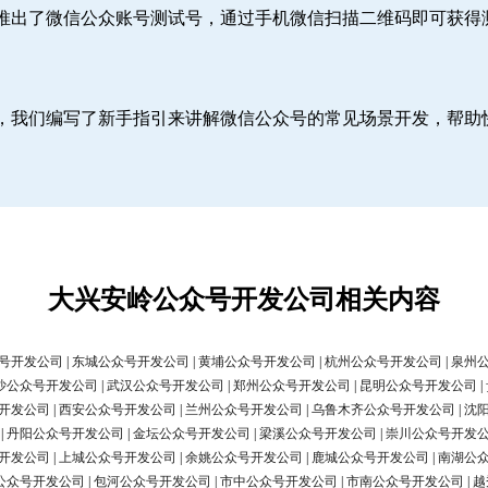
推出了微信公众账号测试号，通过手机微信扫描二维码即可获得
，我们编写了新手指引来讲解微信公众号的常见场景开发，帮助
大兴安岭公众号开发公司相关内容
号开发公司
|
东城公众号开发公司
|
黄埔公众号开发公司
|
杭州公众号开发公司
|
泉州
沙公众号开发公司
|
武汉公众号开发公司
|
郑州公众号开发公司
|
昆明公众号开发公司
|
开发公司
|
西安公众号开发公司
|
兰州公众号开发公司
|
乌鲁木齐公众号开发公司
|
沈
|
丹阳公众号开发公司
|
金坛公众号开发公司
|
梁溪公众号开发公司
|
崇川公众号开发
开发公司
|
上城公众号开发公司
|
余姚公众号开发公司
|
鹿城公众号开发公司
|
南湖公
公众号开发公司
|
包河公众号开发公司
|
市中公众号开发公司
|
市南公众号开发公司
|
越