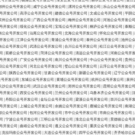
众号开发公司
|
杨浦公众号开发公司
|
淮安公众号开发公司
|
丽水公众号开发公司
|
晋江
郴州公众号开发公司
|
咸宁公众号开发公司
|
漯河公众号开发公司
|
乐山公众号开发公
号开发公司
|
高淳公众号开发公司
|
建德公众号开发公司
|
文成公众号开发公司
|
平阴
滨州公众号开发公司
|
广西公众号开发公司
|
梅州公众号开发公司
|
河池公众号开发公
号开发公司
|
绥化公众号开发公司
|
宝坻公众号开发公司
|
桐庐公众号开发公司
|
泰顺
南公众号开发公司
|
汕尾公众号开发公司
|
北海公众号开发公司
|
怀化公众号开发公司
|
开发公司
|
江津公众号开发公司
|
青浦公众号开发公司
|
泰州公众号开发公司
|
池州公
南公众号开发公司
|
武清公众号开发公司
|
合川公众号开发公司
|
松江公众号开发公司
|
司
|
双桥公众号开发公司
|
菏泽公众号开发公司
|
清远公众号开发公司
|
河南公众号开
号开发公司
|
广安公众号开发公司
|
南川公众号开发公司
|
中山公众号开发公司
|
贵州
阳公众号开发公司
|
河北公众号开发公司
|
璧山公众号开发公司
|
云浮公众号开发公司
|
公司
|
陕西公众号开发公司
|
甘肃公众号开发公司
|
新疆公众号开发公司
|
辽宁公众号
众号开发公司
|
东城公众号开发公司
|
黄埔公众号开发公司
|
杭州公众号开发公司
|
泉州
长沙公众号开发公司
|
武汉公众号开发公司
|
郑州公众号开发公司
|
昆明公众号开发公
号开发公司
|
西安公众号开发公司
|
兰州公众号开发公司
|
乌鲁木齐公众号开发公司
|
司
|
丹阳公众号开发公司
|
金坛公众号开发公司
|
梁溪公众号开发公司
|
崇川公众号开
号开发公司
|
上城公众号开发公司
|
余姚公众号开发公司
|
鹿城公众号开发公司
|
南湖
都公众号开发公司
|
包河公众号开发公司
|
市中公众号开发公司
|
市南公众号开发公司
|
司
|
宁波公众号开发公司
|
三明公众号开发公司
|
淮北公众号开发公司
|
景德镇公众号
号开发公司
|
曲靖公众号开发公司
|
遵义公众号开发公司
|
重庆公众号开发公司
|
唐山
|
克拉玛依公众号开发公司
|
大连公众号开发公司
|
四平公众号开发公司
|
齐齐哈尔公