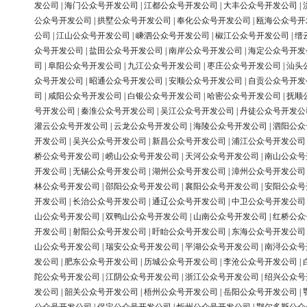
发公司
|
海门公众号开发公司
|
江都公众号开发公司
|
大丰公众号开发公司
|
公众号开发公司
|
拱墅公众号开发公司
|
奉化公众号开发公司
|
瓯海公众号开
公司
|
江山公众号开发公司
|
嵊泗公众号开发公司
|
椒江公众号开发公司
|
缙
众号开发公司
|
盐田公众号开发公司
|
南岸公众号开发公司
|
海定公众号开发
司
|
阜阳公众号开发公司
|
九江公众号开发公司
|
枣庄公众号开发公司
|
汕头
众号开发公司
|
昭通公众号开发公司
|
安顺公众号开发公司
|
自贡公众号开发
司
|
咸阳公众号开发公司
|
白银公众号开发公司
|
哈密公众号开发公司
|
抚顺
号开发公司
|
秦淮公众号开发公司
|
吴江公众号开发公司
|
丹徒公众号开发公
灌云公众号开发公司
|
云龙公众号开发公司
|
海陵公众号开发公司
|
泗阳公众
开发公司
|
吴兴公众号开发公司
|
新昌公众号开发公司
|
浦江公众号开发公司
桥公众号开发公司
|
崂山公众号开发公司
|
天河公众号开发公司
|
南山公众号
开发公司
|
无锡公众号开发公司
|
湖州公众号开发公司
|
漳州公众号开发公司
林公众号开发公司
|
邵阳公众号开发公司
|
襄阳公众号开发公司
|
安阳公众号
开发公司
|
长治公众号开发公司
|
通辽公众号开发公司
|
中卫公众号开发公司
山公众号开发公司
|
双鸭山公众号开发公司
|
山南公众号开发公司
|
红桥公众
开发公司
|
射阳公众号开发公司
|
盱眙公众号开发公司
|
东海公众号开发公司
山公众号开发公司
|
瑞安公众号开发公司
|
平湖公众号开发公司
|
南浔公众号
发公司
|
肥东公众号开发公司
|
历城公众号开发公司
|
李沧公众号开发公司
|
陀公众号开发公司
|
江阴公众号开发公司
|
浙江公众号开发公司
|
绍兴公众号
发公司
|
韶关公众号开发公司
|
梧州公众号开发公司
|
岳阳公众号开发公司
|