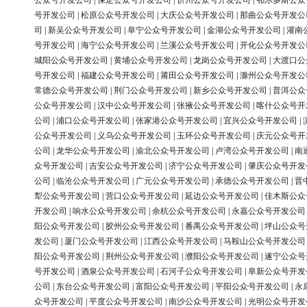
公众号开发公司
|
保定公众号开发公司
|
忻州公众号开发公司
|
鄂尔多斯公众
号开发公司
|
松原公众号开发公司
|
大庆公众号开发公司
|
那曲公众号开发公
司
|
新吴公众号开发公司
|
阜宁公众号开发公司
|
金湖公众号开发公司
|
灌南
号开发公司
|
海宁公众号开发公司
|
兰溪公众号开发公司
|
开化公众号开发公
城阳公众号开发公司
|
黄埔公众号开发公司
|
龙岗公众号开发公司
|
大渡口公
号开发公司
|
福建公众号开发公司
|
莆田公众号开发公司
|
滁州公众号开发公
常德公众号开发公司
|
荆门公众号开发公司
|
新乡公众号开发公司
|
普洱公众
公众号开发公司
|
汉中公众号开发公司
|
张掖公众号开发公司
|
喀什公众号开
公司
|
浦口公众号开发公司
|
张家港公众号开发公司
|
宜兴公众号开发公司
|
公众号开发公司
|
义乌公众号开发公司
|
玉环公众号开发公司
|
庆元公众号开
公司
|
龙华公众号开发公司
|
渝北公众号开发公司
|
卢湾公众号开发公司
|
南
众号开发公司
|
吉安公众号开发公司
|
济宁公众号开发公司
|
肇庆公众号开发
公司
|
临沧公众号开发公司
|
广元公众号开发公司
|
承德公众号开发公司
|
晋
犁公众号开发公司
|
营口公众号开发公司
|
延边公众号开发公司
|
佳木斯公众
开发公司
|
响水公众号开发公司
|
余杭公众号开发公司
|
永嘉公众号开发公司
阳公众号开发公司
|
胶州公众号开发公司
|
番禺公众号开发公司
|
坪山公众号
发公司
|
厦门公众号开发公司
|
江西公众号开发公司
|
马鞍山公众号开发公司
阳公众号开发公司
|
荆州公众号开发公司
|
濮阳公众号开发公司
|
遂宁公众号
号开发公司
|
酒泉公众号开发公司
|
石河子公众号开发公司
|
阜新公众号开发
公司
|
东台公众号开发公司
|
富阳公众号开发公司
|
平阳公众号开发公司
|
永
众号开发公司
|
平度公众号开发公司
|
南沙公众号开发公司
|
光明公众号开发