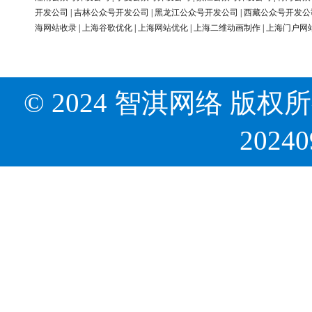
开发公司
|
吉林公众号开发公司
|
黑龙江公众号开发公司
|
西藏公众号开发公
海网站收录
|
上海谷歌优化
|
上海网站优化
|
上海二维动画制作
|
上海门户网
© 2024 智淇网络 版权所有 Al
2024