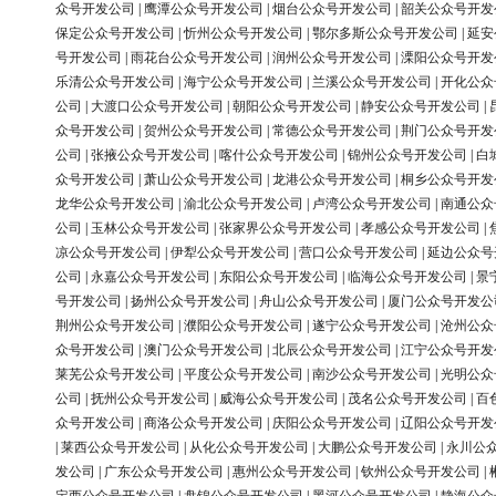
众号开发公司
|
鹰潭公众号开发公司
|
烟台公众号开发公司
|
韶关公众号开发
保定公众号开发公司
|
忻州公众号开发公司
|
鄂尔多斯公众号开发公司
|
延安
号开发公司
|
雨花台公众号开发公司
|
润州公众号开发公司
|
溧阳公众号开发
乐清公众号开发公司
|
海宁公众号开发公司
|
兰溪公众号开发公司
|
开化公众
公司
|
大渡口公众号开发公司
|
朝阳公众号开发公司
|
静安公众号开发公司
|
众号开发公司
|
贺州公众号开发公司
|
常德公众号开发公司
|
荆门公众号开发
公司
|
张掖公众号开发公司
|
喀什公众号开发公司
|
锦州公众号开发公司
|
白
众号开发公司
|
萧山公众号开发公司
|
龙港公众号开发公司
|
桐乡公众号开发
龙华公众号开发公司
|
渝北公众号开发公司
|
卢湾公众号开发公司
|
南通公众
公司
|
玉林公众号开发公司
|
张家界公众号开发公司
|
孝感公众号开发公司
|
凉公众号开发公司
|
伊犁公众号开发公司
|
营口公众号开发公司
|
延边公众号
公司
|
永嘉公众号开发公司
|
东阳公众号开发公司
|
临海公众号开发公司
|
景
号开发公司
|
扬州公众号开发公司
|
舟山公众号开发公司
|
厦门公众号开发公
荆州公众号开发公司
|
濮阳公众号开发公司
|
遂宁公众号开发公司
|
沧州公众
众号开发公司
|
澳门公众号开发公司
|
北辰公众号开发公司
|
江宁公众号开发
莱芜公众号开发公司
|
平度公众号开发公司
|
南沙公众号开发公司
|
光明公众
公司
|
抚州公众号开发公司
|
威海公众号开发公司
|
茂名公众号开发公司
|
百
众号开发公司
|
商洛公众号开发公司
|
庆阳公众号开发公司
|
辽阳公众号开发
|
莱西公众号开发公司
|
从化公众号开发公司
|
大鹏公众号开发公司
|
永川公
发公司
|
广东公众号开发公司
|
惠州公众号开发公司
|
钦州公众号开发公司
|