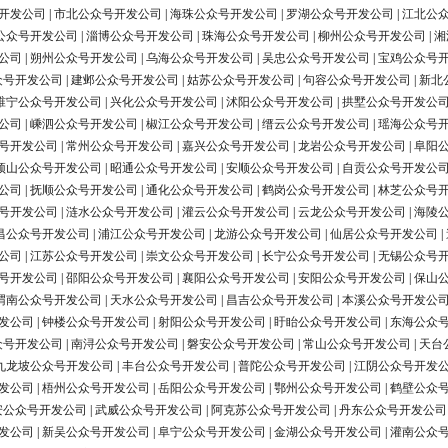
开发公司
|
市北公众号开发公司
|
海珠公众号开发公司
|
罗湖公众号开发公司
|
江北公
公众号开发公司
|
淄博公众号开发公司
|
珠海公众号开发公司
|
柳州公众号开发公司
|
湘
公司
|
朔州公众号开发公司
|
乌海公众号开发公司
|
吴忠公众号开发公司
|
宝鸡公众号
众号开发公司
|
建邺公众号开发公司
|
姑苏公众号开发公司
|
句容公众号开发公司
|
新北
睢宁公众号开发公司
|
兴化公众号开发公司
|
沭阳公众号开发公司
|
拱墅公众号开发公
公司
|
嵊泗公众号开发公司
|
椒江公众号开发公司
|
缙云公众号开发公司
|
瑶海公众号
号开发公司
|
常州公众号开发公司
|
嘉兴公众号开发公司
|
龙岩公众号开发公司
|
阜阳
顶山公众号开发公司
|
昭通公众号开发公司
|
安顺公众号开发公司
|
自贡公众号开发公
公司
|
抚顺公众号开发公司
|
通化公众号开发公司
|
鹤岗公众号开发公司
|
林芝公众号
号开发公司
|
涟水公众号开发公司
|
灌云公众号开发公司
|
云龙公众号开发公司
|
海陵
昌公众号开发公司
|
浦江公众号开发公司
|
龙游公众号开发公司
|
仙居公众号开发公司
|
公司
|
江苏公众号开发公司
|
崇文公众号开发公司
|
长宁公众号开发公司
|
无锡公众号
号开发公司
|
邵阳公众号开发公司
|
襄阳公众号开发公司
|
安阳公众号开发公司
|
保山
渭南公众号开发公司
|
天水公众号开发公司
|
昌吉公众号开发公司
|
本溪公众号开发公
发公司
|
钟楼公众号开发公司
|
射阳公众号开发公司
|
盱眙公众号开发公司
|
东海公众
众号开发公司
|
南浔公众号开发公司
|
磐安公众号开发公司
|
常山公众号开发公司
|
天台
九龙坡公众号开发公司
|
丰台公众号开发公司
|
普陀公众号开发公司
|
江阴公众号开发
发公司
|
梧州公众号开发公司
|
岳阳公众号开发公司
|
鄂州公众号开发公司
|
鹤壁公众
安公众号开发公司
|
武威公众号开发公司
|
阿克苏公众号开发公司
|
丹东公众号开发公司
发公司
|
新吴公众号开发公司
|
阜宁公众号开发公司
|
金湖公众号开发公司
|
灌南公众