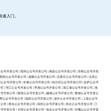
快速入门。
公众号开发公司
|
宿州公众号开发公司
|
南昌公众号开发公司
|
济南公众号开发
贵阳公众号开发公司
|
成都公众号开发公司
|
石家庄公众号开发公司
|
太原公
阳公众号开发公司
|
长春公众号开发公司
|
哈尔滨公众号开发公司
|
拉萨公众号
公司
|
邗江公众号开发公司
|
亭湖公众号开发公司
|
清江浦公众号开发公司
|
海
众号开发公司
|
德清公众号开发公司
|
越城公众号开发公司
|
婺城公众号开发公
秀公众号开发公司
|
福田公众号开发公司
|
渝中公众号开发公司
|
上海公众号
发公司
|
青岛公众号开发公司
|
深圳公众号开发公司
|
崇左公众号开发公司
|
三
众号开发公司
|
大同公众号开发公司
|
包头公众号开发公司
|
石嘴山公众号开发