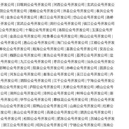
号开发公司
|
日喀则公众号开发公司
|
河西公众号开发公司
|
玄武公众号开发公
阴公众号开发公司
|
赣榆公众号开发公司
|
沛县公众号开发公司
|
泰兴公众号
公司
|
金东公众号开发公司
|
衢江公众号开发公司
|
岱山公众号开发公司
|
路桥
号开发公司
|
宣武公众号开发公司
|
闵行公众号开发公司
|
镇江公众号开发公司
公众号开发公司
|
十堰公众号开发公司
|
洛阳公众号开发公司
|
玉溪公众号开
发公司
|
金昌公众号开发公司
|
吐鲁番公众号开发公司
|
鞍山公众号开发公司
|
公众号开发公司
|
惠山公众号开发公司
|
海门公众号开发公司
|
江都公众号开发
奉化公众号开发公司
|
瓯海公众号开发公司
|
嘉善公众号开发公司
|
安吉公众
发公司
|
槐荫公众号开发公司
|
黄岛公众号开发公司
|
荔湾公众号开发公司
|
盐
众号开发公司
|
九江公众号开发公司
|
枣庄公众号开发公司
|
汕头公众号开发公
邯郸公众号开发公司
|
阳泉公众号开发公司
|
赤峰公众号开发公司
|
固原公众
发公司
|
河东公众号开发公司
|
秦淮公众号开发公司
|
吴江公众号开发公司
|
丹
众号开发公司
|
泗阳公众号开发公司
|
江干公众号开发公司
|
宁海公众号开发公
昌公众号开发公司
|
庐阳公众号开发公司
|
天桥公众号开发公司
|
崂山公众号
发公司
|
湖州公众号开发公司
|
漳州公众号开发公司
|
蚌埠公众号开发公司
|
新
众号开发公司
|
毕节公众号开发公司
|
攀枝花公众号开发公司
|
邢台公众号开发
白山公众号开发公司
|
双鸭山公众号开发公司
|
山南公众号开发公司
|
红桥公
开发公司
|
泉山公众号开发公司
|
高港公众号开发公司
|
泗洪公众号开发公司
|
公众号开发公司
|
松阳公众号开发公司
|
肥东公众号开发公司
|
历城公众号开发
司
|
浙江公众号开发公司
|
绍兴公众号开发公司
|
宁德公众号开发公司
|
淮南公