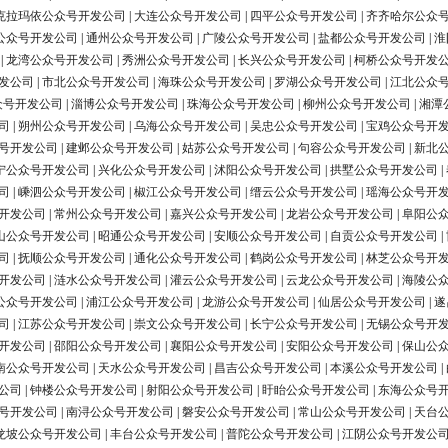
克拉玛依公众号开发公司
|
大连公众号开发公司
|
四平公众号开发公司
|
齐齐哈尔公众
公众号开发公司
|
通州公众号开发公司
|
广陵公众号开发公司
|
盐都公众号开发公司
|
淮
|
龙湾公众号开发公司
|
秀洲公众号开发公司
|
长兴公众号开发公司
|
柯桥公众号开发
发公司
|
市北公众号开发公司
|
海珠公众号开发公司
|
罗湖公众号开发公司
|
江北公众
众号开发公司
|
淄博公众号开发公司
|
珠海公众号开发公司
|
柳州公众号开发公司
|
湘潭
司
|
朔州公众号开发公司
|
乌海公众号开发公司
|
吴忠公众号开发公司
|
宝鸡公众号开
号开发公司
|
建邺公众号开发公司
|
姑苏公众号开发公司
|
句容公众号开发公司
|
新北
宁公众号开发公司
|
兴化公众号开发公司
|
沭阳公众号开发公司
|
拱墅公众号开发公司
|
司
|
嵊泗公众号开发公司
|
椒江公众号开发公司
|
缙云公众号开发公司
|
瑶海公众号开
开发公司
|
常州公众号开发公司
|
嘉兴公众号开发公司
|
龙岩公众号开发公司
|
阜阳公
山公众号开发公司
|
昭通公众号开发公司
|
安顺公众号开发公司
|
自贡公众号开发公司
|
司
|
抚顺公众号开发公司
|
通化公众号开发公司
|
鹤岗公众号开发公司
|
林芝公众号开
开发公司
|
涟水公众号开发公司
|
灌云公众号开发公司
|
云龙公众号开发公司
|
海陵公
公众号开发公司
|
浦江公众号开发公司
|
龙游公众号开发公司
|
仙居公众号开发公司
|
遂
司
|
江苏公众号开发公司
|
崇文公众号开发公司
|
长宁公众号开发公司
|
无锡公众号开
开发公司
|
邵阳公众号开发公司
|
襄阳公众号开发公司
|
安阳公众号开发公司
|
保山公
南公众号开发公司
|
天水公众号开发公司
|
昌吉公众号开发公司
|
本溪公众号开发公司
|
公司
|
钟楼公众号开发公司
|
射阳公众号开发公司
|
盱眙公众号开发公司
|
东海公众号
号开发公司
|
南浔公众号开发公司
|
磐安公众号开发公司
|
常山公众号开发公司
|
天台
龙坡公众号开发公司
|
丰台公众号开发公司
|
普陀公众号开发公司
|
江阴公众号开发公