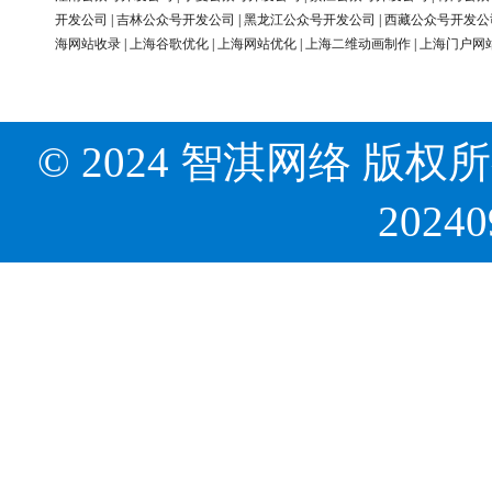
开发公司
|
吉林公众号开发公司
|
黑龙江公众号开发公司
|
西藏公众号开发公
海网站收录
|
上海谷歌优化
|
上海网站优化
|
上海二维动画制作
|
上海门户网
© 2024 智淇网络 版权所有 Al
2024