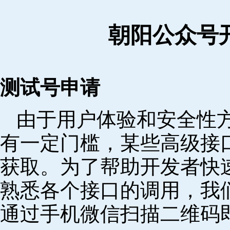
朝阳公众号
测试号申请
由于用户体验和安全性
有一定门槛，某些高级接
获取。为了帮助开发者快
熟悉各个接口的调用，我
通过手机微信扫描二维码