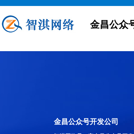
金昌公众
金昌公众号开发公司