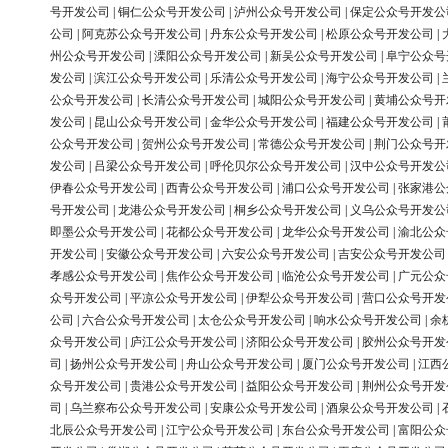
号开发公司
|
铜仁公众号开发公司
|
泸州公众号开发公司
|
保定公众号开发公
公司
|
阿克苏公众号开发公司
|
丹东公众号开发公司
|
松原公众号开发公司
|
州公众号开发公司
|
溧阳公众号开发公司
|
新吴公众号开发公司
|
阜宁公众号
发公司
|
滨江公众号开发公司
|
乐清公众号开发公司
|
海宁公众号开发公司
|
公众号开发公司
|
长清公众号开发公司
|
城阳公众号开发公司
|
黄埔公众号开
发公司
|
昆山公众号开发公司
|
金华公众号开发公司
|
福建公众号开发公司
|
公众号开发公司
|
贺州公众号开发公司
|
常德公众号开发公司
|
荆门公众号开
发公司
|
吕梁公众号开发公司
|
呼伦贝尔公众号开发公司
|
汉中公众号开发公
伊春公众号开发公司
|
西青公众号开发公司
|
浦口公众号开发公司
|
张家港公
号开发公司
|
龙港公众号开发公司
|
桐乡公众号开发公司
|
义乌公众号开发公
即墨公众号开发公司
|
花都公众号开发公司
|
龙华公众号开发公司
|
渝北公众
开发公司
|
安徽公众号开发公司
|
六安公众号开发公司
|
吉安公众号开发公司
孝感公众号开发公司
|
焦作公众号开发公司
|
临沧公众号开发公司
|
广元公众
众号开发公司
|
平凉公众号开发公司
|
伊犁公众号开发公司
|
营口公众号开发
公司
|
六合公众号开发公司
|
太仓公众号开发公司
|
响水公众号开发公司
|
余
众号开发公司
|
庐江公众号开发公司
|
济阳公众号开发公司
|
胶州公众号开发
司
|
扬州公众号开发公司
|
舟山公众号开发公司
|
厦门公众号开发公司
|
江西
众号开发公司
|
贵港公众号开发公司
|
益阳公众号开发公司
|
荆州公众号开发
司
|
乌兰察布公众号开发公司
|
安康公众号开发公司
|
酒泉公众号开发公司
|
北辰公众号开发公司
|
江宁公众号开发公司
|
东台公众号开发公司
|
富阳公众