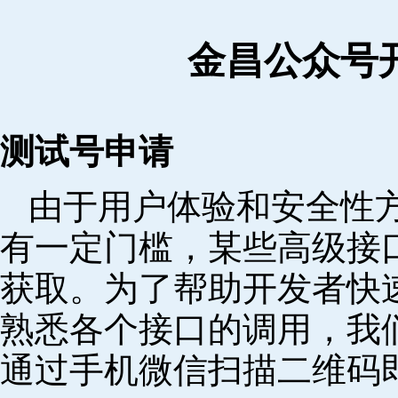
金昌公众号
测试号申请
由于用户体验和安全性
有一定门槛，某些高级接
获取。为了帮助开发者快
熟悉各个接口的调用，我
通过手机微信扫描二维码