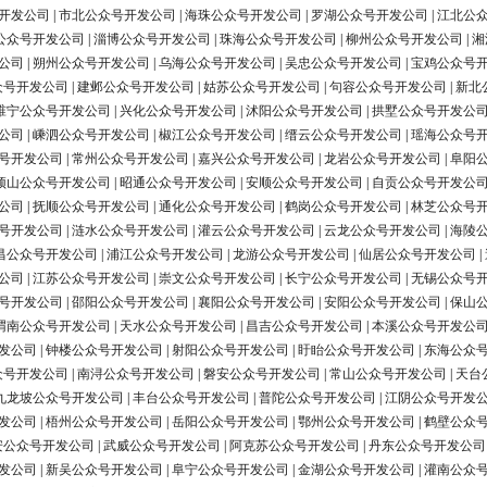
开发公司
|
市北公众号开发公司
|
海珠公众号开发公司
|
罗湖公众号开发公司
|
江北公
公众号开发公司
|
淄博公众号开发公司
|
珠海公众号开发公司
|
柳州公众号开发公司
|
湘
公司
|
朔州公众号开发公司
|
乌海公众号开发公司
|
吴忠公众号开发公司
|
宝鸡公众号
众号开发公司
|
建邺公众号开发公司
|
姑苏公众号开发公司
|
句容公众号开发公司
|
新北
睢宁公众号开发公司
|
兴化公众号开发公司
|
沭阳公众号开发公司
|
拱墅公众号开发公
公司
|
嵊泗公众号开发公司
|
椒江公众号开发公司
|
缙云公众号开发公司
|
瑶海公众号
号开发公司
|
常州公众号开发公司
|
嘉兴公众号开发公司
|
龙岩公众号开发公司
|
阜阳
顶山公众号开发公司
|
昭通公众号开发公司
|
安顺公众号开发公司
|
自贡公众号开发公
公司
|
抚顺公众号开发公司
|
通化公众号开发公司
|
鹤岗公众号开发公司
|
林芝公众号
号开发公司
|
涟水公众号开发公司
|
灌云公众号开发公司
|
云龙公众号开发公司
|
海陵
昌公众号开发公司
|
浦江公众号开发公司
|
龙游公众号开发公司
|
仙居公众号开发公司
|
公司
|
江苏公众号开发公司
|
崇文公众号开发公司
|
长宁公众号开发公司
|
无锡公众号
号开发公司
|
邵阳公众号开发公司
|
襄阳公众号开发公司
|
安阳公众号开发公司
|
保山
渭南公众号开发公司
|
天水公众号开发公司
|
昌吉公众号开发公司
|
本溪公众号开发公
发公司
|
钟楼公众号开发公司
|
射阳公众号开发公司
|
盱眙公众号开发公司
|
东海公众
众号开发公司
|
南浔公众号开发公司
|
磐安公众号开发公司
|
常山公众号开发公司
|
天台
九龙坡公众号开发公司
|
丰台公众号开发公司
|
普陀公众号开发公司
|
江阴公众号开发
发公司
|
梧州公众号开发公司
|
岳阳公众号开发公司
|
鄂州公众号开发公司
|
鹤壁公众
安公众号开发公司
|
武威公众号开发公司
|
阿克苏公众号开发公司
|
丹东公众号开发公司
发公司
|
新吴公众号开发公司
|
阜宁公众号开发公司
|
金湖公众号开发公司
|
灌南公众