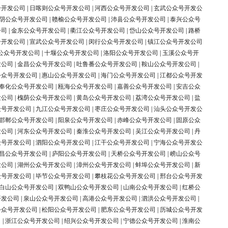
号开发公司
|
日喀则公众号开发公司
|
河西公众号开发公司
|
玄武公众号开发公
阴公众号开发公司
|
赣榆公众号开发公司
|
沛县公众号开发公司
|
泰兴公众号
公司
|
金东公众号开发公司
|
衢江公众号开发公司
|
岱山公众号开发公司
|
路桥
号开发公司
|
宣武公众号开发公司
|
闵行公众号开发公司
|
镇江公众号开发公司
公众号开发公司
|
十堰公众号开发公司
|
洛阳公众号开发公司
|
玉溪公众号开
发公司
|
金昌公众号开发公司
|
吐鲁番公众号开发公司
|
鞍山公众号开发公司
|
公众号开发公司
|
惠山公众号开发公司
|
海门公众号开发公司
|
江都公众号开发
奉化公众号开发公司
|
瓯海公众号开发公司
|
嘉善公众号开发公司
|
安吉公众
发公司
|
槐荫公众号开发公司
|
黄岛公众号开发公司
|
荔湾公众号开发公司
|
盐
众号开发公司
|
九江公众号开发公司
|
枣庄公众号开发公司
|
汕头公众号开发公
邯郸公众号开发公司
|
阳泉公众号开发公司
|
赤峰公众号开发公司
|
固原公众
发公司
|
河东公众号开发公司
|
秦淮公众号开发公司
|
吴江公众号开发公司
|
丹
众号开发公司
|
泗阳公众号开发公司
|
江干公众号开发公司
|
宁海公众号开发公
昌公众号开发公司
|
庐阳公众号开发公司
|
天桥公众号开发公司
|
崂山公众号
发公司
|
湖州公众号开发公司
|
漳州公众号开发公司
|
蚌埠公众号开发公司
|
新
众号开发公司
|
毕节公众号开发公司
|
攀枝花公众号开发公司
|
邢台公众号开发
白山公众号开发公司
|
双鸭山公众号开发公司
|
山南公众号开发公司
|
红桥公
开发公司
|
泉山公众号开发公司
|
高港公众号开发公司
|
泗洪公众号开发公司
|
公众号开发公司
|
松阳公众号开发公司
|
肥东公众号开发公司
|
历城公众号开发
司
|
浙江公众号开发公司
|
绍兴公众号开发公司
|
宁德公众号开发公司
|
淮南公