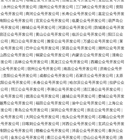
公众号开发公司
|
增城公众号开发公司
|
涪陵公众号开发公司
|
宝山公众号开发
司
|
永州公众号开发公司
|
随州公众号开发公司
|
三门峡公众号开发公司
|
资阳
公众号开发公司
|
商河公众号开发公司
|
长寿公众号开发公司
|
嘉定公众号开发
南阳公众号开发公司
|
宜宾公众号开发公司
|
临夏公众号开发公司
|
葫芦岛公
众号开发公司
|
柳城公众号开发公司
|
河源公众号开发公司
|
防城港公众号开发
宿迁公众号开发公司
|
黄山公众号开发公司
|
临沂公众号开发公司
|
阳江公众
发公司
|
周口公众号开发公司
|
雅安公众号开发公司
|
万盛公众号开发公司
|
莱
公众号开发公司
|
巴中公众号开发公司
|
荣昌公众号开发公司
|
潮州公众号开发
山西公众号开发公司
|
铜梁公众号开发公司
|
内蒙古公众号开发公司
|
潼南公
开发公司
|
吉林公众号开发公司
|
黑龙江公众号开发公司
|
西藏公众号开发公司
公众号开发公司
|
宿州公众号开发公司
|
南昌公众号开发公司
|
济南公众号开
司
|
贵阳公众号开发公司
|
成都公众号开发公司
|
石家庄公众号开发公司
|
太原
沈阳公众号开发公司
|
长春公众号开发公司
|
哈尔滨公众号开发公司
|
拉萨公众
发公司
|
邗江公众号开发公司
|
亭湖公众号开发公司
|
清江浦公众号开发公司
|
公众号开发公司
|
德清公众号开发公司
|
越城公众号开发公司
|
婺城公众号开发
越秀公众号开发公司
|
福田公众号开发公司
|
渝中公众号开发公司
|
上海公众
开发公司
|
青岛公众号开发公司
|
深圳公众号开发公司
|
崇左公众号开发公司
|
公众号开发公司
|
大同公众号开发公司
|
包头公众号开发公司
|
石嘴山公众号开
众号开发公司
|
日喀则公众号开发公司
|
河西公众号开发公司
|
玄武公众号开发
淮阴公众号开发公司
|
赣榆公众号开发公司
|
沛县公众号开发公司
|
泰兴公众
发公司
|
金东公众号开发公司
|
衢江公众号开发公司
|
岱山公众号开发公司
|
路