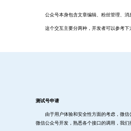
公众号本身包含文章编辑、粉丝管理、消
这个交互主要分两种，开发者可以参考下
测试号申请
由于用户体验和安全性方面的考虑，微信
微信公众号开发，熟悉各个接口的调用，我们