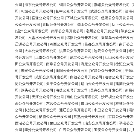
公司
|
海东公众号开发公司
|
铜川公众号开发公司
|
嘉峪关公众号开发公司
|
司
|
相城公众号开发公司
|
扬中公众号开发公司
|
武进公众号开发公司
|
滨湖
开发公司
|
宿豫公众号开发公司
|
下城公众号开发公司
|
慈溪公众号开发公司
公众号开发公司
|
青田公众号开发公司
|
蜀山公众号开发公司
|
历下公众号开
|
温州公众号开发公司
|
南平公众号开发公司
|
亳州公众号开发公司
|
萍乡公
发公司
|
六盘水公众号开发公司
|
绵阳公众号开发公司
|
秦皇岛公众号开发公
辽源公众号开发公司
|
鸡西公众号开发公司
|
昌都公众号开发公司
|
南开公众
公司
|
大丰公众号开发公司
|
洪泽公众号开发公司
|
连云公众号开发公司
|
睢
号开发公司
|
上虞公众号开发公司
|
武义公众号开发公司
|
江山公众号开发公
田公众号开发公司
|
南岸公众号开发公司
|
海定公众号开发公司
|
徐汇公众号
司
|
来宾公众号开发公司
|
衡阳公众号开发公司
|
宜昌公众号开发公司
|
平顶
号开发公司
|
咸阳公众号开发公司
|
白银公众号开发公司
|
哈密公众号开发公
徒公众号开发公司
|
天宁公众号开发公司
|
锡山公众号开发公司
|
建湖公众号
司
|
洞头公众号开发公司
|
海盐公众号开发公司
|
吴兴公众号开发公司
|
新昌
开发公司
|
天河公众号开发公司
|
南山公众号开发公司
|
沙坪坝公众号开发公
余公众号开发公司
|
东营公众号开发公司
|
佛山公众号开发公司
|
桂林公众号
公司
|
长治公众号开发公司
|
通辽公众号开发公司
|
中卫公众号开发公司
|
渭
众号开发公司
|
栖霞公众号开发公司
|
常熟公众号开发公司
|
京口公众号开发
西湖公众号开发公司
|
象山公众号开发公司
|
瑞安公众号开发公司
|
平湖公众
公司
|
李沧公众号开发公司
|
白云公众号开发公司
|
宝安公众号开发公司
|
九