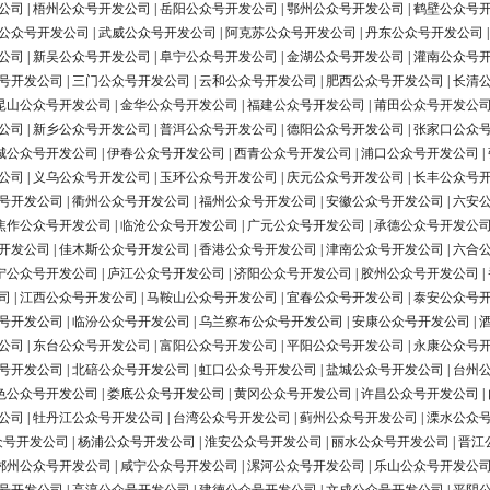
公司
|
梧州公众号开发公司
|
岳阳公众号开发公司
|
鄂州公众号开发公司
|
鹤壁公众号
公众号开发公司
|
武威公众号开发公司
|
阿克苏公众号开发公司
|
丹东公众号开发公司
公司
|
新吴公众号开发公司
|
阜宁公众号开发公司
|
金湖公众号开发公司
|
灌南公众号
号开发公司
|
三门公众号开发公司
|
云和公众号开发公司
|
肥西公众号开发公司
|
长清
昆山公众号开发公司
|
金华公众号开发公司
|
福建公众号开发公司
|
莆田公众号开发公
公司
|
新乡公众号开发公司
|
普洱公众号开发公司
|
德阳公众号开发公司
|
张家口公众
城公众号开发公司
|
伊春公众号开发公司
|
西青公众号开发公司
|
浦口公众号开发公司
|
公司
|
义乌公众号开发公司
|
玉环公众号开发公司
|
庆元公众号开发公司
|
长丰公众号
号开发公司
|
衢州公众号开发公司
|
福州公众号开发公司
|
安徽公众号开发公司
|
六安
焦作公众号开发公司
|
临沧公众号开发公司
|
广元公众号开发公司
|
承德公众号开发公
开发公司
|
佳木斯公众号开发公司
|
香港公众号开发公司
|
津南公众号开发公司
|
六合
宁公众号开发公司
|
庐江公众号开发公司
|
济阳公众号开发公司
|
胶州公众号开发公司
|
司
|
江西公众号开发公司
|
马鞍山公众号开发公司
|
宜春公众号开发公司
|
泰安公众号
号开发公司
|
临汾公众号开发公司
|
乌兰察布公众号开发公司
|
安康公众号开发公司
|
公司
|
东台公众号开发公司
|
富阳公众号开发公司
|
平阳公众号开发公司
|
永康公众号
号开发公司
|
北碚公众号开发公司
|
虹口公众号开发公司
|
盐城公众号开发公司
|
台州
色公众号开发公司
|
娄底公众号开发公司
|
黄冈公众号开发公司
|
许昌公众号开发公司
|
公司
|
牡丹江公众号开发公司
|
台湾公众号开发公司
|
蓟州公众号开发公司
|
溧水公众
众号开发公司
|
杨浦公众号开发公司
|
淮安公众号开发公司
|
丽水公众号开发公司
|
晋江
郴州公众号开发公司
|
咸宁公众号开发公司
|
漯河公众号开发公司
|
乐山公众号开发公