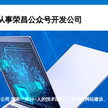
从事荣昌公众号开发公司
司,拥有一支20+人的技术团队, 一直专注网站建设、