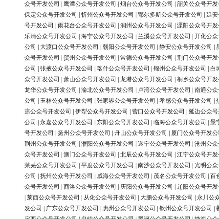
众号开发公司
|
鹰潭公众号开发公司
|
烟台公众号开发公司
|
韶关公众号开发
保定公众号开发公司
|
忻州公众号开发公司
|
鄂尔多斯公众号开发公司
|
延安
号开发公司
|
雨花台公众号开发公司
|
润州公众号开发公司
|
溧阳公众号开发
乐清公众号开发公司
|
海宁公众号开发公司
|
兰溪公众号开发公司
|
开化公众
公司
|
大渡口公众号开发公司
|
朝阳公众号开发公司
|
静安公众号开发公司
|
众号开发公司
|
贺州公众号开发公司
|
常德公众号开发公司
|
荆门公众号开发
公司
|
张掖公众号开发公司
|
喀什公众号开发公司
|
锦州公众号开发公司
|
白
众号开发公司
|
萧山公众号开发公司
|
龙港公众号开发公司
|
桐乡公众号开发
龙华公众号开发公司
|
渝北公众号开发公司
|
卢湾公众号开发公司
|
南通公众
公司
|
玉林公众号开发公司
|
张家界公众号开发公司
|
孝感公众号开发公司
|
凉公众号开发公司
|
伊犁公众号开发公司
|
营口公众号开发公司
|
延边公众号
公司
|
永嘉公众号开发公司
|
东阳公众号开发公司
|
临海公众号开发公司
|
景
号开发公司
|
扬州公众号开发公司
|
舟山公众号开发公司
|
厦门公众号开发公
荆州公众号开发公司
|
濮阳公众号开发公司
|
遂宁公众号开发公司
|
沧州公众
众号开发公司
|
澳门公众号开发公司
|
北辰公众号开发公司
|
江宁公众号开发
莱芜公众号开发公司
|
平度公众号开发公司
|
南沙公众号开发公司
|
光明公众
公司
|
抚州公众号开发公司
|
威海公众号开发公司
|
茂名公众号开发公司
|
百
众号开发公司
|
商洛公众号开发公司
|
庆阳公众号开发公司
|
辽阳公众号开发
|
莱西公众号开发公司
|
从化公众号开发公司
|
大鹏公众号开发公司
|
永川公
发公司
|
广东公众号开发公司
|
惠州公众号开发公司
|
钦州公众号开发公司
|