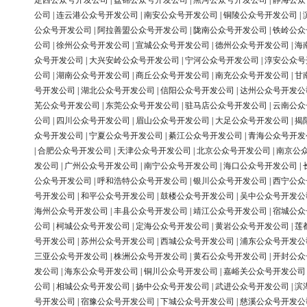
定西公众号开发公司
|
盘锦公众号开发公司
|
黑河公众号开发公司
|
静海公众
公司
|
连云港公众号开发公司
|
南安公众号开发公司
|
铜陵公众号开发公司
|
公众号开发公司
|
阿拉善盟公众号开发公司
|
陇南公众号开发公司
|
铁岭公众
公司
|
徐州公众号开发公司
|
宣城公众号开发公司
|
德州公众号开发公司
|
海
众号开发公司
|
大兴安岭公众号开发公司
|
宁河公众号开发公司
|
淳安公众号
公司
|
湖南公众号开发公司
|
商丘公众号开发公司
|
南充公众号开发公司
|
甘
号开发公司
|
湖北公众号开发公司
|
信阳公众号开发公司
|
达州公众号开发公
芜公众号开发公司
|
东莞公众号开发公司
|
驻马店公众号开发公司
|
云南公众
公司
|
四川公众号开发公司
|
眉山公众号开发公司
|
大足公众号开发公司
|
揭
众号开发公司
|
宁夏公众号开发公司
|
綦江公众号开发公司
|
青海公众号开发
|
合肥公众号开发公司
|
天津公众号开发公司
|
北京公众号开发公司
|
南京公
发公司
|
广州公众号开发公司
|
南宁公众号开发公司
|
海口公众号开发公司
|
公众号开发公司
|
呼和浩特公众号开发公司
|
银川公众号开发公司
|
西宁公众
号开发公司
|
和平公众号开发公司
|
鼓楼公众号开发公司
|
吴中公众号开发公
海州公众号开发公司
|
丰县公众号开发公司
|
靖江公众号开发公司
|
宿城公众
公司
|
柯城公众号开发公司
|
定海公众号开发公司
|
黄岩公众号开发公司
|
莲
号开发公司
|
苏州公众号开发公司
|
西城公众号开发公司
|
浦东公众号开发公
三亚公众号开发公司
|
株洲公众号开发公司
|
黄石公众号开发公司
|
开封公众
发公司
|
海东公众号开发公司
|
铜川公众号开发公司
|
嘉峪关公众号开发公司
公司
|
相城公众号开发公司
|
扬中公众号开发公司
|
武进公众号开发公司
|
滨
号开发公司
|
宿豫公众号开发公司
|
下城公众号开发公司
|
慈溪公众号开发公