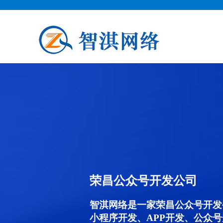
荣昌公众号开发公司
智淇网络是一家荣昌公众号开发公
小程序开发、APP开发、公众