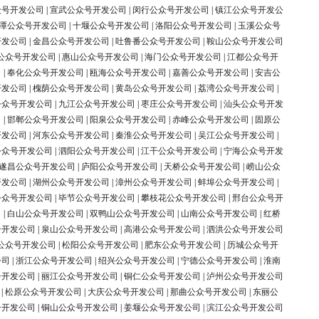
众号开发公司
|
宣武公众号开发公司
|
闵行公众号开发公司
|
镇江公众号开发公
潭公众号开发公司
|
十堰公众号开发公司
|
洛阳公众号开发公司
|
玉溪公众号
开发公司
|
金昌公众号开发公司
|
吐鲁番公众号开发公司
|
鞍山公众号开发公司
公众号开发公司
|
惠山公众号开发公司
|
海门公众号开发公司
|
江都公众号开
司
|
奉化公众号开发公司
|
瓯海公众号开发公司
|
嘉善公众号开发公司
|
安吉公
开发公司
|
槐荫公众号开发公司
|
黄岛公众号开发公司
|
荔湾公众号开发公司
|
公众号开发公司
|
九江公众号开发公司
|
枣庄公众号开发公司
|
汕头公众号开发
司
|
邯郸公众号开发公司
|
阳泉公众号开发公司
|
赤峰公众号开发公司
|
固原公
开发公司
|
河东公众号开发公司
|
秦淮公众号开发公司
|
吴江公众号开发公司
|
公众号开发公司
|
泗阳公众号开发公司
|
江干公众号开发公司
|
宁海公众号开发
遂昌公众号开发公司
|
庐阳公众号开发公司
|
天桥公众号开发公司
|
崂山公众
开发公司
|
湖州公众号开发公司
|
漳州公众号开发公司
|
蚌埠公众号开发公司
|
公众号开发公司
|
毕节公众号开发公司
|
攀枝花公众号开发公司
|
邢台公众号开
司
|
白山公众号开发公司
|
双鸭山公众号开发公司
|
山南公众号开发公司
|
红桥
号开发公司
|
泉山公众号开发公司
|
高港公众号开发公司
|
泗洪公众号开发公司
公众号开发公司
|
松阳公众号开发公司
|
肥东公众号开发公司
|
历城公众号开
公司
|
浙江公众号开发公司
|
绍兴公众号开发公司
|
宁德公众号开发公司
|
淮南
号开发公司
|
丽江公众号开发公司
|
铜仁公众号开发公司
|
泸州公众号开发公司
|
松原公众号开发公司
|
大庆公众号开发公司
|
那曲公众号开发公司
|
东丽公
号开发公司
|
铜山公众号开发公司
|
姜堰公众号开发公司
|
滨江公众号开发公司