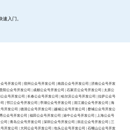
快速入门。
公众号开发公司
|
宿州公众号开发公司
|
南昌公众号开发公司
|
济南公众号开发
贵阳公众号开发公司
|
成都公众号开发公司
|
石家庄公众号开发公司
|
太原公
阳公众号开发公司
|
长春公众号开发公司
|
哈尔滨公众号开发公司
|
拉萨公众号
公司
|
邗江公众号开发公司
|
亭湖公众号开发公司
|
清江浦公众号开发公司
|
海
众号开发公司
|
德清公众号开发公司
|
越城公众号开发公司
|
婺城公众号开发公
秀公众号开发公司
|
福田公众号开发公司
|
渝中公众号开发公司
|
上海公众号
发公司
|
青岛公众号开发公司
|
深圳公众号开发公司
|
崇左公众号开发公司
|
三
众号开发公司
|
大同公众号开发公司
|
包头公众号开发公司
|
石嘴山公众号开发