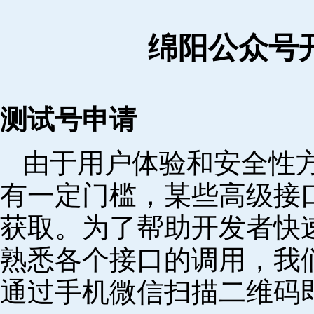
绵阳公众号
测试号申请
由于用户体验和安全性
有一定门槛，某些高级接
获取。为了帮助开发者快
熟悉各个接口的调用，我
通过手机微信扫描二维码