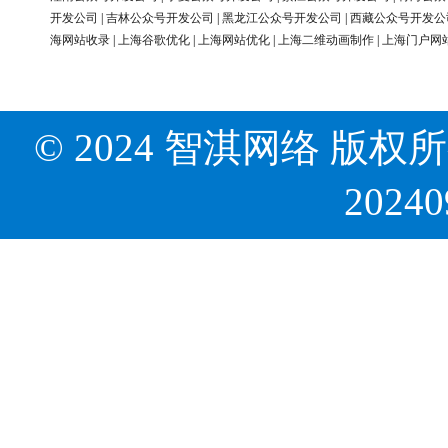
开发公司
|
吉林公众号开发公司
|
黑龙江公众号开发公司
|
西藏公众号开发公
海网站收录
|
上海谷歌优化
|
上海网站优化
|
上海二维动画制作
|
上海门户网
© 2024 智淇网络 版权所有 Al
2024