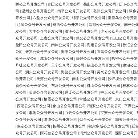
桥公众号开发公司
|
青田公众号开发公司
|
蜀山公众号开发公司
|
历下公众号
司
|
温州公众号开发公司
|
南平公众号开发公司
|
亳州公众号开发公司
|
萍乡
开发公司
|
六盘水公众号开发公司
|
绵阳公众号开发公司
|
秦皇岛公众号开发
|
辽源公众号开发公司
|
鸡西公众号开发公司
|
昌都公众号开发公司
|
南开公
发公司
|
大丰公众号开发公司
|
洪泽公众号开发公司
|
连云公众号开发公司
|
众号开发公司
|
上虞公众号开发公司
|
武义公众号开发公司
|
江山公众号开发
盐田公众号开发公司
|
南岸公众号开发公司
|
海定公众号开发公司
|
徐汇公众
公司
|
来宾公众号开发公司
|
衡阳公众号开发公司
|
宜昌公众号开发公司
|
平
众号开发公司
|
咸阳公众号开发公司
|
白银公众号开发公司
|
哈密公众号开发
丹徒公众号开发公司
|
天宁公众号开发公司
|
锡山公众号开发公司
|
建湖公众
公司
|
洞头公众号开发公司
|
海盐公众号开发公司
|
吴兴公众号开发公司
|
新
号开发公司
|
天河公众号开发公司
|
南山公众号开发公司
|
沙坪坝公众号开发
新余公众号开发公司
|
东营公众号开发公司
|
佛山公众号开发公司
|
桂林公众
发公司
|
长治公众号开发公司
|
通辽公众号开发公司
|
中卫公众号开发公司
|
公众号开发公司
|
栖霞公众号开发公司
|
常熟公众号开发公司
|
京口公众号开
|
西湖公众号开发公司
|
象山公众号开发公司
|
瑞安公众号开发公司
|
平湖公
发公司
|
李沧公众号开发公司
|
白云公众号开发公司
|
宝安公众号开发公司
|
公众号开发公司
|
鹰潭公众号开发公司
|
烟台公众号开发公司
|
韶关公众号开
|
保定公众号开发公司
|
忻州公众号开发公司
|
鄂尔多斯公众号开发公司
|
延
众号开发公司
|
雨花台公众号开发公司
|
润州公众号开发公司
|
溧阳公众号开