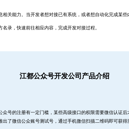
息相关能力。当开发者想对接已有系统，或者想自动化完成某些
方名录，快速前往相应内容，完成开发对接过程。
江都公众号开发公司产品介绍
公众号的注册有一定门槛，某些高级接口的权限需要微信认证后
推出了微信公众账号测试号，通过手机微信扫描二维码即可获得