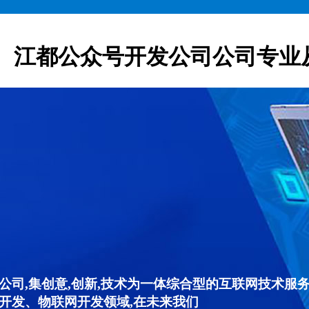
江都公众号开发公司公司专业
司,集创意,创新,技术为一体综合型的互联网技术服务公
号开发、物联网开发领域,在未来我们