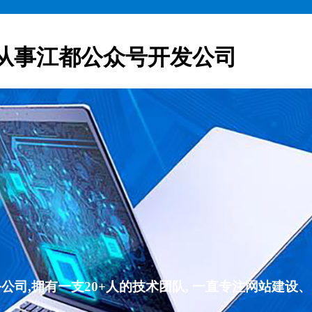
从事江都公众号开发公司
司,拥有一支20+人的技术团队, 一直专注网站建设、