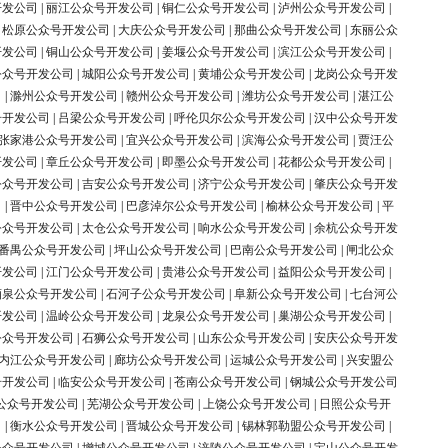
开发公司
|
丽江公众号开发公司
|
铜仁公众号开发公司
|
泸州公众号开发公司
|
|
松原公众号开发公司
|
大庆公众号开发公司
|
那曲公众号开发公司
|
东丽公众
开发公司
|
铜山公众号开发公司
|
姜堰公众号开发公司
|
滨江公众号开发公司
|
公众号开发公司
|
城阳公众号开发公司
|
黄埔公众号开发公司
|
龙岗公众号开发
司
|
滁州公众号开发公司
|
赣州公众号开发公司
|
潍坊公众号开发公司
|
湛江公
号开发公司
|
吕梁公众号开发公司
|
呼伦贝尔公众号开发公司
|
汉中公众号开发
张家港公众号开发公司
|
宜兴公众号开发公司
|
滨海公众号开发公司
|
贾汪公
开发公司
|
章丘公众号开发公司
|
即墨公众号开发公司
|
花都公众号开发公司
|
公众号开发公司
|
吉安公众号开发公司
|
济宁公众号开发公司
|
肇庆公众号开发
司
|
晋中公众号开发公司
|
巴彦淖尔公众号开发公司
|
榆林公众号开发公司
|
平
公众号开发公司
|
太仓公众号开发公司
|
响水公众号开发公司
|
余杭公众号开发
番禺公众号开发公司
|
坪山公众号开发公司
|
巴南公众号开发公司
|
闸北公众
开发公司
|
江门公众号开发公司
|
贵港公众号开发公司
|
益阳公众号开发公司
|
酒泉公众号开发公司
|
石河子公众号开发公司
|
阜新公众号开发公司
|
七台河公
开发公司
|
温岭公众号开发公司
|
龙泉公众号开发公司
|
巢湖公众号开发公司
|
公众号开发公司
|
石狮公众号开发公司
|
山东公众号开发公司
|
安庆公众号开发
内江公众号开发公司
|
廊坊公众号开发公司
|
运城公众号开发公司
|
兴安盟公
号开发公司
|
临安公众号开发公司
|
苍南公众号开发公司
|
钢城公众号开发公司
公众号开发公司
|
芜湖公众号开发公司
|
上饶公众号开发公司
|
日照公众号开
司
|
衡水公众号开发公司
|
晋城公众号开发公司
|
锡林郭勒盟公众号开发公司
|