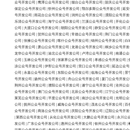
众号开发公司
|
鹰潭公众号开发公司
|
烟台公众号开发公司
|
韶关公众号开发
保定公众号开发公司
|
忻州公众号开发公司
|
鄂尔多斯公众号开发公司
|
延安
号开发公司
|
雨花台公众号开发公司
|
润州公众号开发公司
|
溧阳公众号开发
乐清公众号开发公司
|
海宁公众号开发公司
|
兰溪公众号开发公司
|
开化公众
公司
|
大渡口公众号开发公司
|
朝阳公众号开发公司
|
静安公众号开发公司
|
众号开发公司
|
贺州公众号开发公司
|
常德公众号开发公司
|
荆门公众号开发
公司
|
张掖公众号开发公司
|
喀什公众号开发公司
|
锦州公众号开发公司
|
白
众号开发公司
|
萧山公众号开发公司
|
龙港公众号开发公司
|
桐乡公众号开发
龙华公众号开发公司
|
渝北公众号开发公司
|
卢湾公众号开发公司
|
南通公众
公司
|
玉林公众号开发公司
|
张家界公众号开发公司
|
孝感公众号开发公司
|
凉公众号开发公司
|
伊犁公众号开发公司
|
营口公众号开发公司
|
延边公众号
公司
|
永嘉公众号开发公司
|
东阳公众号开发公司
|
临海公众号开发公司
|
景
号开发公司
|
扬州公众号开发公司
|
舟山公众号开发公司
|
厦门公众号开发公
荆州公众号开发公司
|
濮阳公众号开发公司
|
遂宁公众号开发公司
|
沧州公众
众号开发公司
|
澳门公众号开发公司
|
北辰公众号开发公司
|
江宁公众号开发
莱芜公众号开发公司
|
平度公众号开发公司
|
南沙公众号开发公司
|
光明公众
公司
|
抚州公众号开发公司
|
威海公众号开发公司
|
茂名公众号开发公司
|
百
众号开发公司
|
商洛公众号开发公司
|
庆阳公众号开发公司
|
辽阳公众号开发
|
莱西公众号开发公司
|
从化公众号开发公司
|
大鹏公众号开发公司
|
永川公
发公司
|
广东公众号开发公司
|
惠州公众号开发公司
|
钦州公众号开发公司
|