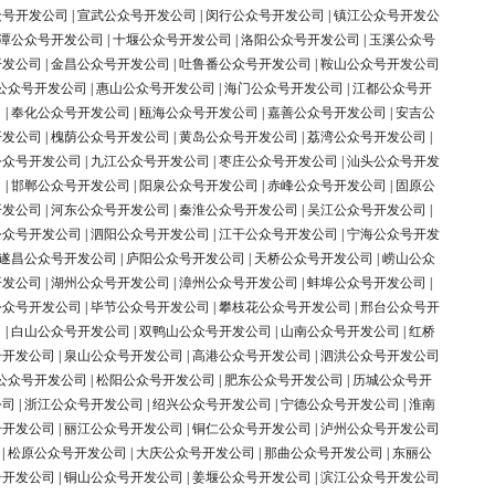
众号开发公司
|
宣武公众号开发公司
|
闵行公众号开发公司
|
镇江公众号开发公
潭公众号开发公司
|
十堰公众号开发公司
|
洛阳公众号开发公司
|
玉溪公众号
开发公司
|
金昌公众号开发公司
|
吐鲁番公众号开发公司
|
鞍山公众号开发公司
公众号开发公司
|
惠山公众号开发公司
|
海门公众号开发公司
|
江都公众号开
司
|
奉化公众号开发公司
|
瓯海公众号开发公司
|
嘉善公众号开发公司
|
安吉公
开发公司
|
槐荫公众号开发公司
|
黄岛公众号开发公司
|
荔湾公众号开发公司
|
公众号开发公司
|
九江公众号开发公司
|
枣庄公众号开发公司
|
汕头公众号开发
司
|
邯郸公众号开发公司
|
阳泉公众号开发公司
|
赤峰公众号开发公司
|
固原公
开发公司
|
河东公众号开发公司
|
秦淮公众号开发公司
|
吴江公众号开发公司
|
公众号开发公司
|
泗阳公众号开发公司
|
江干公众号开发公司
|
宁海公众号开发
遂昌公众号开发公司
|
庐阳公众号开发公司
|
天桥公众号开发公司
|
崂山公众
开发公司
|
湖州公众号开发公司
|
漳州公众号开发公司
|
蚌埠公众号开发公司
|
公众号开发公司
|
毕节公众号开发公司
|
攀枝花公众号开发公司
|
邢台公众号开
司
|
白山公众号开发公司
|
双鸭山公众号开发公司
|
山南公众号开发公司
|
红桥
号开发公司
|
泉山公众号开发公司
|
高港公众号开发公司
|
泗洪公众号开发公司
公众号开发公司
|
松阳公众号开发公司
|
肥东公众号开发公司
|
历城公众号开
公司
|
浙江公众号开发公司
|
绍兴公众号开发公司
|
宁德公众号开发公司
|
淮南
号开发公司
|
丽江公众号开发公司
|
铜仁公众号开发公司
|
泸州公众号开发公司
|
松原公众号开发公司
|
大庆公众号开发公司
|
那曲公众号开发公司
|
东丽公
号开发公司
|
铜山公众号开发公司
|
姜堰公众号开发公司
|
滨江公众号开发公司