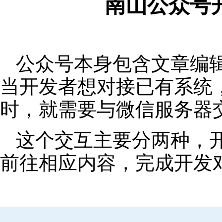
南山公众号
公众号本身包含文章编
当开发者想对接已有系统
时，就需要与微信服务器
这个交互主要分两种，
前往相应内容，完成开发