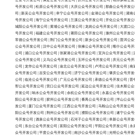
公众号开发公司
|
保定公众号开发公司
|
忻州公众号开发公司
|
鄂尔多斯公众
号开发公司
|
松原公众号开发公司
|
大庆公众号开发公司
|
那曲公众号开发公
司
|
新吴公众号开发公司
|
阜宁公众号开发公司
|
金湖公众号开发公司
|
灌南
号开发公司
|
海宁公众号开发公司
|
兰溪公众号开发公司
|
开化公众号开发公
城阳公众号开发公司
|
黄埔公众号开发公司
|
龙岗公众号开发公司
|
大渡口公
号开发公司
|
福建公众号开发公司
|
莆田公众号开发公司
|
滁州公众号开发公
常德公众号开发公司
|
荆门公众号开发公司
|
新乡公众号开发公司
|
普洱公众
公众号开发公司
|
汉中公众号开发公司
|
张掖公众号开发公司
|
喀什公众号开
公司
|
浦口公众号开发公司
|
张家港公众号开发公司
|
宜兴公众号开发公司
|
公众号开发公司
|
义乌公众号开发公司
|
玉环公众号开发公司
|
庆元公众号开
公司
|
龙华公众号开发公司
|
渝北公众号开发公司
|
卢湾公众号开发公司
|
南
众号开发公司
|
吉安公众号开发公司
|
济宁公众号开发公司
|
肇庆公众号开发
公司
|
临沧公众号开发公司
|
广元公众号开发公司
|
承德公众号开发公司
|
晋
犁公众号开发公司
|
营口公众号开发公司
|
延边公众号开发公司
|
佳木斯公众
开发公司
|
响水公众号开发公司
|
余杭公众号开发公司
|
永嘉公众号开发公司
阳公众号开发公司
|
胶州公众号开发公司
|
番禺公众号开发公司
|
坪山公众号
发公司
|
厦门公众号开发公司
|
江西公众号开发公司
|
马鞍山公众号开发公司
阳公众号开发公司
|
荆州公众号开发公司
|
濮阳公众号开发公司
|
遂宁公众号
号开发公司
|
酒泉公众号开发公司
|
石河子公众号开发公司
|
阜新公众号开发
公司
|
东台公众号开发公司
|
富阳公众号开发公司
|
平阳公众号开发公司
|
永
众号开发公司
|
平度公众号开发公司
|
南沙公众号开发公司
|
光明公众号开发