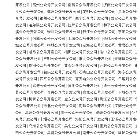
开发公司
|
宿州公众号开发公司
|
南昌公众号开发公司
|
济南公众号开发公司
汉公众号开发公司
|
郑州公众号开发公司
|
昆明公众号开发公司
|
贵阳公众号
众号开发公司
|
银川公众号开发公司
|
西宁公众号开发公司
|
西安公众号开发
发公司
|
哈尔滨公众号开发公司
|
拉萨公众号开发公司
|
和平公众号开发公司
溪公众号开发公司
|
崇川公众号开发公司
|
邗江公众号开发公司
|
亭湖公众号
开发公司
|
宿城公众号开发公司
|
上城公众号开发公司
|
余姚公众号开发公司
城公众号开发公司
|
柯城公众号开发公司
|
定海公众号开发公司
|
黄岩公众号
发公司
|
越秀公众号开发公司
|
福田公众号开发公司
|
渝中公众号开发公司
|
公众号开发公司
|
三明公众号开发公司
|
淮北公众号开发公司
|
景德镇公众号
发公司
|
株洲公众号开发公司
|
黄石公众号开发公司
|
开封公众号开发公司
|
公众号开发公司
|
包头公众号开发公司
|
石嘴山公众号开发公司
|
海东公众号
众号开发公司
|
四平公众号开发公司
|
齐齐哈尔公众号开发公司
|
日喀则公众
开发公司
|
武进公众号开发公司
|
滨湖公众号开发公司
|
通州公众号开发公司
县公众号开发公司
|
泰兴公众号开发公司
|
宿豫公众号开发公司
|
下城公众号
发公司
|
柯桥公众号开发公司
|
金东公众号开发公司
|
衢江公众号开发公司
|
公众号开发公司
|
市北公众号开发公司
|
海珠公众号开发公司
|
罗湖公众号开
公司
|
温州公众号开发公司
|
南平公众号开发公司
|
亳州公众号开发公司
|
萍
众号开发公司
|
十堰公众号开发公司
|
洛阳公众号开发公司
|
玉溪公众号开发
发公司
|
乌海公众号开发公司
|
吴忠公众号开发公司
|
宝鸡公众号开发公司
|
西公众号开发公司
|
昌都公众号开发公司
|
南开公众号开发公司
|
建邺公众号