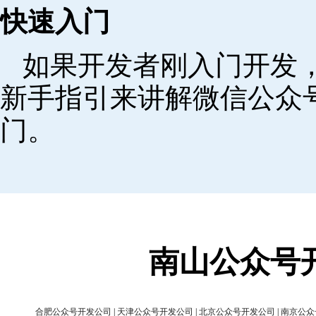
快速入门
如果开发者刚入门开发
新手指引来讲解微信公众
门。
南山公众号
合肥公众号开发公司
|
天津公众号开发公司
|
北京公众号开发公司
|
南京公众