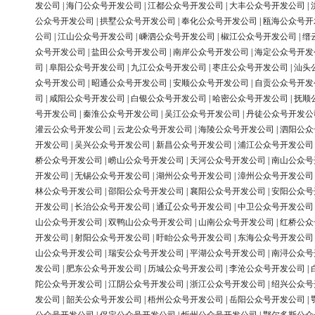
发公司
|
海门公众号开发公司
|
江都公众号开发公司
|
大丰公众号开发公司
|
公众号开发公司
|
拱墅公众号开发公司
|
奉化公众号开发公司
|
瓯海公众号开
公司
|
江山公众号开发公司
|
嵊泗公众号开发公司
|
椒江公众号开发公司
|
缙
众号开发公司
|
盐田公众号开发公司
|
南岸公众号开发公司
|
海定公众号开发
司
|
阜阳公众号开发公司
|
九江公众号开发公司
|
枣庄公众号开发公司
|
汕头
众号开发公司
|
昭通公众号开发公司
|
安顺公众号开发公司
|
自贡公众号开发
司
|
咸阳公众号开发公司
|
白银公众号开发公司
|
哈密公众号开发公司
|
抚顺
号开发公司
|
秦淮公众号开发公司
|
吴江公众号开发公司
|
丹徒公众号开发公
灌云公众号开发公司
|
云龙公众号开发公司
|
海陵公众号开发公司
|
泗阳公众
开发公司
|
吴兴公众号开发公司
|
新昌公众号开发公司
|
浦江公众号开发公司
桥公众号开发公司
|
崂山公众号开发公司
|
天河公众号开发公司
|
南山公众号
开发公司
|
无锡公众号开发公司
|
湖州公众号开发公司
|
漳州公众号开发公司
林公众号开发公司
|
邵阳公众号开发公司
|
襄阳公众号开发公司
|
安阳公众号
开发公司
|
长治公众号开发公司
|
通辽公众号开发公司
|
中卫公众号开发公司
山公众号开发公司
|
双鸭山公众号开发公司
|
山南公众号开发公司
|
红桥公众
开发公司
|
射阳公众号开发公司
|
盱眙公众号开发公司
|
东海公众号开发公司
山公众号开发公司
|
瑞安公众号开发公司
|
平湖公众号开发公司
|
南浔公众号
发公司
|
肥东公众号开发公司
|
历城公众号开发公司
|
李沧公众号开发公司
|
陀公众号开发公司
|
江阴公众号开发公司
|
浙江公众号开发公司
|
绍兴公众号
发公司
|
韶关公众号开发公司
|
梧州公众号开发公司
|
岳阳公众号开发公司
|