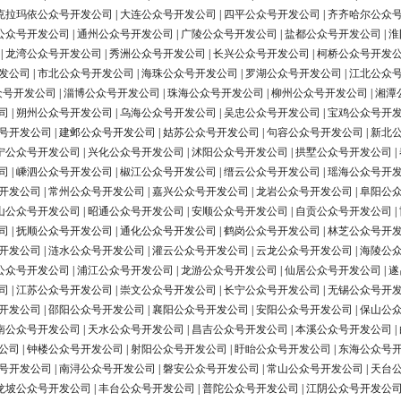
克拉玛依公众号开发公司
|
大连公众号开发公司
|
四平公众号开发公司
|
齐齐哈尔公众
公众号开发公司
|
通州公众号开发公司
|
广陵公众号开发公司
|
盐都公众号开发公司
|
淮
|
龙湾公众号开发公司
|
秀洲公众号开发公司
|
长兴公众号开发公司
|
柯桥公众号开发
发公司
|
市北公众号开发公司
|
海珠公众号开发公司
|
罗湖公众号开发公司
|
江北公众
众号开发公司
|
淄博公众号开发公司
|
珠海公众号开发公司
|
柳州公众号开发公司
|
湘潭
司
|
朔州公众号开发公司
|
乌海公众号开发公司
|
吴忠公众号开发公司
|
宝鸡公众号开
号开发公司
|
建邺公众号开发公司
|
姑苏公众号开发公司
|
句容公众号开发公司
|
新北
宁公众号开发公司
|
兴化公众号开发公司
|
沭阳公众号开发公司
|
拱墅公众号开发公司
|
司
|
嵊泗公众号开发公司
|
椒江公众号开发公司
|
缙云公众号开发公司
|
瑶海公众号开
开发公司
|
常州公众号开发公司
|
嘉兴公众号开发公司
|
龙岩公众号开发公司
|
阜阳公
山公众号开发公司
|
昭通公众号开发公司
|
安顺公众号开发公司
|
自贡公众号开发公司
|
司
|
抚顺公众号开发公司
|
通化公众号开发公司
|
鹤岗公众号开发公司
|
林芝公众号开
开发公司
|
涟水公众号开发公司
|
灌云公众号开发公司
|
云龙公众号开发公司
|
海陵公
公众号开发公司
|
浦江公众号开发公司
|
龙游公众号开发公司
|
仙居公众号开发公司
|
遂
司
|
江苏公众号开发公司
|
崇文公众号开发公司
|
长宁公众号开发公司
|
无锡公众号开
开发公司
|
邵阳公众号开发公司
|
襄阳公众号开发公司
|
安阳公众号开发公司
|
保山公
南公众号开发公司
|
天水公众号开发公司
|
昌吉公众号开发公司
|
本溪公众号开发公司
|
公司
|
钟楼公众号开发公司
|
射阳公众号开发公司
|
盱眙公众号开发公司
|
东海公众号
号开发公司
|
南浔公众号开发公司
|
磐安公众号开发公司
|
常山公众号开发公司
|
天台
龙坡公众号开发公司
|
丰台公众号开发公司
|
普陀公众号开发公司
|
江阴公众号开发公