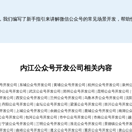
，我们编写了新手指引来讲解微信公众号的常见场景开发，帮助
内江公众号开发公司相关内容
号开发公司
|
东城公众号开发公司
|
黄埔公众号开发公司
|
杭州公众号开发公司
|
泉州
沙公众号开发公司
|
武汉公众号开发公司
|
郑州公众号开发公司
|
昆明公众号开发公司
|
开发公司
|
西安公众号开发公司
|
兰州公众号开发公司
|
乌鲁木齐公众号开发公司
|
沈
|
丹阳公众号开发公司
|
金坛公众号开发公司
|
梁溪公众号开发公司
|
崇川公众号开发
开发公司
|
上城公众号开发公司
|
余姚公众号开发公司
|
鹿城公众号开发公司
|
南湖公
公众号开发公司
|
包河公众号开发公司
|
市中公众号开发公司
|
市南公众号开发公司
|
越
|
宁波公众号开发公司
|
三明公众号开发公司
|
淮北公众号开发公司
|
景德镇公众号开
开发公司
|
曲靖公众号开发公司
|
遵义公众号开发公司
|
重庆公众号开发公司
|
唐山公