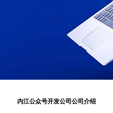
内江公众号开发公司公司介绍