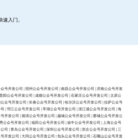
快速入门。
公众号开发公司
|
宿州公众号开发公司
|
南昌公众号开发公司
|
济南公众号开发
贵阳公众号开发公司
|
成都公众号开发公司
|
石家庄公众号开发公司
|
太原公
阳公众号开发公司
|
长春公众号开发公司
|
哈尔滨公众号开发公司
|
拉萨公众号
公司
|
邗江公众号开发公司
|
亭湖公众号开发公司
|
清江浦公众号开发公司
|
海
众号开发公司
|
德清公众号开发公司
|
越城公众号开发公司
|
婺城公众号开发公
秀公众号开发公司
|
福田公众号开发公司
|
渝中公众号开发公司
|
上海公众号
发公司
|
青岛公众号开发公司
|
深圳公众号开发公司
|
崇左公众号开发公司
|
三
众号开发公司
|
大同公众号开发公司
|
包头公众号开发公司
|
石嘴山公众号开发