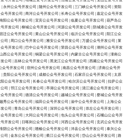
公众号开发公司
|
增城公众号开发公司
|
涪陵公众号开发公司
|
宝山公众号开发
司
|
永州公众号开发公司
|
随州公众号开发公司
|
三门峡公众号开发公司
|
资阳
公众号开发公司
|
商河公众号开发公司
|
长寿公众号开发公司
|
嘉定公众号开发
南阳公众号开发公司
|
宜宾公众号开发公司
|
临夏公众号开发公司
|
葫芦岛公
众号开发公司
|
柳城公众号开发公司
|
河源公众号开发公司
|
防城港公众号开发
宿迁公众号开发公司
|
黄山公众号开发公司
|
临沂公众号开发公司
|
阳江公众
发公司
|
周口公众号开发公司
|
雅安公众号开发公司
|
万盛公众号开发公司
|
莱
公众号开发公司
|
巴中公众号开发公司
|
荣昌公众号开发公司
|
潮州公众号开发
山西公众号开发公司
|
铜梁公众号开发公司
|
内蒙古公众号开发公司
|
潼南公
开发公司
|
吉林公众号开发公司
|
黑龙江公众号开发公司
|
西藏公众号开发公司
公众号开发公司
|
宿州公众号开发公司
|
南昌公众号开发公司
|
济南公众号开
司
|
贵阳公众号开发公司
|
成都公众号开发公司
|
石家庄公众号开发公司
|
太原
沈阳公众号开发公司
|
长春公众号开发公司
|
哈尔滨公众号开发公司
|
拉萨公众
发公司
|
邗江公众号开发公司
|
亭湖公众号开发公司
|
清江浦公众号开发公司
|
公众号开发公司
|
德清公众号开发公司
|
越城公众号开发公司
|
婺城公众号开发
越秀公众号开发公司
|
福田公众号开发公司
|
渝中公众号开发公司
|
上海公众
开发公司
|
青岛公众号开发公司
|
深圳公众号开发公司
|
崇左公众号开发公司
|
公众号开发公司
|
大同公众号开发公司
|
包头公众号开发公司
|
石嘴山公众号开
众号开发公司
|
日喀则公众号开发公司
|
河西公众号开发公司
|
玄武公众号开发
淮阴公众号开发公司
|
赣榆公众号开发公司
|
沛县公众号开发公司
|
泰兴公众
发公司
|
金东公众号开发公司
|
衢江公众号开发公司
|
岱山公众号开发公司
|
路