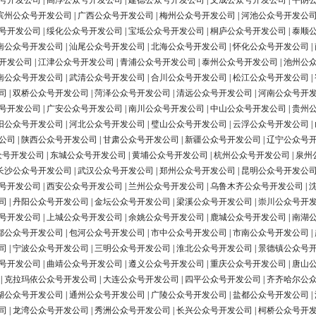
号开发公司
|
高淳公众号开发公司
|
建德公众号开发公司
|
文成公众号开发公司
|
平阴
滨州公众号开发公司
|
广西公众号开发公司
|
梅州公众号开发公司
|
河池公众号开发公
号开发公司
|
绥化公众号开发公司
|
宝坻公众号开发公司
|
桐庐公众号开发公司
|
泰顺
南公众号开发公司
|
汕尾公众号开发公司
|
北海公众号开发公司
|
怀化公众号开发公司
|
开发公司
|
江津公众号开发公司
|
青浦公众号开发公司
|
泰州公众号开发公司
|
池州公
南公众号开发公司
|
武清公众号开发公司
|
合川公众号开发公司
|
松江公众号开发公司
|
司
|
双桥公众号开发公司
|
菏泽公众号开发公司
|
清远公众号开发公司
|
河南公众号开
号开发公司
|
广安公众号开发公司
|
南川公众号开发公司
|
中山公众号开发公司
|
贵州
阳公众号开发公司
|
河北公众号开发公司
|
璧山公众号开发公司
|
云浮公众号开发公司
|
公司
|
陕西公众号开发公司
|
甘肃公众号开发公司
|
新疆公众号开发公司
|
辽宁公众号
众号开发公司
|
东城公众号开发公司
|
黄埔公众号开发公司
|
杭州公众号开发公司
|
泉州
长沙公众号开发公司
|
武汉公众号开发公司
|
郑州公众号开发公司
|
昆明公众号开发公
号开发公司
|
西安公众号开发公司
|
兰州公众号开发公司
|
乌鲁木齐公众号开发公司
|
司
|
丹阳公众号开发公司
|
金坛公众号开发公司
|
梁溪公众号开发公司
|
崇川公众号开
号开发公司
|
上城公众号开发公司
|
余姚公众号开发公司
|
鹿城公众号开发公司
|
南湖
都公众号开发公司
|
包河公众号开发公司
|
市中公众号开发公司
|
市南公众号开发公司
|
司
|
宁波公众号开发公司
|
三明公众号开发公司
|
淮北公众号开发公司
|
景德镇公众号
号开发公司
|
曲靖公众号开发公司
|
遵义公众号开发公司
|
重庆公众号开发公司
|
唐山
|
克拉玛依公众号开发公司
|
大连公众号开发公司
|
四平公众号开发公司
|
齐齐哈尔公
湖公众号开发公司
|
通州公众号开发公司
|
广陵公众号开发公司
|
盐都公众号开发公司
|
司
|
龙湾公众号开发公司
|
秀洲公众号开发公司
|
长兴公众号开发公司
|
柯桥公众号开