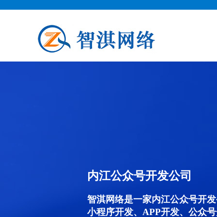
内江公众号开发公司
智淇网络是一家内江公众号开发公
小程序开发、APP开发、公众