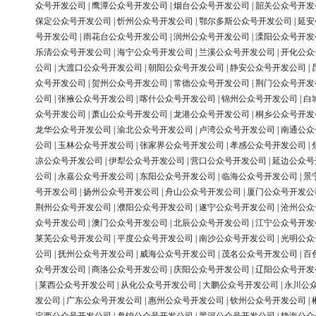
众号开发公司
|
鹰潭公众号开发公司
|
烟台公众号开发公司
|
韶关公众号开发
保定公众号开发公司
|
忻州公众号开发公司
|
鄂尔多斯公众号开发公司
|
延安
号开发公司
|
雨花台公众号开发公司
|
润州公众号开发公司
|
溧阳公众号开发
乐清公众号开发公司
|
海宁公众号开发公司
|
兰溪公众号开发公司
|
开化公众
公司
|
大渡口公众号开发公司
|
朝阳公众号开发公司
|
静安公众号开发公司
|
众号开发公司
|
贺州公众号开发公司
|
常德公众号开发公司
|
荆门公众号开发
公司
|
张掖公众号开发公司
|
喀什公众号开发公司
|
锦州公众号开发公司
|
白
众号开发公司
|
萧山公众号开发公司
|
龙港公众号开发公司
|
桐乡公众号开发
龙华公众号开发公司
|
渝北公众号开发公司
|
卢湾公众号开发公司
|
南通公众
公司
|
玉林公众号开发公司
|
张家界公众号开发公司
|
孝感公众号开发公司
|
凉公众号开发公司
|
伊犁公众号开发公司
|
营口公众号开发公司
|
延边公众号
公司
|
永嘉公众号开发公司
|
东阳公众号开发公司
|
临海公众号开发公司
|
景
号开发公司
|
扬州公众号开发公司
|
舟山公众号开发公司
|
厦门公众号开发公
荆州公众号开发公司
|
濮阳公众号开发公司
|
遂宁公众号开发公司
|
沧州公众
众号开发公司
|
澳门公众号开发公司
|
北辰公众号开发公司
|
江宁公众号开发
莱芜公众号开发公司
|
平度公众号开发公司
|
南沙公众号开发公司
|
光明公众
公司
|
抚州公众号开发公司
|
威海公众号开发公司
|
茂名公众号开发公司
|
百
众号开发公司
|
商洛公众号开发公司
|
庆阳公众号开发公司
|
辽阳公众号开发
|
莱西公众号开发公司
|
从化公众号开发公司
|
大鹏公众号开发公司
|
永川公
发公司
|
广东公众号开发公司
|
惠州公众号开发公司
|
钦州公众号开发公司
|