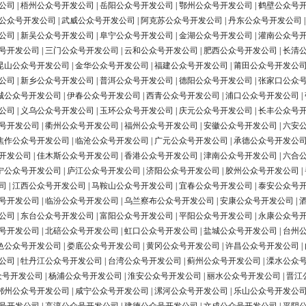
公司
|
梧州公众号开发公司
|
岳阳公众号开发公司
|
鄂州公众号开发公司
|
鹤壁公众号
公众号开发公司
|
武威公众号开发公司
|
阿克苏公众号开发公司
|
丹东公众号开发公司
公司
|
新吴公众号开发公司
|
阜宁公众号开发公司
|
金湖公众号开发公司
|
灌南公众号
号开发公司
|
三门公众号开发公司
|
云和公众号开发公司
|
肥西公众号开发公司
|
长清
昆山公众号开发公司
|
金华公众号开发公司
|
福建公众号开发公司
|
莆田公众号开发公
公司
|
新乡公众号开发公司
|
普洱公众号开发公司
|
德阳公众号开发公司
|
张家口公众
城公众号开发公司
|
伊春公众号开发公司
|
西青公众号开发公司
|
浦口公众号开发公司
|
公司
|
义乌公众号开发公司
|
玉环公众号开发公司
|
庆元公众号开发公司
|
长丰公众号
号开发公司
|
衢州公众号开发公司
|
福州公众号开发公司
|
安徽公众号开发公司
|
六安
焦作公众号开发公司
|
临沧公众号开发公司
|
广元公众号开发公司
|
承德公众号开发公
开发公司
|
佳木斯公众号开发公司
|
香港公众号开发公司
|
津南公众号开发公司
|
六合
宁公众号开发公司
|
庐江公众号开发公司
|
济阳公众号开发公司
|
胶州公众号开发公司
|
司
|
江西公众号开发公司
|
马鞍山公众号开发公司
|
宜春公众号开发公司
|
泰安公众号
号开发公司
|
临汾公众号开发公司
|
乌兰察布公众号开发公司
|
安康公众号开发公司
|
公司
|
东台公众号开发公司
|
富阳公众号开发公司
|
平阳公众号开发公司
|
永康公众号
号开发公司
|
北碚公众号开发公司
|
虹口公众号开发公司
|
盐城公众号开发公司
|
台州
色公众号开发公司
|
娄底公众号开发公司
|
黄冈公众号开发公司
|
许昌公众号开发公司
|
公司
|
牡丹江公众号开发公司
|
台湾公众号开发公司
|
蓟州公众号开发公司
|
溧水公众
众号开发公司
|
杨浦公众号开发公司
|
淮安公众号开发公司
|
丽水公众号开发公司
|
晋江
郴州公众号开发公司
|
咸宁公众号开发公司
|
漯河公众号开发公司
|
乐山公众号开发公