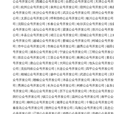
公众号开发公司
|
西藏公众号开发公司
|
合肥公众号开发公司
|
天津公众号开
公司
|
杭州公众号开发公司
|
泉州公众号开发公司
|
宿州公众号开发公司
|
南
众号开发公司
|
长沙公众号开发公司
|
武汉公众号开发公司
|
郑州公众号开发
公司
|
太原公众号开发公司
|
呼和浩特公众号开发公司
|
银川公众号开发公司
司
|
沈阳公众号开发公司
|
长春公众号开发公司
|
哈尔滨公众号开发公司
|
拉
众号开发公司
|
金坛公众号开发公司
|
梁溪公众号开发公司
|
崇川公众号开发
公司
|
丰县公众号开发公司
|
靖江公众号开发公司
|
宿城公众号开发公司
|
上
众号开发公司
|
越城公众号开发公司
|
婺城公众号开发公司
|
柯城公众号开发
司
|
市中公众号开发公司
|
市南公众号开发公司
|
越秀公众号开发公司
|
福田
号开发公司
|
浦东公众号开发公司
|
宁波公众号开发公司
|
三明公众号开发公
司
|
崇左公众号开发公司
|
三亚公众号开发公司
|
株洲公众号开发公司
|
黄石
号开发公司
|
唐山公众号开发公司
|
大同公众号开发公司
|
包头公众号开发公
公司
|
克拉玛依公众号开发公司
|
大连公众号开发公司
|
四平公众号开发公司
公司
|
相城公众号开发公司
|
扬中公众号开发公司
|
武进公众号开发公司
|
滨
众号开发公司
|
赣榆公众号开发公司
|
沛县公众号开发公司
|
泰兴公众号开发
司
|
秀洲公众号开发公司
|
长兴公众号开发公司
|
柯桥公众号开发公司
|
金东
号开发公司
|
蜀山公众号开发公司
|
历下公众号开发公司
|
市北公众号开发公
闵行公众号开发公司
|
镇江公众号开发公司
|
温州公众号开发公司
|
南平公众
开发公司
|
柳州公众号开发公司
|
湘潭公众号开发公司
|
十堰公众号开发公司
秦皇岛公众号开发公司
|
朔州公众号开发公司
|
乌海公众号开发公司
|
吴忠公
众号开发公司
|
辽源公众号开发公司
|
鸡西公众号开发公司
|
昌都公众号开发