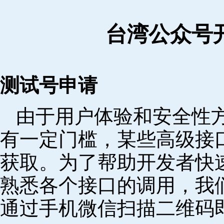
台湾公众号
测试号申请
由于用户体验和安全性
有一定门槛，某些高级接
获取。为了帮助开发者快
熟悉各个接口的调用，我
通过手机微信扫描二维码