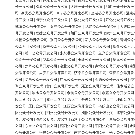
公众号开发公司
|
保定公众号开发公司
|
忻州公众号开发公司
|
鄂尔多斯公众
号开发公司
|
松原公众号开发公司
|
大庆公众号开发公司
|
那曲公众号开发公
司
|
新吴公众号开发公司
|
阜宁公众号开发公司
|
金湖公众号开发公司
|
灌南
号开发公司
|
海宁公众号开发公司
|
兰溪公众号开发公司
|
开化公众号开发公
城阳公众号开发公司
|
黄埔公众号开发公司
|
龙岗公众号开发公司
|
大渡口公
号开发公司
|
福建公众号开发公司
|
莆田公众号开发公司
|
滁州公众号开发公
常德公众号开发公司
|
荆门公众号开发公司
|
新乡公众号开发公司
|
普洱公众
公众号开发公司
|
汉中公众号开发公司
|
张掖公众号开发公司
|
喀什公众号开
公司
|
浦口公众号开发公司
|
张家港公众号开发公司
|
宜兴公众号开发公司
|
公众号开发公司
|
义乌公众号开发公司
|
玉环公众号开发公司
|
庆元公众号开
公司
|
龙华公众号开发公司
|
渝北公众号开发公司
|
卢湾公众号开发公司
|
南
众号开发公司
|
吉安公众号开发公司
|
济宁公众号开发公司
|
肇庆公众号开发
公司
|
临沧公众号开发公司
|
广元公众号开发公司
|
承德公众号开发公司
|
晋
犁公众号开发公司
|
营口公众号开发公司
|
延边公众号开发公司
|
佳木斯公众
开发公司
|
响水公众号开发公司
|
余杭公众号开发公司
|
永嘉公众号开发公司
阳公众号开发公司
|
胶州公众号开发公司
|
番禺公众号开发公司
|
坪山公众号
发公司
|
厦门公众号开发公司
|
江西公众号开发公司
|
马鞍山公众号开发公司
阳公众号开发公司
|
荆州公众号开发公司
|
濮阳公众号开发公司
|
遂宁公众号
号开发公司
|
酒泉公众号开发公司
|
石河子公众号开发公司
|
阜新公众号开发
公司
|
东台公众号开发公司
|
富阳公众号开发公司
|
平阳公众号开发公司
|
永
众号开发公司
|
平度公众号开发公司
|
南沙公众号开发公司
|
光明公众号开发