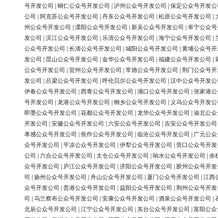
号开发公司
|
铜仁公众号开发公司
|
泸州公众号开发公司
|
保定公众号开发公
公司
|
阿克苏公众号开发公司
|
丹东公众号开发公司
|
松原公众号开发公司
|
州公众号开发公司
|
溧阳公众号开发公司
|
新吴公众号开发公司
|
阜宁公众号
发公司
|
滨江公众号开发公司
|
乐清公众号开发公司
|
海宁公众号开发公司
|
公众号开发公司
|
长清公众号开发公司
|
城阳公众号开发公司
|
黄埔公众号开
发公司
|
昆山公众号开发公司
|
金华公众号开发公司
|
福建公众号开发公司
|
公众号开发公司
|
贺州公众号开发公司
|
常德公众号开发公司
|
荆门公众号开
发公司
|
吕梁公众号开发公司
|
呼伦贝尔公众号开发公司
|
汉中公众号开发公
伊春公众号开发公司
|
西青公众号开发公司
|
浦口公众号开发公司
|
张家港公
号开发公司
|
龙港公众号开发公司
|
桐乡公众号开发公司
|
义乌公众号开发公
即墨公众号开发公司
|
花都公众号开发公司
|
龙华公众号开发公司
|
渝北公众
开发公司
|
安徽公众号开发公司
|
六安公众号开发公司
|
吉安公众号开发公司
孝感公众号开发公司
|
焦作公众号开发公司
|
临沧公众号开发公司
|
广元公众
众号开发公司
|
平凉公众号开发公司
|
伊犁公众号开发公司
|
营口公众号开发
公司
|
六合公众号开发公司
|
太仓公众号开发公司
|
响水公众号开发公司
|
余
众号开发公司
|
庐江公众号开发公司
|
济阳公众号开发公司
|
胶州公众号开发
司
|
扬州公众号开发公司
|
舟山公众号开发公司
|
厦门公众号开发公司
|
江西
众号开发公司
|
贵港公众号开发公司
|
益阳公众号开发公司
|
荆州公众号开发
司
|
乌兰察布公众号开发公司
|
安康公众号开发公司
|
酒泉公众号开发公司
|
北辰公众号开发公司
|
江宁公众号开发公司
|
东台公众号开发公司
|
富阳公众