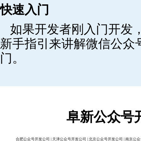
快速入门
如果开发者刚入门开发
新手指引来讲解微信公众
门。
阜新公众号
合肥公众号开发公司
|
天津公众号开发公司
|
北京公众号开发公司
|
南京公众