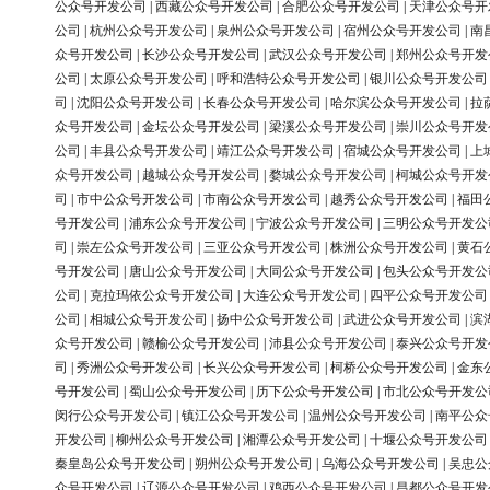
公众号开发公司
|
西藏公众号开发公司
|
合肥公众号开发公司
|
天津公众号开
公司
|
杭州公众号开发公司
|
泉州公众号开发公司
|
宿州公众号开发公司
|
南
众号开发公司
|
长沙公众号开发公司
|
武汉公众号开发公司
|
郑州公众号开发
公司
|
太原公众号开发公司
|
呼和浩特公众号开发公司
|
银川公众号开发公司
司
|
沈阳公众号开发公司
|
长春公众号开发公司
|
哈尔滨公众号开发公司
|
拉
众号开发公司
|
金坛公众号开发公司
|
梁溪公众号开发公司
|
崇川公众号开发
公司
|
丰县公众号开发公司
|
靖江公众号开发公司
|
宿城公众号开发公司
|
上
众号开发公司
|
越城公众号开发公司
|
婺城公众号开发公司
|
柯城公众号开发
司
|
市中公众号开发公司
|
市南公众号开发公司
|
越秀公众号开发公司
|
福田
号开发公司
|
浦东公众号开发公司
|
宁波公众号开发公司
|
三明公众号开发公
司
|
崇左公众号开发公司
|
三亚公众号开发公司
|
株洲公众号开发公司
|
黄石
号开发公司
|
唐山公众号开发公司
|
大同公众号开发公司
|
包头公众号开发公
公司
|
克拉玛依公众号开发公司
|
大连公众号开发公司
|
四平公众号开发公司
公司
|
相城公众号开发公司
|
扬中公众号开发公司
|
武进公众号开发公司
|
滨
众号开发公司
|
赣榆公众号开发公司
|
沛县公众号开发公司
|
泰兴公众号开发
司
|
秀洲公众号开发公司
|
长兴公众号开发公司
|
柯桥公众号开发公司
|
金东
号开发公司
|
蜀山公众号开发公司
|
历下公众号开发公司
|
市北公众号开发公
闵行公众号开发公司
|
镇江公众号开发公司
|
温州公众号开发公司
|
南平公众
开发公司
|
柳州公众号开发公司
|
湘潭公众号开发公司
|
十堰公众号开发公司
秦皇岛公众号开发公司
|
朔州公众号开发公司
|
乌海公众号开发公司
|
吴忠公
众号开发公司
|
辽源公众号开发公司
|
鸡西公众号开发公司
|
昌都公众号开发