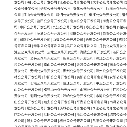
发公司
|
海门公众号开发公司
|
江都公众号开发公司
|
大丰公众号开发公司
|
公众号开发公司
|
拱墅公众号开发公司
|
奉化公众号开发公司
|
瓯海公众号开
公司
|
江山公众号开发公司
|
嵊泗公众号开发公司
|
椒江公众号开发公司
|
缙
众号开发公司
|
盐田公众号开发公司
|
南岸公众号开发公司
|
海定公众号开发
司
|
阜阳公众号开发公司
|
九江公众号开发公司
|
枣庄公众号开发公司
|
汕头
众号开发公司
|
昭通公众号开发公司
|
安顺公众号开发公司
|
自贡公众号开发
司
|
咸阳公众号开发公司
|
白银公众号开发公司
|
哈密公众号开发公司
|
抚顺
号开发公司
|
秦淮公众号开发公司
|
吴江公众号开发公司
|
丹徒公众号开发公
灌云公众号开发公司
|
云龙公众号开发公司
|
海陵公众号开发公司
|
泗阳公众
开发公司
|
吴兴公众号开发公司
|
新昌公众号开发公司
|
浦江公众号开发公司
桥公众号开发公司
|
崂山公众号开发公司
|
天河公众号开发公司
|
南山公众号
开发公司
|
无锡公众号开发公司
|
湖州公众号开发公司
|
漳州公众号开发公司
林公众号开发公司
|
邵阳公众号开发公司
|
襄阳公众号开发公司
|
安阳公众号
开发公司
|
长治公众号开发公司
|
通辽公众号开发公司
|
中卫公众号开发公司
山公众号开发公司
|
双鸭山公众号开发公司
|
山南公众号开发公司
|
红桥公众
开发公司
|
射阳公众号开发公司
|
盱眙公众号开发公司
|
东海公众号开发公司
山公众号开发公司
|
瑞安公众号开发公司
|
平湖公众号开发公司
|
南浔公众号
发公司
|
肥东公众号开发公司
|
历城公众号开发公司
|
李沧公众号开发公司
|
陀公众号开发公司
|
江阴公众号开发公司
|
浙江公众号开发公司
|
绍兴公众号
发公司
|
韶关公众号开发公司
|
梧州公众号开发公司
|
岳阳公众号开发公司
|