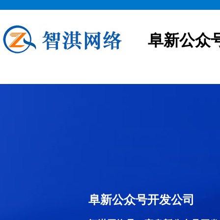
阜新公众
阜新公众号开发公司