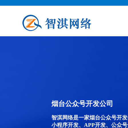
烟台公众号开发公司
智淇网络是一家烟台公众号开发公
小程序开发、APP开发、公众