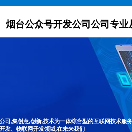
烟台公众号开发公司公司专业
司,集创意,创新,技术为一体综合型的互联网技术服务公
号开发、物联网开发领域,在未来我们