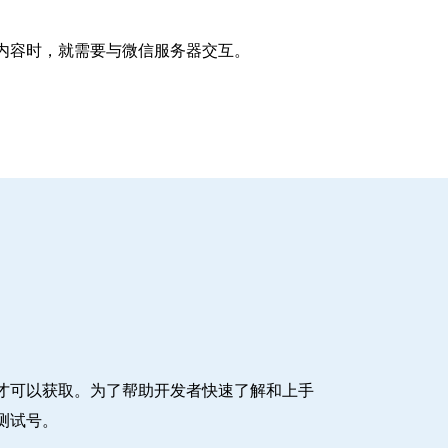
内容时，就需要与微信服务器交互。
才可以获取。为了帮助开发者快速了解和上手
测试号。