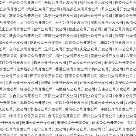
公司
|
梧州公众号开发公司
|
岳阳公众号开发公司
|
鄂州公众号开发公司
|
鹤壁公众号
公众号开发公司
|
武威公众号开发公司
|
阿克苏公众号开发公司
|
丹东公众号开发公司
公司
|
新吴公众号开发公司
|
阜宁公众号开发公司
|
金湖公众号开发公司
|
灌南公众号
号开发公司
|
三门公众号开发公司
|
云和公众号开发公司
|
肥西公众号开发公司
|
长清
昆山公众号开发公司
|
金华公众号开发公司
|
福建公众号开发公司
|
莆田公众号开发公
公司
|
新乡公众号开发公司
|
普洱公众号开发公司
|
德阳公众号开发公司
|
张家口公众
城公众号开发公司
|
伊春公众号开发公司
|
西青公众号开发公司
|
浦口公众号开发公司
|
公司
|
义乌公众号开发公司
|
玉环公众号开发公司
|
庆元公众号开发公司
|
长丰公众号
号开发公司
|
衢州公众号开发公司
|
福州公众号开发公司
|
安徽公众号开发公司
|
六安
焦作公众号开发公司
|
临沧公众号开发公司
|
广元公众号开发公司
|
承德公众号开发公
开发公司
|
佳木斯公众号开发公司
|
香港公众号开发公司
|
津南公众号开发公司
|
六合
宁公众号开发公司
|
庐江公众号开发公司
|
济阳公众号开发公司
|
胶州公众号开发公司
|
司
|
江西公众号开发公司
|
马鞍山公众号开发公司
|
宜春公众号开发公司
|
泰安公众号
号开发公司
|
临汾公众号开发公司
|
乌兰察布公众号开发公司
|
安康公众号开发公司
|
公司
|
东台公众号开发公司
|
富阳公众号开发公司
|
平阳公众号开发公司
|
永康公众号
号开发公司
|
北碚公众号开发公司
|
虹口公众号开发公司
|
盐城公众号开发公司
|
台州
色公众号开发公司
|
娄底公众号开发公司
|
黄冈公众号开发公司
|
许昌公众号开发公司
|
公司
|
牡丹江公众号开发公司
|
台湾公众号开发公司
|
蓟州公众号开发公司
|
溧水公众
众号开发公司
|
杨浦公众号开发公司
|
淮安公众号开发公司
|
丽水公众号开发公司
|
晋江
郴州公众号开发公司
|
咸宁公众号开发公司
|
漯河公众号开发公司
|
乐山公众号开发公