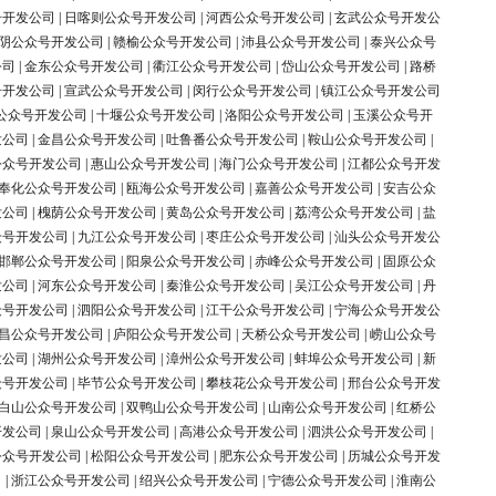
号开发公司
|
日喀则公众号开发公司
|
河西公众号开发公司
|
玄武公众号开发公
阴公众号开发公司
|
赣榆公众号开发公司
|
沛县公众号开发公司
|
泰兴公众号
公司
|
金东公众号开发公司
|
衢江公众号开发公司
|
岱山公众号开发公司
|
路桥
号开发公司
|
宣武公众号开发公司
|
闵行公众号开发公司
|
镇江公众号开发公司
公众号开发公司
|
十堰公众号开发公司
|
洛阳公众号开发公司
|
玉溪公众号开
发公司
|
金昌公众号开发公司
|
吐鲁番公众号开发公司
|
鞍山公众号开发公司
|
公众号开发公司
|
惠山公众号开发公司
|
海门公众号开发公司
|
江都公众号开发
奉化公众号开发公司
|
瓯海公众号开发公司
|
嘉善公众号开发公司
|
安吉公众
发公司
|
槐荫公众号开发公司
|
黄岛公众号开发公司
|
荔湾公众号开发公司
|
盐
众号开发公司
|
九江公众号开发公司
|
枣庄公众号开发公司
|
汕头公众号开发公
邯郸公众号开发公司
|
阳泉公众号开发公司
|
赤峰公众号开发公司
|
固原公众
发公司
|
河东公众号开发公司
|
秦淮公众号开发公司
|
吴江公众号开发公司
|
丹
众号开发公司
|
泗阳公众号开发公司
|
江干公众号开发公司
|
宁海公众号开发公
昌公众号开发公司
|
庐阳公众号开发公司
|
天桥公众号开发公司
|
崂山公众号
发公司
|
湖州公众号开发公司
|
漳州公众号开发公司
|
蚌埠公众号开发公司
|
新
众号开发公司
|
毕节公众号开发公司
|
攀枝花公众号开发公司
|
邢台公众号开发
白山公众号开发公司
|
双鸭山公众号开发公司
|
山南公众号开发公司
|
红桥公
开发公司
|
泉山公众号开发公司
|
高港公众号开发公司
|
泗洪公众号开发公司
|
公众号开发公司
|
松阳公众号开发公司
|
肥东公众号开发公司
|
历城公众号开发
司
|
浙江公众号开发公司
|
绍兴公众号开发公司
|
宁德公众号开发公司
|
淮南公