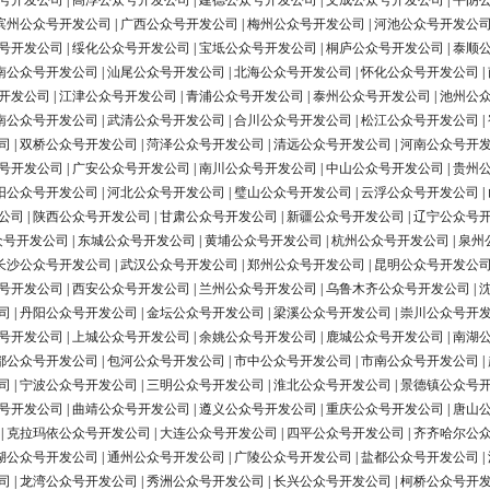
号开发公司
|
高淳公众号开发公司
|
建德公众号开发公司
|
文成公众号开发公司
|
平阴
滨州公众号开发公司
|
广西公众号开发公司
|
梅州公众号开发公司
|
河池公众号开发公
号开发公司
|
绥化公众号开发公司
|
宝坻公众号开发公司
|
桐庐公众号开发公司
|
泰顺
南公众号开发公司
|
汕尾公众号开发公司
|
北海公众号开发公司
|
怀化公众号开发公司
|
开发公司
|
江津公众号开发公司
|
青浦公众号开发公司
|
泰州公众号开发公司
|
池州公
南公众号开发公司
|
武清公众号开发公司
|
合川公众号开发公司
|
松江公众号开发公司
|
司
|
双桥公众号开发公司
|
菏泽公众号开发公司
|
清远公众号开发公司
|
河南公众号开
号开发公司
|
广安公众号开发公司
|
南川公众号开发公司
|
中山公众号开发公司
|
贵州
阳公众号开发公司
|
河北公众号开发公司
|
璧山公众号开发公司
|
云浮公众号开发公司
|
公司
|
陕西公众号开发公司
|
甘肃公众号开发公司
|
新疆公众号开发公司
|
辽宁公众号
众号开发公司
|
东城公众号开发公司
|
黄埔公众号开发公司
|
杭州公众号开发公司
|
泉州
长沙公众号开发公司
|
武汉公众号开发公司
|
郑州公众号开发公司
|
昆明公众号开发公
号开发公司
|
西安公众号开发公司
|
兰州公众号开发公司
|
乌鲁木齐公众号开发公司
|
司
|
丹阳公众号开发公司
|
金坛公众号开发公司
|
梁溪公众号开发公司
|
崇川公众号开
号开发公司
|
上城公众号开发公司
|
余姚公众号开发公司
|
鹿城公众号开发公司
|
南湖
都公众号开发公司
|
包河公众号开发公司
|
市中公众号开发公司
|
市南公众号开发公司
|
司
|
宁波公众号开发公司
|
三明公众号开发公司
|
淮北公众号开发公司
|
景德镇公众号
号开发公司
|
曲靖公众号开发公司
|
遵义公众号开发公司
|
重庆公众号开发公司
|
唐山
|
克拉玛依公众号开发公司
|
大连公众号开发公司
|
四平公众号开发公司
|
齐齐哈尔公
湖公众号开发公司
|
通州公众号开发公司
|
广陵公众号开发公司
|
盐都公众号开发公司
|
司
|
龙湾公众号开发公司
|
秀洲公众号开发公司
|
长兴公众号开发公司
|
柯桥公众号开