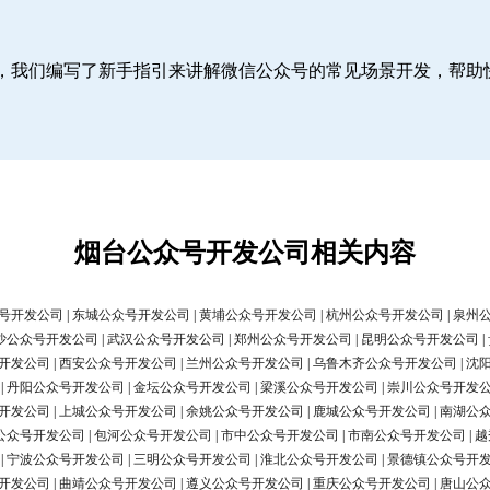
，我们编写了新手指引来讲解微信公众号的常见场景开发，帮助
烟台公众号开发公司相关内容
号开发公司
|
东城公众号开发公司
|
黄埔公众号开发公司
|
杭州公众号开发公司
|
泉州
沙公众号开发公司
|
武汉公众号开发公司
|
郑州公众号开发公司
|
昆明公众号开发公司
|
开发公司
|
西安公众号开发公司
|
兰州公众号开发公司
|
乌鲁木齐公众号开发公司
|
沈
|
丹阳公众号开发公司
|
金坛公众号开发公司
|
梁溪公众号开发公司
|
崇川公众号开发
开发公司
|
上城公众号开发公司
|
余姚公众号开发公司
|
鹿城公众号开发公司
|
南湖公
公众号开发公司
|
包河公众号开发公司
|
市中公众号开发公司
|
市南公众号开发公司
|
越
|
宁波公众号开发公司
|
三明公众号开发公司
|
淮北公众号开发公司
|
景德镇公众号开
开发公司
|
曲靖公众号开发公司
|
遵义公众号开发公司
|
重庆公众号开发公司
|
唐山公