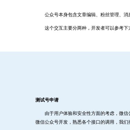
公众号本身包含文章编辑、粉丝管理、消
这个交互主要分两种，开发者可以参考下
测试号申请
由于用户体验和安全性方面的考虑，微信
微信公众号开发，熟悉各个接口的调用，我们