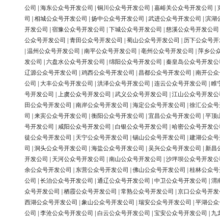
公司
|
海东公众号开发公司
|
铜川公众号开发公司
|
嘉峪关公众号开发公司
|
司
|
相城公众号开发公司
|
扬中公众号开发公司
|
武进公众号开发公司
|
滨湖
开发公司
|
宿豫公众号开发公司
|
下城公众号开发公司
|
慈溪公众号开发公司
公众号开发公司
|
青田公众号开发公司
|
蜀山公众号开发公司
|
历下公众号开
|
温州公众号开发公司
|
南平公众号开发公司
|
亳州公众号开发公司
|
萍乡公
发公司
|
六盘水公众号开发公司
|
绵阳公众号开发公司
|
秦皇岛公众号开发公
辽源公众号开发公司
|
鸡西公众号开发公司
|
昌都公众号开发公司
|
南开公众
公司
|
大丰公众号开发公司
|
洪泽公众号开发公司
|
连云公众号开发公司
|
睢
号开发公司
|
上虞公众号开发公司
|
武义公众号开发公司
|
江山公众号开发公
田公众号开发公司
|
南岸公众号开发公司
|
海定公众号开发公司
|
徐汇公众号
司
|
来宾公众号开发公司
|
衡阳公众号开发公司
|
宜昌公众号开发公司
|
平顶
号开发公司
|
咸阳公众号开发公司
|
白银公众号开发公司
|
哈密公众号开发公
徒公众号开发公司
|
天宁公众号开发公司
|
锡山公众号开发公司
|
建湖公众号
司
|
洞头公众号开发公司
|
海盐公众号开发公司
|
吴兴公众号开发公司
|
新昌
开发公司
|
天河公众号开发公司
|
南山公众号开发公司
|
沙坪坝公众号开发公
余公众号开发公司
|
东营公众号开发公司
|
佛山公众号开发公司
|
桂林公众号
公司
|
长治公众号开发公司
|
通辽公众号开发公司
|
中卫公众号开发公司
|
渭
众号开发公司
|
栖霞公众号开发公司
|
常熟公众号开发公司
|
京口公众号开发
西湖公众号开发公司
|
象山公众号开发公司
|
瑞安公众号开发公司
|
平湖公众
公司
|
李沧公众号开发公司
|
白云公众号开发公司
|
宝安公众号开发公司
|
九