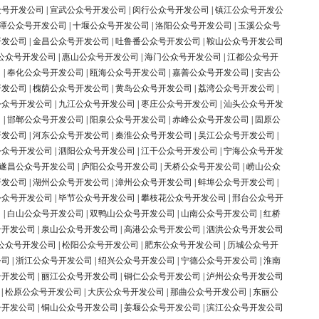
众号开发公司
|
宣武公众号开发公司
|
闵行公众号开发公司
|
镇江公众号开发公
潭公众号开发公司
|
十堰公众号开发公司
|
洛阳公众号开发公司
|
玉溪公众号
开发公司
|
金昌公众号开发公司
|
吐鲁番公众号开发公司
|
鞍山公众号开发公司
公众号开发公司
|
惠山公众号开发公司
|
海门公众号开发公司
|
江都公众号开
司
|
奉化公众号开发公司
|
瓯海公众号开发公司
|
嘉善公众号开发公司
|
安吉公
开发公司
|
槐荫公众号开发公司
|
黄岛公众号开发公司
|
荔湾公众号开发公司
|
公众号开发公司
|
九江公众号开发公司
|
枣庄公众号开发公司
|
汕头公众号开发
司
|
邯郸公众号开发公司
|
阳泉公众号开发公司
|
赤峰公众号开发公司
|
固原公
开发公司
|
河东公众号开发公司
|
秦淮公众号开发公司
|
吴江公众号开发公司
|
公众号开发公司
|
泗阳公众号开发公司
|
江干公众号开发公司
|
宁海公众号开发
遂昌公众号开发公司
|
庐阳公众号开发公司
|
天桥公众号开发公司
|
崂山公众
开发公司
|
湖州公众号开发公司
|
漳州公众号开发公司
|
蚌埠公众号开发公司
|
公众号开发公司
|
毕节公众号开发公司
|
攀枝花公众号开发公司
|
邢台公众号开
司
|
白山公众号开发公司
|
双鸭山公众号开发公司
|
山南公众号开发公司
|
红桥
号开发公司
|
泉山公众号开发公司
|
高港公众号开发公司
|
泗洪公众号开发公司
公众号开发公司
|
松阳公众号开发公司
|
肥东公众号开发公司
|
历城公众号开
公司
|
浙江公众号开发公司
|
绍兴公众号开发公司
|
宁德公众号开发公司
|
淮南
号开发公司
|
丽江公众号开发公司
|
铜仁公众号开发公司
|
泸州公众号开发公司
|
松原公众号开发公司
|
大庆公众号开发公司
|
那曲公众号开发公司
|
东丽公
号开发公司
|
铜山公众号开发公司
|
姜堰公众号开发公司
|
滨江公众号开发公司