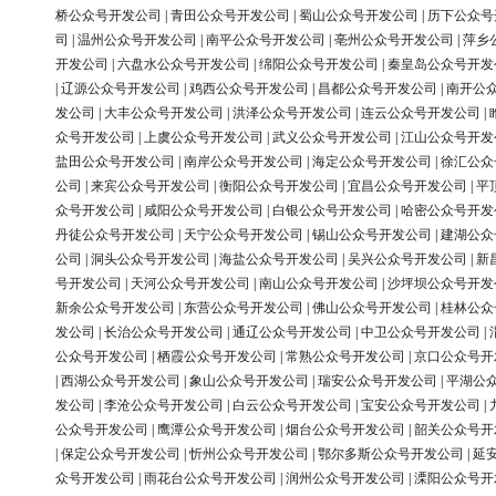
桥公众号开发公司
|
青田公众号开发公司
|
蜀山公众号开发公司
|
历下公众号
司
|
温州公众号开发公司
|
南平公众号开发公司
|
亳州公众号开发公司
|
萍乡
开发公司
|
六盘水公众号开发公司
|
绵阳公众号开发公司
|
秦皇岛公众号开发
|
辽源公众号开发公司
|
鸡西公众号开发公司
|
昌都公众号开发公司
|
南开公
发公司
|
大丰公众号开发公司
|
洪泽公众号开发公司
|
连云公众号开发公司
|
众号开发公司
|
上虞公众号开发公司
|
武义公众号开发公司
|
江山公众号开发
盐田公众号开发公司
|
南岸公众号开发公司
|
海定公众号开发公司
|
徐汇公众
公司
|
来宾公众号开发公司
|
衡阳公众号开发公司
|
宜昌公众号开发公司
|
平
众号开发公司
|
咸阳公众号开发公司
|
白银公众号开发公司
|
哈密公众号开发
丹徒公众号开发公司
|
天宁公众号开发公司
|
锡山公众号开发公司
|
建湖公众
公司
|
洞头公众号开发公司
|
海盐公众号开发公司
|
吴兴公众号开发公司
|
新
号开发公司
|
天河公众号开发公司
|
南山公众号开发公司
|
沙坪坝公众号开发
新余公众号开发公司
|
东营公众号开发公司
|
佛山公众号开发公司
|
桂林公众
发公司
|
长治公众号开发公司
|
通辽公众号开发公司
|
中卫公众号开发公司
|
公众号开发公司
|
栖霞公众号开发公司
|
常熟公众号开发公司
|
京口公众号开
|
西湖公众号开发公司
|
象山公众号开发公司
|
瑞安公众号开发公司
|
平湖公
发公司
|
李沧公众号开发公司
|
白云公众号开发公司
|
宝安公众号开发公司
|
公众号开发公司
|
鹰潭公众号开发公司
|
烟台公众号开发公司
|
韶关公众号开
|
保定公众号开发公司
|
忻州公众号开发公司
|
鄂尔多斯公众号开发公司
|
延
众号开发公司
|
雨花台公众号开发公司
|
润州公众号开发公司
|
溧阳公众号开