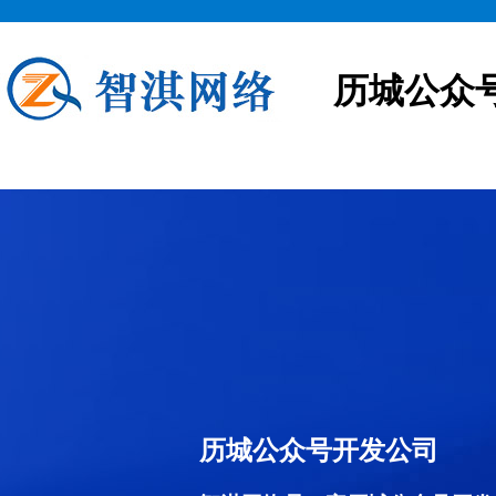
历城公众
历城公众号开发公司