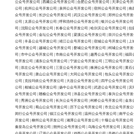
公众号开发公司
|
西藏公众号开发公司
|
合肥公众号开发公司
|
天津公众号开
公司
|
杭州公众号开发公司
|
泉州公众号开发公司
|
宿州公众号开发公司
|
南
众号开发公司
|
长沙公众号开发公司
|
武汉公众号开发公司
|
郑州公众号开发
公司
|
太原公众号开发公司
|
呼和浩特公众号开发公司
|
银川公众号开发公司
司
|
沈阳公众号开发公司
|
长春公众号开发公司
|
哈尔滨公众号开发公司
|
拉
众号开发公司
|
金坛公众号开发公司
|
梁溪公众号开发公司
|
崇川公众号开发
公司
|
丰县公众号开发公司
|
靖江公众号开发公司
|
宿城公众号开发公司
|
上
众号开发公司
|
越城公众号开发公司
|
婺城公众号开发公司
|
柯城公众号开发
司
|
市中公众号开发公司
|
市南公众号开发公司
|
越秀公众号开发公司
|
福田
号开发公司
|
浦东公众号开发公司
|
宁波公众号开发公司
|
三明公众号开发公
司
|
崇左公众号开发公司
|
三亚公众号开发公司
|
株洲公众号开发公司
|
黄石
号开发公司
|
唐山公众号开发公司
|
大同公众号开发公司
|
包头公众号开发公
公司
|
克拉玛依公众号开发公司
|
大连公众号开发公司
|
四平公众号开发公司
公司
|
相城公众号开发公司
|
扬中公众号开发公司
|
武进公众号开发公司
|
滨
众号开发公司
|
赣榆公众号开发公司
|
沛县公众号开发公司
|
泰兴公众号开发
司
|
秀洲公众号开发公司
|
长兴公众号开发公司
|
柯桥公众号开发公司
|
金东
号开发公司
|
蜀山公众号开发公司
|
历下公众号开发公司
|
市北公众号开发公
闵行公众号开发公司
|
镇江公众号开发公司
|
温州公众号开发公司
|
南平公众
开发公司
|
柳州公众号开发公司
|
湘潭公众号开发公司
|
十堰公众号开发公司
秦皇岛公众号开发公司
|
朔州公众号开发公司
|
乌海公众号开发公司
|
吴忠公
众号开发公司
|
辽源公众号开发公司
|
鸡西公众号开发公司
|
昌都公众号开发