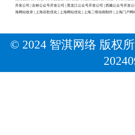
开发公司
|
吉林公众号开发公司
|
黑龙江公众号开发公司
|
西藏公众号开发公
海网站收录
|
上海谷歌优化
|
上海网站优化
|
上海二维动画制作
|
上海门户网
© 2024 智淇网络 版权所有 Al
2024