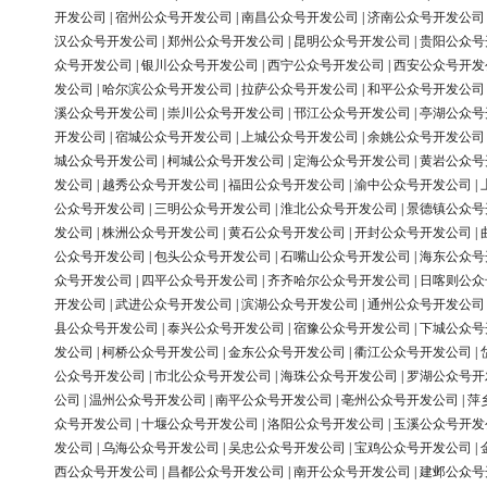
开发公司
|
宿州公众号开发公司
|
南昌公众号开发公司
|
济南公众号开发公司
汉公众号开发公司
|
郑州公众号开发公司
|
昆明公众号开发公司
|
贵阳公众号
众号开发公司
|
银川公众号开发公司
|
西宁公众号开发公司
|
西安公众号开发
发公司
|
哈尔滨公众号开发公司
|
拉萨公众号开发公司
|
和平公众号开发公司
溪公众号开发公司
|
崇川公众号开发公司
|
邗江公众号开发公司
|
亭湖公众号
开发公司
|
宿城公众号开发公司
|
上城公众号开发公司
|
余姚公众号开发公司
城公众号开发公司
|
柯城公众号开发公司
|
定海公众号开发公司
|
黄岩公众号
发公司
|
越秀公众号开发公司
|
福田公众号开发公司
|
渝中公众号开发公司
|
公众号开发公司
|
三明公众号开发公司
|
淮北公众号开发公司
|
景德镇公众号
发公司
|
株洲公众号开发公司
|
黄石公众号开发公司
|
开封公众号开发公司
|
公众号开发公司
|
包头公众号开发公司
|
石嘴山公众号开发公司
|
海东公众号
众号开发公司
|
四平公众号开发公司
|
齐齐哈尔公众号开发公司
|
日喀则公众
开发公司
|
武进公众号开发公司
|
滨湖公众号开发公司
|
通州公众号开发公司
县公众号开发公司
|
泰兴公众号开发公司
|
宿豫公众号开发公司
|
下城公众号
发公司
|
柯桥公众号开发公司
|
金东公众号开发公司
|
衢江公众号开发公司
|
公众号开发公司
|
市北公众号开发公司
|
海珠公众号开发公司
|
罗湖公众号开
公司
|
温州公众号开发公司
|
南平公众号开发公司
|
亳州公众号开发公司
|
萍
众号开发公司
|
十堰公众号开发公司
|
洛阳公众号开发公司
|
玉溪公众号开发
发公司
|
乌海公众号开发公司
|
吴忠公众号开发公司
|
宝鸡公众号开发公司
|
西公众号开发公司
|
昌都公众号开发公司
|
南开公众号开发公司
|
建邺公众号