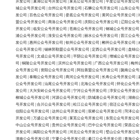
开发公司
|
巢湖公众号开发公司
|
莱芜公众号开发公司
|
平度公众号开发公司
城公众号开发公司
|
台州公众号开发公司
|
石狮公众号开发公司
|
山东公众号
发公司
|
百色公众号开发公司
|
娄底公众号开发公司
|
黄冈公众号开发公司
|
盟公众号开发公司
|
商洛公众号开发公司
|
庆阳公众号开发公司
|
辽阳公众号
开发公司
|
临安公众号开发公司
|
苍南公众号开发公司
|
钢城公众号开发公司
浦公众号开发公司
|
淮安公众号开发公司
|
丽水公众号开发公司
|
晋江公众号
发公司
|
惠州公众号开发公司
|
钦州公众号开发公司
|
郴州公众号开发公司
|
公众号开发公司
|
锡林郭勒盟公众号开发公司
|
定西公众号开发公司
|
盘锦公
号开发公司
|
文成公众号开发公司
|
平阴公众号开发公司
|
增城公众号开发公
司
|
铜陵公众号开发公司
|
滨州公众号开发公司
|
广西公众号开发公司
|
梅州
众号开发公司
|
资阳公众号开发公司
|
阿拉善盟公众号开发公司
|
陇南公众号
发公司
|
泰顺公众号开发公司
|
商河公众号开发公司
|
长寿公众号开发公司
|
公众号开发公司
|
汕尾公众号开发公司
|
北海公众号开发公司
|
怀化公众号开
发公司
|
大兴安岭公众号开发公司
|
宁河公众号开发公司
|
淳安公众号开发公
柳城公众号开发公司
|
河源公众号开发公司
|
防城港公众号开发公司
|
湖南公
号开发公司
|
合川公众号开发公司
|
松江公众号开发公司
|
宿迁公众号开发公
信阳公众号开发公司
|
达州公众号开发公司
|
双桥公众号开发公司
|
菏泽公众
开发公司
|
万盛公众号开发公司
|
莱芜公众号开发公司
|
东莞公众号开发公司
中山公众号开发公司
|
贵州公众号开发公司
|
巴中公众号开发公司
|
荣昌公众
开发公司
|
揭阳公众号开发公司
|
河北公众号开发公司
|
璧山公众号开发公司
潼南公众号开发公司
|
宁夏公众号开发公司
|
綦江公众号开发公司
|
青海公众