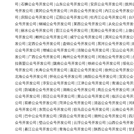
司
|
石狮公众号开发公司
|
山东公众号开发公司
|
安庆公众号开发公司
|
抚州
号开发公司
|
黄冈公众号开发公司
|
许昌公众号开发公司
|
内江公众号开发公
司
|
庆阳公众号开发公司
|
辽阳公众号开发公司
|
牡丹江公众号开发公司
|
台
众号开发公司
|
钢城公众号开发公司
|
莱西公众号开发公司
|
从化公众号开发
司
|
丽水公众号开发公司
|
晋江公众号开发公司
|
芜湖公众号开发公司
|
上饶
号开发公司
|
郴州公众号开发公司
|
咸宁公众号开发公司
|
漯河公众号开发公
发公司
|
定西公众号开发公司
|
盘锦公众号开发公司
|
黑河公众号开发公司
|
公众号开发公司
|
增城公众号开发公司
|
涪陵公众号开发公司
|
宝山公众号开
发公司
|
广西公众号开发公司
|
梅州公众号开发公司
|
河池公众号开发公司
|
拉善盟公众号开发公司
|
陇南公众号开发公司
|
铁岭公众号开发公司
|
绥化公
号开发公司
|
长寿公众号开发公司
|
嘉定公众号开发公司
|
徐州公众号开发公
北海公众号开发公司
|
怀化公众号开发公司
|
南阳公众号开发公司
|
宜宾公众
公众号开发公司
|
淳安公众号开发公司
|
江津公众号开发公司
|
青浦公众号开
公司
|
防城港公众号开发公司
|
湖南公众号开发公司
|
商丘公众号开发公司
|
公众号开发公司
|
宿迁公众号开发公司
|
黄山公众号开发公司
|
临沂公众号开
公司
|
双桥公众号开发公司
|
菏泽公众号开发公司
|
清远公众号开发公司
|
河
众号开发公司
|
东莞公众号开发公司
|
驻马店公众号开发公司
|
云南公众号开
公司
|
巴中公众号开发公司
|
荣昌公众号开发公司
|
潮州公众号开发公司
|
四
众号开发公司
|
璧山公众号开发公司
|
云浮公众号开发公司
|
山西公众号开发
公司
|
綦江公众号开发公司
|
青海公众号开发公司
|
陕西公众号开发公司
|
甘