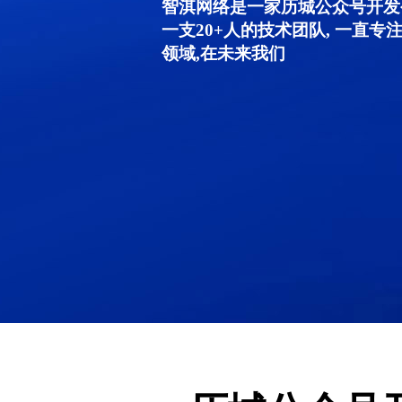
智淇网络是一家历城公众号开发公
一支20+人的技术团队, 一直
领域,在未来我们