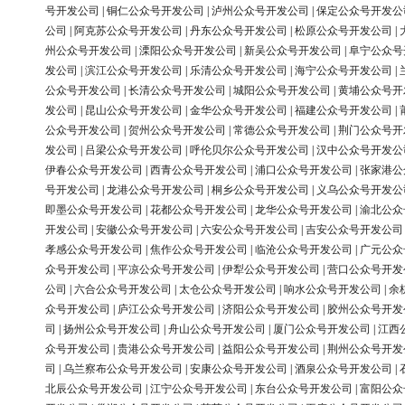
号开发公司
|
铜仁公众号开发公司
|
泸州公众号开发公司
|
保定公众号开发公
公司
|
阿克苏公众号开发公司
|
丹东公众号开发公司
|
松原公众号开发公司
|
州公众号开发公司
|
溧阳公众号开发公司
|
新吴公众号开发公司
|
阜宁公众号
发公司
|
滨江公众号开发公司
|
乐清公众号开发公司
|
海宁公众号开发公司
|
公众号开发公司
|
长清公众号开发公司
|
城阳公众号开发公司
|
黄埔公众号开
发公司
|
昆山公众号开发公司
|
金华公众号开发公司
|
福建公众号开发公司
|
公众号开发公司
|
贺州公众号开发公司
|
常德公众号开发公司
|
荆门公众号开
发公司
|
吕梁公众号开发公司
|
呼伦贝尔公众号开发公司
|
汉中公众号开发公
伊春公众号开发公司
|
西青公众号开发公司
|
浦口公众号开发公司
|
张家港公
号开发公司
|
龙港公众号开发公司
|
桐乡公众号开发公司
|
义乌公众号开发公
即墨公众号开发公司
|
花都公众号开发公司
|
龙华公众号开发公司
|
渝北公众
开发公司
|
安徽公众号开发公司
|
六安公众号开发公司
|
吉安公众号开发公司
孝感公众号开发公司
|
焦作公众号开发公司
|
临沧公众号开发公司
|
广元公众
众号开发公司
|
平凉公众号开发公司
|
伊犁公众号开发公司
|
营口公众号开发
公司
|
六合公众号开发公司
|
太仓公众号开发公司
|
响水公众号开发公司
|
余
众号开发公司
|
庐江公众号开发公司
|
济阳公众号开发公司
|
胶州公众号开发
司
|
扬州公众号开发公司
|
舟山公众号开发公司
|
厦门公众号开发公司
|
江西
众号开发公司
|
贵港公众号开发公司
|
益阳公众号开发公司
|
荆州公众号开发
司
|
乌兰察布公众号开发公司
|
安康公众号开发公司
|
酒泉公众号开发公司
|
北辰公众号开发公司
|
江宁公众号开发公司
|
东台公众号开发公司
|
富阳公众