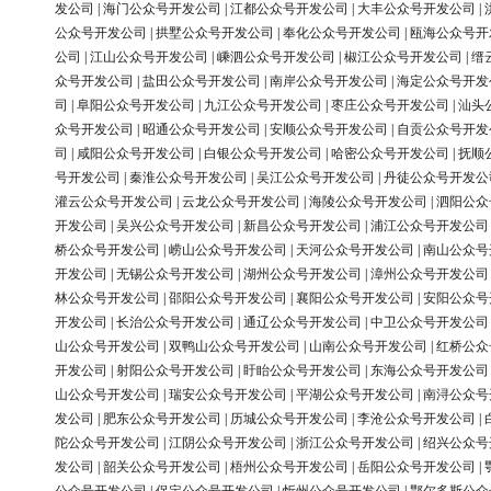
发公司
|
海门公众号开发公司
|
江都公众号开发公司
|
大丰公众号开发公司
|
公众号开发公司
|
拱墅公众号开发公司
|
奉化公众号开发公司
|
瓯海公众号开
公司
|
江山公众号开发公司
|
嵊泗公众号开发公司
|
椒江公众号开发公司
|
缙
众号开发公司
|
盐田公众号开发公司
|
南岸公众号开发公司
|
海定公众号开发
司
|
阜阳公众号开发公司
|
九江公众号开发公司
|
枣庄公众号开发公司
|
汕头
众号开发公司
|
昭通公众号开发公司
|
安顺公众号开发公司
|
自贡公众号开发
司
|
咸阳公众号开发公司
|
白银公众号开发公司
|
哈密公众号开发公司
|
抚顺
号开发公司
|
秦淮公众号开发公司
|
吴江公众号开发公司
|
丹徒公众号开发公
灌云公众号开发公司
|
云龙公众号开发公司
|
海陵公众号开发公司
|
泗阳公众
开发公司
|
吴兴公众号开发公司
|
新昌公众号开发公司
|
浦江公众号开发公司
桥公众号开发公司
|
崂山公众号开发公司
|
天河公众号开发公司
|
南山公众号
开发公司
|
无锡公众号开发公司
|
湖州公众号开发公司
|
漳州公众号开发公司
林公众号开发公司
|
邵阳公众号开发公司
|
襄阳公众号开发公司
|
安阳公众号
开发公司
|
长治公众号开发公司
|
通辽公众号开发公司
|
中卫公众号开发公司
山公众号开发公司
|
双鸭山公众号开发公司
|
山南公众号开发公司
|
红桥公众
开发公司
|
射阳公众号开发公司
|
盱眙公众号开发公司
|
东海公众号开发公司
山公众号开发公司
|
瑞安公众号开发公司
|
平湖公众号开发公司
|
南浔公众号
发公司
|
肥东公众号开发公司
|
历城公众号开发公司
|
李沧公众号开发公司
|
陀公众号开发公司
|
江阴公众号开发公司
|
浙江公众号开发公司
|
绍兴公众号
发公司
|
韶关公众号开发公司
|
梧州公众号开发公司
|
岳阳公众号开发公司
|