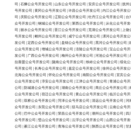
司
|
石狮公众号开发公司
|
山东公众号开发公司
|
安庆公众号开发公司
|
抚州
号开发公司
|
黄冈公众号开发公司
|
许昌公众号开发公司
|
内江公众号开发公
司
|
庆阳公众号开发公司
|
辽阳公众号开发公司
|
牡丹江公众号开发公司
|
台
众号开发公司
|
钢城公众号开发公司
|
莱西公众号开发公司
|
从化公众号开发
司
|
丽水公众号开发公司
|
晋江公众号开发公司
|
芜湖公众号开发公司
|
上饶
号开发公司
|
郴州公众号开发公司
|
咸宁公众号开发公司
|
漯河公众号开发公
发公司
|
定西公众号开发公司
|
盘锦公众号开发公司
|
黑河公众号开发公司
|
公众号开发公司
|
增城公众号开发公司
|
涪陵公众号开发公司
|
宝山公众号开
发公司
|
广西公众号开发公司
|
梅州公众号开发公司
|
河池公众号开发公司
|
拉善盟公众号开发公司
|
陇南公众号开发公司
|
铁岭公众号开发公司
|
绥化公
号开发公司
|
长寿公众号开发公司
|
嘉定公众号开发公司
|
徐州公众号开发公
北海公众号开发公司
|
怀化公众号开发公司
|
南阳公众号开发公司
|
宜宾公众
公众号开发公司
|
淳安公众号开发公司
|
江津公众号开发公司
|
青浦公众号开
公司
|
防城港公众号开发公司
|
湖南公众号开发公司
|
商丘公众号开发公司
|
公众号开发公司
|
宿迁公众号开发公司
|
黄山公众号开发公司
|
临沂公众号开
公司
|
双桥公众号开发公司
|
菏泽公众号开发公司
|
清远公众号开发公司
|
河
众号开发公司
|
东莞公众号开发公司
|
驻马店公众号开发公司
|
云南公众号开
公司
|
巴中公众号开发公司
|
荣昌公众号开发公司
|
潮州公众号开发公司
|
四
众号开发公司
|
璧山公众号开发公司
|
云浮公众号开发公司
|
山西公众号开发
公司
|
綦江公众号开发公司
|
青海公众号开发公司
|
陕西公众号开发公司
|
甘