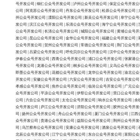
号开发公司
|
铜仁公众号开发公司
|
泸州公众号开发公司
|
保定公众号开发公
公司
|
阿克苏公众号开发公司
|
丹东公众号开发公司
|
松原公众号开发公司
|
州公众号开发公司
|
溧阳公众号开发公司
|
新吴公众号开发公司
|
阜宁公众号
发公司
|
滨江公众号开发公司
|
乐清公众号开发公司
|
海宁公众号开发公司
|
公众号开发公司
|
长清公众号开发公司
|
城阳公众号开发公司
|
黄埔公众号开
发公司
|
昆山公众号开发公司
|
金华公众号开发公司
|
福建公众号开发公司
|
公众号开发公司
|
贺州公众号开发公司
|
常德公众号开发公司
|
荆门公众号开
发公司
|
吕梁公众号开发公司
|
呼伦贝尔公众号开发公司
|
汉中公众号开发公
伊春公众号开发公司
|
西青公众号开发公司
|
浦口公众号开发公司
|
张家港公
号开发公司
|
龙港公众号开发公司
|
桐乡公众号开发公司
|
义乌公众号开发公
即墨公众号开发公司
|
花都公众号开发公司
|
龙华公众号开发公司
|
渝北公众
开发公司
|
安徽公众号开发公司
|
六安公众号开发公司
|
吉安公众号开发公司
孝感公众号开发公司
|
焦作公众号开发公司
|
临沧公众号开发公司
|
广元公众
众号开发公司
|
平凉公众号开发公司
|
伊犁公众号开发公司
|
营口公众号开发
公司
|
六合公众号开发公司
|
太仓公众号开发公司
|
响水公众号开发公司
|
余
众号开发公司
|
庐江公众号开发公司
|
济阳公众号开发公司
|
胶州公众号开发
司
|
扬州公众号开发公司
|
舟山公众号开发公司
|
厦门公众号开发公司
|
江西
众号开发公司
|
贵港公众号开发公司
|
益阳公众号开发公司
|
荆州公众号开发
司
|
乌兰察布公众号开发公司
|
安康公众号开发公司
|
酒泉公众号开发公司
|
北辰公众号开发公司
|
江宁公众号开发公司
|
东台公众号开发公司
|
富阳公众