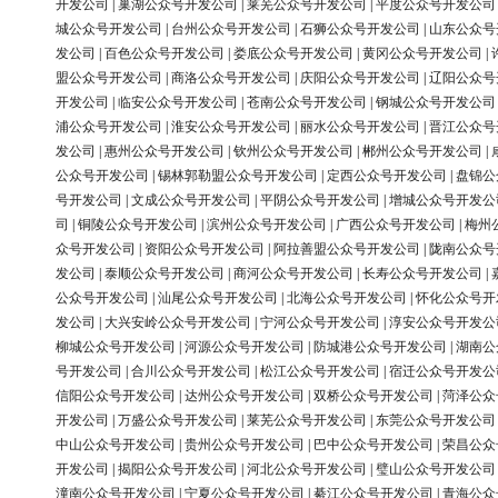
开发公司
|
巢湖公众号开发公司
|
莱芜公众号开发公司
|
平度公众号开发公司
城公众号开发公司
|
台州公众号开发公司
|
石狮公众号开发公司
|
山东公众号
发公司
|
百色公众号开发公司
|
娄底公众号开发公司
|
黄冈公众号开发公司
|
盟公众号开发公司
|
商洛公众号开发公司
|
庆阳公众号开发公司
|
辽阳公众号
开发公司
|
临安公众号开发公司
|
苍南公众号开发公司
|
钢城公众号开发公司
浦公众号开发公司
|
淮安公众号开发公司
|
丽水公众号开发公司
|
晋江公众号
发公司
|
惠州公众号开发公司
|
钦州公众号开发公司
|
郴州公众号开发公司
|
公众号开发公司
|
锡林郭勒盟公众号开发公司
|
定西公众号开发公司
|
盘锦公
号开发公司
|
文成公众号开发公司
|
平阴公众号开发公司
|
增城公众号开发公
司
|
铜陵公众号开发公司
|
滨州公众号开发公司
|
广西公众号开发公司
|
梅州
众号开发公司
|
资阳公众号开发公司
|
阿拉善盟公众号开发公司
|
陇南公众号
发公司
|
泰顺公众号开发公司
|
商河公众号开发公司
|
长寿公众号开发公司
|
公众号开发公司
|
汕尾公众号开发公司
|
北海公众号开发公司
|
怀化公众号开
发公司
|
大兴安岭公众号开发公司
|
宁河公众号开发公司
|
淳安公众号开发公
柳城公众号开发公司
|
河源公众号开发公司
|
防城港公众号开发公司
|
湖南公
号开发公司
|
合川公众号开发公司
|
松江公众号开发公司
|
宿迁公众号开发公
信阳公众号开发公司
|
达州公众号开发公司
|
双桥公众号开发公司
|
菏泽公众
开发公司
|
万盛公众号开发公司
|
莱芜公众号开发公司
|
东莞公众号开发公司
中山公众号开发公司
|
贵州公众号开发公司
|
巴中公众号开发公司
|
荣昌公众
开发公司
|
揭阳公众号开发公司
|
河北公众号开发公司
|
璧山公众号开发公司
潼南公众号开发公司
|
宁夏公众号开发公司
|
綦江公众号开发公司
|
青海公众