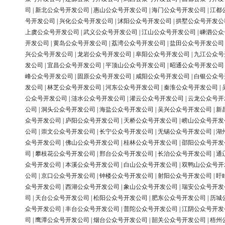
司
|
新北公众号开发公司
|
惠山公众号开发公司
|
海门公众号开发公司
|
江都
号开发公司
|
兴化公众号开发公司
|
沭阳公众号开发公司
|
拱墅公众号开发公
上虞公众号开发公司
|
武义公众号开发公司
|
江山公众号开发公司
|
嵊泗公众
开发公司
|
黄岛公众号开发公司
|
荔湾公众号开发公司
|
盐田公众号开发公司
兴公众号开发公司
|
龙岩公众号开发公司
|
阜阳公众号开发公司
|
九江公众号
发公司
|
宜昌公众号开发公司
|
平顶山公众号开发公司
|
昭通公众号开发公司
峰公众号开发公司
|
固原公众号开发公司
|
咸阳公众号开发公司
|
白银公众号
发公司
|
林芝公众号开发公司
|
河东公众号开发公司
|
秦淮公众号开发公司
|
公众号开发公司
|
涟水公众号开发公司
|
灌云公众号开发公司
|
云龙公众号开
公司
|
洞头公众号开发公司
|
海盐公众号开发公司
|
吴兴公众号开发公司
|
新
众号开发公司
|
庐阳公众号开发公司
|
天桥公众号开发公司
|
崂山公众号开发
公司
|
崇文公众号开发公司
|
长宁公众号开发公司
|
无锡公众号开发公司
|
湖
众号开发公司
|
佛山公众号开发公司
|
桂林公众号开发公司
|
邵阳公众号开发
司
|
攀枝花公众号开发公司
|
邢台公众号开发公司
|
长治公众号开发公司
|
通
众号开发公司
|
本溪公众号开发公司
|
白山公众号开发公司
|
双鸭山公众号开
公司
|
京口公众号开发公司
|
钟楼公众号开发公司
|
射阳公众号开发公司
|
盱
众号开发公司
|
西湖公众号开发公司
|
象山公众号开发公司
|
瑞安公众号开发
司
|
天台公众号开发公司
|
松阳公众号开发公司
|
肥东公众号开发公司
|
历城
众号开发公司
|
丰台公众号开发公司
|
普陀公众号开发公司
|
江阴公众号开发
司
|
鹰潭公众号开发公司
|
烟台公众号开发公司
|
韶关公众号开发公司
|
梧州