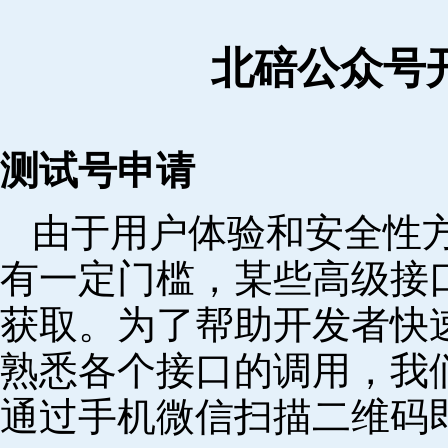
北碚公众号
测试号申请
由于用户体验和安全性
有一定门槛，某些高级接
获取。为了帮助开发者快
熟悉各个接口的调用，我
通过手机微信扫描二维码