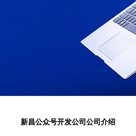
新昌公众号开发公司公司介绍