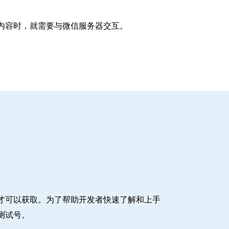
内容时，就需要与微信服务器交互。
才可以获取。为了帮助开发者快速了解和上手
测试号。