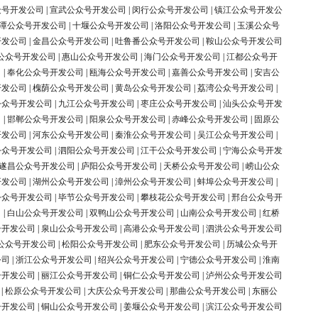
众号开发公司
|
宣武公众号开发公司
|
闵行公众号开发公司
|
镇江公众号开发公
潭公众号开发公司
|
十堰公众号开发公司
|
洛阳公众号开发公司
|
玉溪公众号
开发公司
|
金昌公众号开发公司
|
吐鲁番公众号开发公司
|
鞍山公众号开发公司
公众号开发公司
|
惠山公众号开发公司
|
海门公众号开发公司
|
江都公众号开
司
|
奉化公众号开发公司
|
瓯海公众号开发公司
|
嘉善公众号开发公司
|
安吉公
开发公司
|
槐荫公众号开发公司
|
黄岛公众号开发公司
|
荔湾公众号开发公司
|
公众号开发公司
|
九江公众号开发公司
|
枣庄公众号开发公司
|
汕头公众号开发
司
|
邯郸公众号开发公司
|
阳泉公众号开发公司
|
赤峰公众号开发公司
|
固原公
开发公司
|
河东公众号开发公司
|
秦淮公众号开发公司
|
吴江公众号开发公司
|
公众号开发公司
|
泗阳公众号开发公司
|
江干公众号开发公司
|
宁海公众号开发
遂昌公众号开发公司
|
庐阳公众号开发公司
|
天桥公众号开发公司
|
崂山公众
开发公司
|
湖州公众号开发公司
|
漳州公众号开发公司
|
蚌埠公众号开发公司
|
公众号开发公司
|
毕节公众号开发公司
|
攀枝花公众号开发公司
|
邢台公众号开
司
|
白山公众号开发公司
|
双鸭山公众号开发公司
|
山南公众号开发公司
|
红桥
号开发公司
|
泉山公众号开发公司
|
高港公众号开发公司
|
泗洪公众号开发公司
公众号开发公司
|
松阳公众号开发公司
|
肥东公众号开发公司
|
历城公众号开
公司
|
浙江公众号开发公司
|
绍兴公众号开发公司
|
宁德公众号开发公司
|
淮南
号开发公司
|
丽江公众号开发公司
|
铜仁公众号开发公司
|
泸州公众号开发公司
|
松原公众号开发公司
|
大庆公众号开发公司
|
那曲公众号开发公司
|
东丽公
号开发公司
|
铜山公众号开发公司
|
姜堰公众号开发公司
|
滨江公众号开发公司