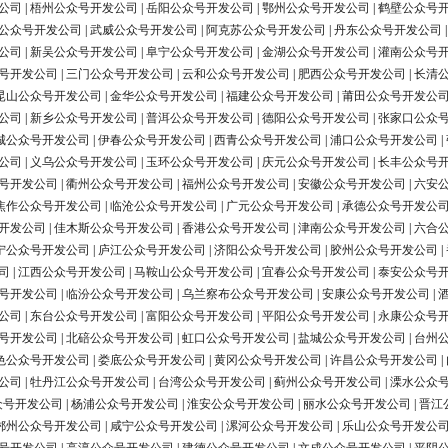
公司
|
梧州公众号开发公司
|
岳阳公众号开发公司
|
鄂州公众号开发公司
|
鹤壁公众号
公众号开发公司
|
武威公众号开发公司
|
阿克苏公众号开发公司
|
丹东公众号开发公司
公司
|
新吴公众号开发公司
|
阜宁公众号开发公司
|
金湖公众号开发公司
|
灌南公众号
号开发公司
|
三门公众号开发公司
|
云和公众号开发公司
|
肥西公众号开发公司
|
长清
昆山公众号开发公司
|
金华公众号开发公司
|
福建公众号开发公司
|
莆田公众号开发公
公司
|
新乡公众号开发公司
|
普洱公众号开发公司
|
德阳公众号开发公司
|
张家口公众
城公众号开发公司
|
伊春公众号开发公司
|
西青公众号开发公司
|
浦口公众号开发公司
|
公司
|
义乌公众号开发公司
|
玉环公众号开发公司
|
庆元公众号开发公司
|
长丰公众号
号开发公司
|
衢州公众号开发公司
|
福州公众号开发公司
|
安徽公众号开发公司
|
六安
焦作公众号开发公司
|
临沧公众号开发公司
|
广元公众号开发公司
|
承德公众号开发公
开发公司
|
佳木斯公众号开发公司
|
香港公众号开发公司
|
津南公众号开发公司
|
六合
宁公众号开发公司
|
庐江公众号开发公司
|
济阳公众号开发公司
|
胶州公众号开发公司
|
司
|
江西公众号开发公司
|
马鞍山公众号开发公司
|
宜春公众号开发公司
|
泰安公众号
号开发公司
|
临汾公众号开发公司
|
乌兰察布公众号开发公司
|
安康公众号开发公司
|
公司
|
东台公众号开发公司
|
富阳公众号开发公司
|
平阳公众号开发公司
|
永康公众号
号开发公司
|
北碚公众号开发公司
|
虹口公众号开发公司
|
盐城公众号开发公司
|
台州
色公众号开发公司
|
娄底公众号开发公司
|
黄冈公众号开发公司
|
许昌公众号开发公司
|
公司
|
牡丹江公众号开发公司
|
台湾公众号开发公司
|
蓟州公众号开发公司
|
溧水公众
众号开发公司
|
杨浦公众号开发公司
|
淮安公众号开发公司
|
丽水公众号开发公司
|
晋江
郴州公众号开发公司
|
咸宁公众号开发公司
|
漯河公众号开发公司
|
乐山公众号开发公