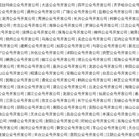
克拉玛依公众号开发公司
|
大连公众号开发公司
|
四平公众号开发公司
|
齐齐哈尔公众
公众号开发公司
|
通州公众号开发公司
|
广陵公众号开发公司
|
盐都公众号开发公司
|
淮
|
龙湾公众号开发公司
|
秀洲公众号开发公司
|
长兴公众号开发公司
|
柯桥公众号开发
发公司
|
市北公众号开发公司
|
海珠公众号开发公司
|
罗湖公众号开发公司
|
江北公众
众号开发公司
|
淄博公众号开发公司
|
珠海公众号开发公司
|
柳州公众号开发公司
|
湘潭
司
|
朔州公众号开发公司
|
乌海公众号开发公司
|
吴忠公众号开发公司
|
宝鸡公众号开
号开发公司
|
建邺公众号开发公司
|
姑苏公众号开发公司
|
句容公众号开发公司
|
新北
宁公众号开发公司
|
兴化公众号开发公司
|
沭阳公众号开发公司
|
拱墅公众号开发公司
|
司
|
嵊泗公众号开发公司
|
椒江公众号开发公司
|
缙云公众号开发公司
|
瑶海公众号开
开发公司
|
常州公众号开发公司
|
嘉兴公众号开发公司
|
龙岩公众号开发公司
|
阜阳公
山公众号开发公司
|
昭通公众号开发公司
|
安顺公众号开发公司
|
自贡公众号开发公司
|
司
|
抚顺公众号开发公司
|
通化公众号开发公司
|
鹤岗公众号开发公司
|
林芝公众号开
开发公司
|
涟水公众号开发公司
|
灌云公众号开发公司
|
云龙公众号开发公司
|
海陵公
公众号开发公司
|
浦江公众号开发公司
|
龙游公众号开发公司
|
仙居公众号开发公司
|
遂
司
|
江苏公众号开发公司
|
崇文公众号开发公司
|
长宁公众号开发公司
|
无锡公众号开
开发公司
|
邵阳公众号开发公司
|
襄阳公众号开发公司
|
安阳公众号开发公司
|
保山公
南公众号开发公司
|
天水公众号开发公司
|
昌吉公众号开发公司
|
本溪公众号开发公司
|
公司
|
钟楼公众号开发公司
|
射阳公众号开发公司
|
盱眙公众号开发公司
|
东海公众号
号开发公司
|
南浔公众号开发公司
|
磐安公众号开发公司
|
常山公众号开发公司
|
天台
龙坡公众号开发公司
|
丰台公众号开发公司
|
普陀公众号开发公司
|
江阴公众号开发公