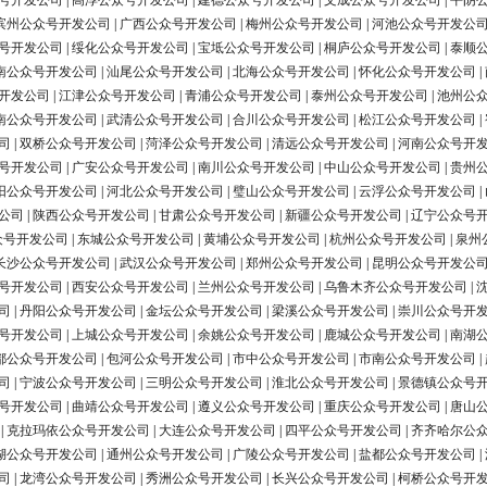
号开发公司
|
高淳公众号开发公司
|
建德公众号开发公司
|
文成公众号开发公司
|
平阴
滨州公众号开发公司
|
广西公众号开发公司
|
梅州公众号开发公司
|
河池公众号开发公
号开发公司
|
绥化公众号开发公司
|
宝坻公众号开发公司
|
桐庐公众号开发公司
|
泰顺
南公众号开发公司
|
汕尾公众号开发公司
|
北海公众号开发公司
|
怀化公众号开发公司
|
开发公司
|
江津公众号开发公司
|
青浦公众号开发公司
|
泰州公众号开发公司
|
池州公
南公众号开发公司
|
武清公众号开发公司
|
合川公众号开发公司
|
松江公众号开发公司
|
司
|
双桥公众号开发公司
|
菏泽公众号开发公司
|
清远公众号开发公司
|
河南公众号开
号开发公司
|
广安公众号开发公司
|
南川公众号开发公司
|
中山公众号开发公司
|
贵州
阳公众号开发公司
|
河北公众号开发公司
|
璧山公众号开发公司
|
云浮公众号开发公司
|
公司
|
陕西公众号开发公司
|
甘肃公众号开发公司
|
新疆公众号开发公司
|
辽宁公众号
众号开发公司
|
东城公众号开发公司
|
黄埔公众号开发公司
|
杭州公众号开发公司
|
泉州
长沙公众号开发公司
|
武汉公众号开发公司
|
郑州公众号开发公司
|
昆明公众号开发公
号开发公司
|
西安公众号开发公司
|
兰州公众号开发公司
|
乌鲁木齐公众号开发公司
|
司
|
丹阳公众号开发公司
|
金坛公众号开发公司
|
梁溪公众号开发公司
|
崇川公众号开
号开发公司
|
上城公众号开发公司
|
余姚公众号开发公司
|
鹿城公众号开发公司
|
南湖
都公众号开发公司
|
包河公众号开发公司
|
市中公众号开发公司
|
市南公众号开发公司
|
司
|
宁波公众号开发公司
|
三明公众号开发公司
|
淮北公众号开发公司
|
景德镇公众号
号开发公司
|
曲靖公众号开发公司
|
遵义公众号开发公司
|
重庆公众号开发公司
|
唐山
|
克拉玛依公众号开发公司
|
大连公众号开发公司
|
四平公众号开发公司
|
齐齐哈尔公
湖公众号开发公司
|
通州公众号开发公司
|
广陵公众号开发公司
|
盐都公众号开发公司
|
司
|
龙湾公众号开发公司
|
秀洲公众号开发公司
|
长兴公众号开发公司
|
柯桥公众号开