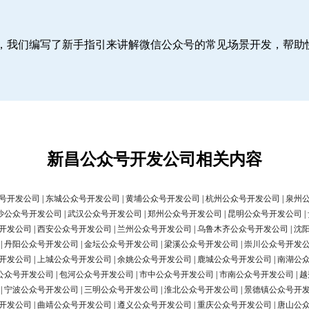
，我们编写了新手指引来讲解微信公众号的常见场景开发，帮助
新昌公众号开发公司相关内容
号开发公司
|
东城公众号开发公司
|
黄埔公众号开发公司
|
杭州公众号开发公司
|
泉州
沙公众号开发公司
|
武汉公众号开发公司
|
郑州公众号开发公司
|
昆明公众号开发公司
|
开发公司
|
西安公众号开发公司
|
兰州公众号开发公司
|
乌鲁木齐公众号开发公司
|
沈
|
丹阳公众号开发公司
|
金坛公众号开发公司
|
梁溪公众号开发公司
|
崇川公众号开发
开发公司
|
上城公众号开发公司
|
余姚公众号开发公司
|
鹿城公众号开发公司
|
南湖公
公众号开发公司
|
包河公众号开发公司
|
市中公众号开发公司
|
市南公众号开发公司
|
越
|
宁波公众号开发公司
|
三明公众号开发公司
|
淮北公众号开发公司
|
景德镇公众号开
开发公司
|
曲靖公众号开发公司
|
遵义公众号开发公司
|
重庆公众号开发公司
|
唐山公