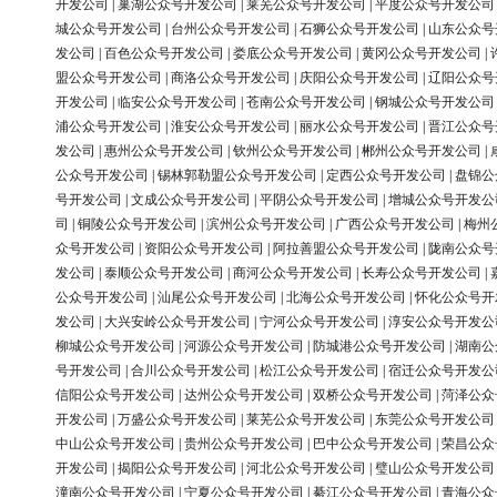
开发公司
|
巢湖公众号开发公司
|
莱芜公众号开发公司
|
平度公众号开发公司
城公众号开发公司
|
台州公众号开发公司
|
石狮公众号开发公司
|
山东公众号
发公司
|
百色公众号开发公司
|
娄底公众号开发公司
|
黄冈公众号开发公司
|
盟公众号开发公司
|
商洛公众号开发公司
|
庆阳公众号开发公司
|
辽阳公众号
开发公司
|
临安公众号开发公司
|
苍南公众号开发公司
|
钢城公众号开发公司
浦公众号开发公司
|
淮安公众号开发公司
|
丽水公众号开发公司
|
晋江公众号
发公司
|
惠州公众号开发公司
|
钦州公众号开发公司
|
郴州公众号开发公司
|
公众号开发公司
|
锡林郭勒盟公众号开发公司
|
定西公众号开发公司
|
盘锦公
号开发公司
|
文成公众号开发公司
|
平阴公众号开发公司
|
增城公众号开发公
司
|
铜陵公众号开发公司
|
滨州公众号开发公司
|
广西公众号开发公司
|
梅州
众号开发公司
|
资阳公众号开发公司
|
阿拉善盟公众号开发公司
|
陇南公众号
发公司
|
泰顺公众号开发公司
|
商河公众号开发公司
|
长寿公众号开发公司
|
公众号开发公司
|
汕尾公众号开发公司
|
北海公众号开发公司
|
怀化公众号开
发公司
|
大兴安岭公众号开发公司
|
宁河公众号开发公司
|
淳安公众号开发公
柳城公众号开发公司
|
河源公众号开发公司
|
防城港公众号开发公司
|
湖南公
号开发公司
|
合川公众号开发公司
|
松江公众号开发公司
|
宿迁公众号开发公
信阳公众号开发公司
|
达州公众号开发公司
|
双桥公众号开发公司
|
菏泽公众
开发公司
|
万盛公众号开发公司
|
莱芜公众号开发公司
|
东莞公众号开发公司
中山公众号开发公司
|
贵州公众号开发公司
|
巴中公众号开发公司
|
荣昌公众
开发公司
|
揭阳公众号开发公司
|
河北公众号开发公司
|
璧山公众号开发公司
潼南公众号开发公司
|
宁夏公众号开发公司
|
綦江公众号开发公司
|
青海公众