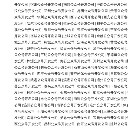
开发公司
|
宿州公众号开发公司
|
南昌公众号开发公司
|
济南公众号开发公司
汉公众号开发公司
|
郑州公众号开发公司
|
昆明公众号开发公司
|
贵阳公众号
众号开发公司
|
银川公众号开发公司
|
西宁公众号开发公司
|
西安公众号开发
发公司
|
哈尔滨公众号开发公司
|
拉萨公众号开发公司
|
和平公众号开发公司
溪公众号开发公司
|
崇川公众号开发公司
|
邗江公众号开发公司
|
亭湖公众号
开发公司
|
宿城公众号开发公司
|
上城公众号开发公司
|
余姚公众号开发公司
城公众号开发公司
|
柯城公众号开发公司
|
定海公众号开发公司
|
黄岩公众号
发公司
|
越秀公众号开发公司
|
福田公众号开发公司
|
渝中公众号开发公司
|
公众号开发公司
|
三明公众号开发公司
|
淮北公众号开发公司
|
景德镇公众号
发公司
|
株洲公众号开发公司
|
黄石公众号开发公司
|
开封公众号开发公司
|
公众号开发公司
|
包头公众号开发公司
|
石嘴山公众号开发公司
|
海东公众号
众号开发公司
|
四平公众号开发公司
|
齐齐哈尔公众号开发公司
|
日喀则公众
开发公司
|
武进公众号开发公司
|
滨湖公众号开发公司
|
通州公众号开发公司
县公众号开发公司
|
泰兴公众号开发公司
|
宿豫公众号开发公司
|
下城公众号
发公司
|
柯桥公众号开发公司
|
金东公众号开发公司
|
衢江公众号开发公司
|
公众号开发公司
|
市北公众号开发公司
|
海珠公众号开发公司
|
罗湖公众号开
公司
|
温州公众号开发公司
|
南平公众号开发公司
|
亳州公众号开发公司
|
萍
众号开发公司
|
十堰公众号开发公司
|
洛阳公众号开发公司
|
玉溪公众号开发
发公司
|
乌海公众号开发公司
|
吴忠公众号开发公司
|
宝鸡公众号开发公司
|
西公众号开发公司
|
昌都公众号开发公司
|
南开公众号开发公司
|
建邺公众号