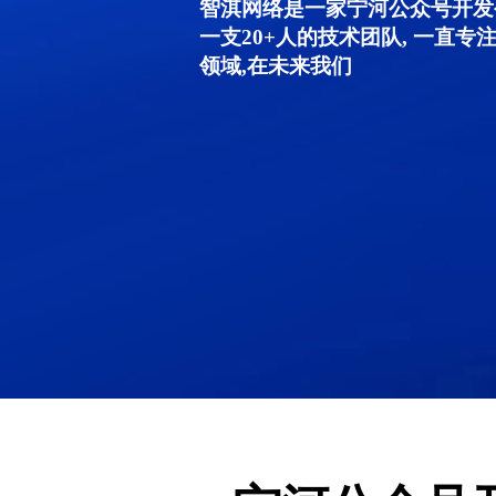
智淇网络是一家宁河公众号开发公
一支20+人的技术团队, 一直
领域,在未来我们