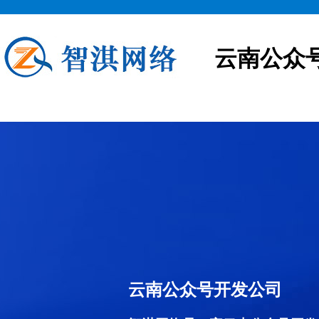
云南公众
云南公众号开发公司