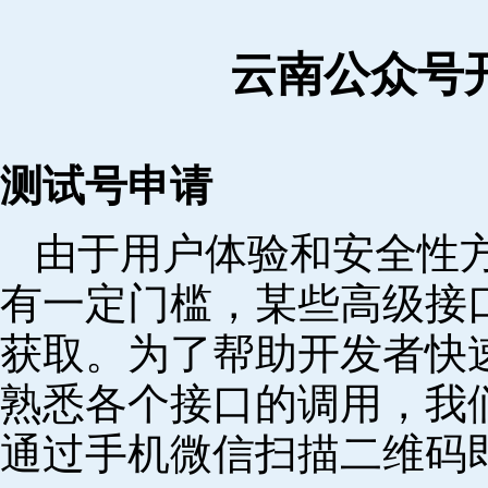
云南公众号
测试号申请
由于用户体验和安全性
有一定门槛，某些高级接
获取。为了帮助开发者快
熟悉各个接口的调用，我
通过手机微信扫描二维码