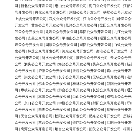
司
|
新北公众号开发公司
|
惠山公众号开发公司
|
海门公众号开发公司
|
江都
号开发公司
|
兴化公众号开发公司
|
沭阳公众号开发公司
|
拱墅公众号开发公
上虞公众号开发公司
|
武义公众号开发公司
|
江山公众号开发公司
|
嵊泗公众
开发公司
|
黄岛公众号开发公司
|
荔湾公众号开发公司
|
盐田公众号开发公司
兴公众号开发公司
|
龙岩公众号开发公司
|
阜阳公众号开发公司
|
九江公众号
发公司
|
宜昌公众号开发公司
|
平顶山公众号开发公司
|
昭通公众号开发公司
峰公众号开发公司
|
固原公众号开发公司
|
咸阳公众号开发公司
|
白银公众号
发公司
|
林芝公众号开发公司
|
河东公众号开发公司
|
秦淮公众号开发公司
|
公众号开发公司
|
涟水公众号开发公司
|
灌云公众号开发公司
|
云龙公众号开
公司
|
洞头公众号开发公司
|
海盐公众号开发公司
|
吴兴公众号开发公司
|
新
众号开发公司
|
庐阳公众号开发公司
|
天桥公众号开发公司
|
崂山公众号开发
公司
|
崇文公众号开发公司
|
长宁公众号开发公司
|
无锡公众号开发公司
|
湖
众号开发公司
|
佛山公众号开发公司
|
桂林公众号开发公司
|
邵阳公众号开发
司
|
攀枝花公众号开发公司
|
邢台公众号开发公司
|
长治公众号开发公司
|
通
众号开发公司
|
本溪公众号开发公司
|
白山公众号开发公司
|
双鸭山公众号开
公司
|
京口公众号开发公司
|
钟楼公众号开发公司
|
射阳公众号开发公司
|
盱
众号开发公司
|
西湖公众号开发公司
|
象山公众号开发公司
|
瑞安公众号开发
司
|
天台公众号开发公司
|
松阳公众号开发公司
|
肥东公众号开发公司
|
历城
众号开发公司
|
丰台公众号开发公司
|
普陀公众号开发公司
|
江阴公众号开发
司
|
鹰潭公众号开发公司
|
烟台公众号开发公司
|
韶关公众号开发公司
|
梧州