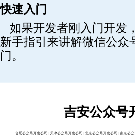
快速入门
如果开发者刚入门开发
新手指引来讲解微信公众
门。
吉安公众号
合肥公众号开发公司
|
天津公众号开发公司
|
北京公众号开发公司
|
南京公众