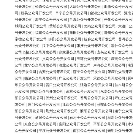
公众号开发公司
|
保定公众号开发公司
|
忻州公众号开发公司
|
鄂尔多斯公众
号开发公司
|
松原公众号开发公司
|
大庆公众号开发公司
|
那曲公众号开发公
司
|
新吴公众号开发公司
|
阜宁公众号开发公司
|
金湖公众号开发公司
|
灌南
号开发公司
|
海宁公众号开发公司
|
兰溪公众号开发公司
|
开化公众号开发公
城阳公众号开发公司
|
黄埔公众号开发公司
|
龙岗公众号开发公司
|
大渡口公
号开发公司
|
福建公众号开发公司
|
莆田公众号开发公司
|
滁州公众号开发公
常德公众号开发公司
|
荆门公众号开发公司
|
新乡公众号开发公司
|
普洱公众
公众号开发公司
|
汉中公众号开发公司
|
张掖公众号开发公司
|
喀什公众号开
公司
|
浦口公众号开发公司
|
张家港公众号开发公司
|
宜兴公众号开发公司
|
公众号开发公司
|
义乌公众号开发公司
|
玉环公众号开发公司
|
庆元公众号开
公司
|
龙华公众号开发公司
|
渝北公众号开发公司
|
卢湾公众号开发公司
|
南
众号开发公司
|
吉安公众号开发公司
|
济宁公众号开发公司
|
肇庆公众号开发
公司
|
临沧公众号开发公司
|
广元公众号开发公司
|
承德公众号开发公司
|
晋
犁公众号开发公司
|
营口公众号开发公司
|
延边公众号开发公司
|
佳木斯公众
开发公司
|
响水公众号开发公司
|
余杭公众号开发公司
|
永嘉公众号开发公司
阳公众号开发公司
|
胶州公众号开发公司
|
番禺公众号开发公司
|
坪山公众号
发公司
|
厦门公众号开发公司
|
江西公众号开发公司
|
马鞍山公众号开发公司
阳公众号开发公司
|
荆州公众号开发公司
|
濮阳公众号开发公司
|
遂宁公众号
号开发公司
|
酒泉公众号开发公司
|
石河子公众号开发公司
|
阜新公众号开发
公司
|
东台公众号开发公司
|
富阳公众号开发公司
|
平阳公众号开发公司
|
永
众号开发公司
|
平度公众号开发公司
|
南沙公众号开发公司
|
光明公众号开发