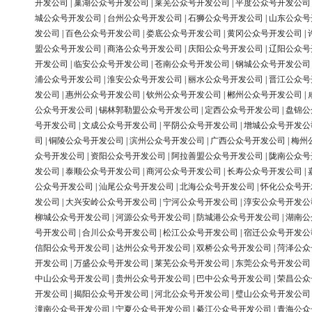
开发公司
|
巢湖公众号开发公司
|
莱芜公众号开发公司
|
平度公众号开发公司
城公众号开发公司
|
台州公众号开发公司
|
石狮公众号开发公司
|
山东公众号
发公司
|
百色公众号开发公司
|
娄底公众号开发公司
|
黄冈公众号开发公司
|
盟公众号开发公司
|
商洛公众号开发公司
|
庆阳公众号开发公司
|
辽阳公众号
开发公司
|
临安公众号开发公司
|
苍南公众号开发公司
|
钢城公众号开发公司
浦公众号开发公司
|
淮安公众号开发公司
|
丽水公众号开发公司
|
晋江公众号
发公司
|
惠州公众号开发公司
|
钦州公众号开发公司
|
郴州公众号开发公司
|
公众号开发公司
|
锡林郭勒盟公众号开发公司
|
定西公众号开发公司
|
盘锦公
号开发公司
|
文成公众号开发公司
|
平阴公众号开发公司
|
增城公众号开发公
司
|
铜陵公众号开发公司
|
滨州公众号开发公司
|
广西公众号开发公司
|
梅州
众号开发公司
|
资阳公众号开发公司
|
阿拉善盟公众号开发公司
|
陇南公众号
发公司
|
泰顺公众号开发公司
|
商河公众号开发公司
|
长寿公众号开发公司
|
公众号开发公司
|
汕尾公众号开发公司
|
北海公众号开发公司
|
怀化公众号开
发公司
|
大兴安岭公众号开发公司
|
宁河公众号开发公司
|
淳安公众号开发公
柳城公众号开发公司
|
河源公众号开发公司
|
防城港公众号开发公司
|
湖南公
号开发公司
|
合川公众号开发公司
|
松江公众号开发公司
|
宿迁公众号开发公
信阳公众号开发公司
|
达州公众号开发公司
|
双桥公众号开发公司
|
菏泽公众
开发公司
|
万盛公众号开发公司
|
莱芜公众号开发公司
|
东莞公众号开发公司
中山公众号开发公司
|
贵州公众号开发公司
|
巴中公众号开发公司
|
荣昌公众
开发公司
|
揭阳公众号开发公司
|
河北公众号开发公司
|
璧山公众号开发公司
潼南公众号开发公司
|
宁夏公众号开发公司
|
綦江公众号开发公司
|
青海公众