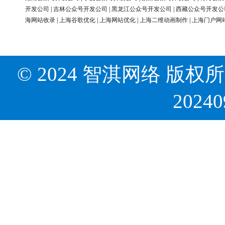
开发公司
|
吉林公众号开发公司
|
黑龙江公众号开发公司
|
西藏公众号开发公
海网站收录
|
上海谷歌优化
|
上海网站优化
|
上海二维动画制作
|
上海门户网
© 2024 智淇网络 版权所有 Al
2024