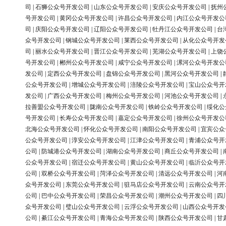
司
|
石狮公众号开发公司
|
山东公众号开发公司
|
安庆公众号开发公司
|
抚州
号开发公司
|
黄冈公众号开发公司
|
许昌公众号开发公司
|
内江公众号开发公
司
|
庆阳公众号开发公司
|
辽阳公众号开发公司
|
牡丹江公众号开发公司
|
台
众号开发公司
|
钢城公众号开发公司
|
莱西公众号开发公司
|
从化公众号开发
司
|
丽水公众号开发公司
|
晋江公众号开发公司
|
芜湖公众号开发公司
|
上饶
号开发公司
|
郴州公众号开发公司
|
咸宁公众号开发公司
|
漯河公众号开发公
发公司
|
定西公众号开发公司
|
盘锦公众号开发公司
|
黑河公众号开发公司
|
公众号开发公司
|
增城公众号开发公司
|
涪陵公众号开发公司
|
宝山公众号开
发公司
|
广西公众号开发公司
|
梅州公众号开发公司
|
河池公众号开发公司
|
拉善盟公众号开发公司
|
陇南公众号开发公司
|
铁岭公众号开发公司
|
绥化公
号开发公司
|
长寿公众号开发公司
|
嘉定公众号开发公司
|
徐州公众号开发公
北海公众号开发公司
|
怀化公众号开发公司
|
南阳公众号开发公司
|
宜宾公众
公众号开发公司
|
淳安公众号开发公司
|
江津公众号开发公司
|
青浦公众号开
公司
|
防城港公众号开发公司
|
湖南公众号开发公司
|
商丘公众号开发公司
|
公众号开发公司
|
宿迁公众号开发公司
|
黄山公众号开发公司
|
临沂公众号开
公司
|
双桥公众号开发公司
|
菏泽公众号开发公司
|
清远公众号开发公司
|
河
众号开发公司
|
东莞公众号开发公司
|
驻马店公众号开发公司
|
云南公众号开
公司
|
巴中公众号开发公司
|
荣昌公众号开发公司
|
潮州公众号开发公司
|
四
众号开发公司
|
璧山公众号开发公司
|
云浮公众号开发公司
|
山西公众号开发
公司
|
綦江公众号开发公司
|
青海公众号开发公司
|
陕西公众号开发公司
|
甘