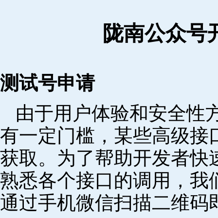
陇南公众号
测试号申请
由于用户体验和安全性
有一定门槛，某些高级接
获取。为了帮助开发者快
熟悉各个接口的调用，我
通过手机微信扫描二维码