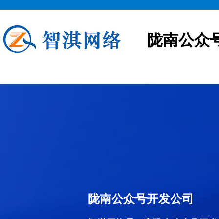
陇南公众
陇南公众号开发公司