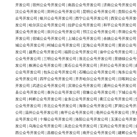
开发公司
|
宿州公众号开发公司
|
南昌公众号开发公司
|
济南公众号开发公司
汉公众号开发公司
|
郑州公众号开发公司
|
昆明公众号开发公司
|
贵阳公众号
众号开发公司
|
银川公众号开发公司
|
西宁公众号开发公司
|
西安公众号开发
发公司
|
哈尔滨公众号开发公司
|
拉萨公众号开发公司
|
和平公众号开发公司
溪公众号开发公司
|
崇川公众号开发公司
|
邗江公众号开发公司
|
亭湖公众号
开发公司
|
宿城公众号开发公司
|
上城公众号开发公司
|
余姚公众号开发公司
城公众号开发公司
|
柯城公众号开发公司
|
定海公众号开发公司
|
黄岩公众号
发公司
|
越秀公众号开发公司
|
福田公众号开发公司
|
渝中公众号开发公司
|
公众号开发公司
|
三明公众号开发公司
|
淮北公众号开发公司
|
景德镇公众号
发公司
|
株洲公众号开发公司
|
黄石公众号开发公司
|
开封公众号开发公司
|
公众号开发公司
|
包头公众号开发公司
|
石嘴山公众号开发公司
|
海东公众号
众号开发公司
|
四平公众号开发公司
|
齐齐哈尔公众号开发公司
|
日喀则公众
开发公司
|
武进公众号开发公司
|
滨湖公众号开发公司
|
通州公众号开发公司
县公众号开发公司
|
泰兴公众号开发公司
|
宿豫公众号开发公司
|
下城公众号
发公司
|
柯桥公众号开发公司
|
金东公众号开发公司
|
衢江公众号开发公司
|
公众号开发公司
|
市北公众号开发公司
|
海珠公众号开发公司
|
罗湖公众号开
公司
|
温州公众号开发公司
|
南平公众号开发公司
|
亳州公众号开发公司
|
萍
众号开发公司
|
十堰公众号开发公司
|
洛阳公众号开发公司
|
玉溪公众号开发
发公司
|
乌海公众号开发公司
|
吴忠公众号开发公司
|
宝鸡公众号开发公司
|
西公众号开发公司
|
昌都公众号开发公司
|
南开公众号开发公司
|
建邺公众号