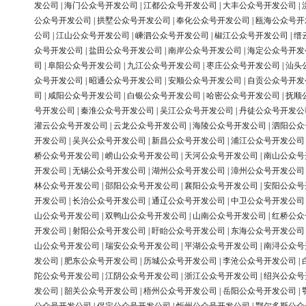
发公司
|
海门公众号开发公司
|
江都公众号开发公司
|
大丰公众号开发公司
|
公众号开发公司
|
拱墅公众号开发公司
|
奉化公众号开发公司
|
瓯海公众号开
公司
|
江山公众号开发公司
|
嵊泗公众号开发公司
|
椒江公众号开发公司
|
缙
众号开发公司
|
盐田公众号开发公司
|
南岸公众号开发公司
|
海定公众号开发
司
|
阜阳公众号开发公司
|
九江公众号开发公司
|
枣庄公众号开发公司
|
汕头
众号开发公司
|
昭通公众号开发公司
|
安顺公众号开发公司
|
自贡公众号开发
司
|
咸阳公众号开发公司
|
白银公众号开发公司
|
哈密公众号开发公司
|
抚顺
号开发公司
|
秦淮公众号开发公司
|
吴江公众号开发公司
|
丹徒公众号开发公
灌云公众号开发公司
|
云龙公众号开发公司
|
海陵公众号开发公司
|
泗阳公众
开发公司
|
吴兴公众号开发公司
|
新昌公众号开发公司
|
浦江公众号开发公司
桥公众号开发公司
|
崂山公众号开发公司
|
天河公众号开发公司
|
南山公众号
开发公司
|
无锡公众号开发公司
|
湖州公众号开发公司
|
漳州公众号开发公司
林公众号开发公司
|
邵阳公众号开发公司
|
襄阳公众号开发公司
|
安阳公众号
开发公司
|
长治公众号开发公司
|
通辽公众号开发公司
|
中卫公众号开发公司
山公众号开发公司
|
双鸭山公众号开发公司
|
山南公众号开发公司
|
红桥公众
开发公司
|
射阳公众号开发公司
|
盱眙公众号开发公司
|
东海公众号开发公司
山公众号开发公司
|
瑞安公众号开发公司
|
平湖公众号开发公司
|
南浔公众号
发公司
|
肥东公众号开发公司
|
历城公众号开发公司
|
李沧公众号开发公司
|
陀公众号开发公司
|
江阴公众号开发公司
|
浙江公众号开发公司
|
绍兴公众号
发公司
|
韶关公众号开发公司
|
梧州公众号开发公司
|
岳阳公众号开发公司
|