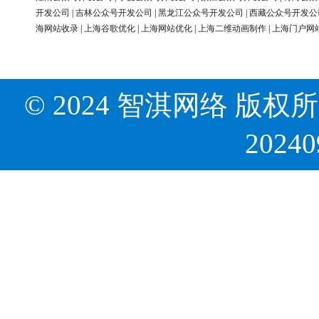
开发公司
|
吉林公众号开发公司
|
黑龙江公众号开发公司
|
西藏公众号开发公
海网站收录
|
上海谷歌优化
|
上海网站优化
|
上海二维动画制作
|
上海门户网
© 2024 智淇网络 版权所有 Al
2024