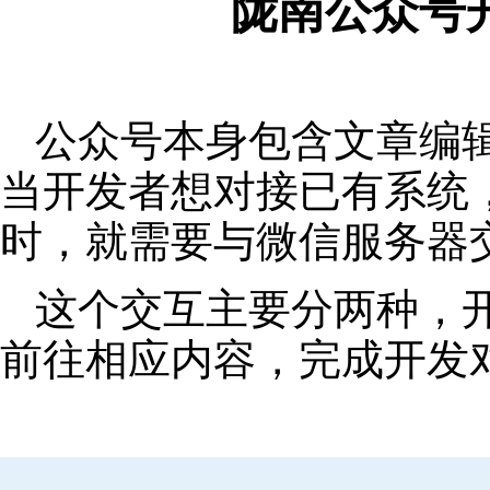
陇南公众号
公众号本身包含文章编
当开发者想对接已有系统
时，就需要与微信服务器
这个交互主要分两种，
前往相应内容，完成开发