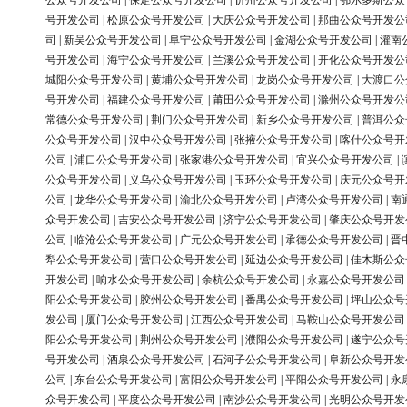
公众号开发公司
|
保定公众号开发公司
|
忻州公众号开发公司
|
鄂尔多斯公众
号开发公司
|
松原公众号开发公司
|
大庆公众号开发公司
|
那曲公众号开发公
司
|
新吴公众号开发公司
|
阜宁公众号开发公司
|
金湖公众号开发公司
|
灌南
号开发公司
|
海宁公众号开发公司
|
兰溪公众号开发公司
|
开化公众号开发公
城阳公众号开发公司
|
黄埔公众号开发公司
|
龙岗公众号开发公司
|
大渡口公
号开发公司
|
福建公众号开发公司
|
莆田公众号开发公司
|
滁州公众号开发公
常德公众号开发公司
|
荆门公众号开发公司
|
新乡公众号开发公司
|
普洱公众
公众号开发公司
|
汉中公众号开发公司
|
张掖公众号开发公司
|
喀什公众号开
公司
|
浦口公众号开发公司
|
张家港公众号开发公司
|
宜兴公众号开发公司
|
公众号开发公司
|
义乌公众号开发公司
|
玉环公众号开发公司
|
庆元公众号开
公司
|
龙华公众号开发公司
|
渝北公众号开发公司
|
卢湾公众号开发公司
|
南
众号开发公司
|
吉安公众号开发公司
|
济宁公众号开发公司
|
肇庆公众号开发
公司
|
临沧公众号开发公司
|
广元公众号开发公司
|
承德公众号开发公司
|
晋
犁公众号开发公司
|
营口公众号开发公司
|
延边公众号开发公司
|
佳木斯公众
开发公司
|
响水公众号开发公司
|
余杭公众号开发公司
|
永嘉公众号开发公司
阳公众号开发公司
|
胶州公众号开发公司
|
番禺公众号开发公司
|
坪山公众号
发公司
|
厦门公众号开发公司
|
江西公众号开发公司
|
马鞍山公众号开发公司
阳公众号开发公司
|
荆州公众号开发公司
|
濮阳公众号开发公司
|
遂宁公众号
号开发公司
|
酒泉公众号开发公司
|
石河子公众号开发公司
|
阜新公众号开发
公司
|
东台公众号开发公司
|
富阳公众号开发公司
|
平阳公众号开发公司
|
永
众号开发公司
|
平度公众号开发公司
|
南沙公众号开发公司
|
光明公众号开发