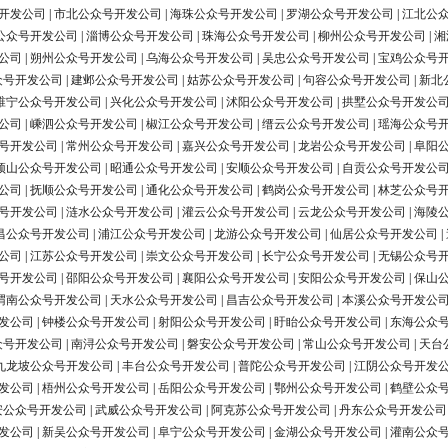
开发公司
|
市北公众号开发公司
|
海珠公众号开发公司
|
罗湖公众号开发公司
|
江北公
公众号开发公司
|
淄博公众号开发公司
|
珠海公众号开发公司
|
柳州公众号开发公司
|
湘
公司
|
朔州公众号开发公司
|
乌海公众号开发公司
|
吴忠公众号开发公司
|
宝鸡公众号
众号开发公司
|
建邺公众号开发公司
|
姑苏公众号开发公司
|
句容公众号开发公司
|
新北
睢宁公众号开发公司
|
兴化公众号开发公司
|
沭阳公众号开发公司
|
拱墅公众号开发公
公司
|
嵊泗公众号开发公司
|
椒江公众号开发公司
|
缙云公众号开发公司
|
瑶海公众号
号开发公司
|
常州公众号开发公司
|
嘉兴公众号开发公司
|
龙岩公众号开发公司
|
阜阳
顶山公众号开发公司
|
昭通公众号开发公司
|
安顺公众号开发公司
|
自贡公众号开发公
公司
|
抚顺公众号开发公司
|
通化公众号开发公司
|
鹤岗公众号开发公司
|
林芝公众号
号开发公司
|
涟水公众号开发公司
|
灌云公众号开发公司
|
云龙公众号开发公司
|
海陵
昌公众号开发公司
|
浦江公众号开发公司
|
龙游公众号开发公司
|
仙居公众号开发公司
|
公司
|
江苏公众号开发公司
|
崇文公众号开发公司
|
长宁公众号开发公司
|
无锡公众号
号开发公司
|
邵阳公众号开发公司
|
襄阳公众号开发公司
|
安阳公众号开发公司
|
保山
渭南公众号开发公司
|
天水公众号开发公司
|
昌吉公众号开发公司
|
本溪公众号开发公
发公司
|
钟楼公众号开发公司
|
射阳公众号开发公司
|
盱眙公众号开发公司
|
东海公众
众号开发公司
|
南浔公众号开发公司
|
磐安公众号开发公司
|
常山公众号开发公司
|
天台
九龙坡公众号开发公司
|
丰台公众号开发公司
|
普陀公众号开发公司
|
江阴公众号开发
发公司
|
梧州公众号开发公司
|
岳阳公众号开发公司
|
鄂州公众号开发公司
|
鹤壁公众
安公众号开发公司
|
武威公众号开发公司
|
阿克苏公众号开发公司
|
丹东公众号开发公司
发公司
|
新吴公众号开发公司
|
阜宁公众号开发公司
|
金湖公众号开发公司
|
灌南公众