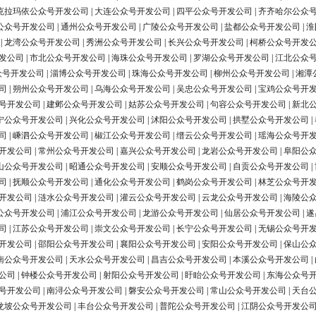
克拉玛依公众号开发公司
|
大连公众号开发公司
|
四平公众号开发公司
|
齐齐哈尔公众
公众号开发公司
|
通州公众号开发公司
|
广陵公众号开发公司
|
盐都公众号开发公司
|
淮
|
龙湾公众号开发公司
|
秀洲公众号开发公司
|
长兴公众号开发公司
|
柯桥公众号开发
发公司
|
市北公众号开发公司
|
海珠公众号开发公司
|
罗湖公众号开发公司
|
江北公众
众号开发公司
|
淄博公众号开发公司
|
珠海公众号开发公司
|
柳州公众号开发公司
|
湘潭
司
|
朔州公众号开发公司
|
乌海公众号开发公司
|
吴忠公众号开发公司
|
宝鸡公众号开
号开发公司
|
建邺公众号开发公司
|
姑苏公众号开发公司
|
句容公众号开发公司
|
新北
宁公众号开发公司
|
兴化公众号开发公司
|
沭阳公众号开发公司
|
拱墅公众号开发公司
|
司
|
嵊泗公众号开发公司
|
椒江公众号开发公司
|
缙云公众号开发公司
|
瑶海公众号开
开发公司
|
常州公众号开发公司
|
嘉兴公众号开发公司
|
龙岩公众号开发公司
|
阜阳公
山公众号开发公司
|
昭通公众号开发公司
|
安顺公众号开发公司
|
自贡公众号开发公司
|
司
|
抚顺公众号开发公司
|
通化公众号开发公司
|
鹤岗公众号开发公司
|
林芝公众号开
开发公司
|
涟水公众号开发公司
|
灌云公众号开发公司
|
云龙公众号开发公司
|
海陵公
公众号开发公司
|
浦江公众号开发公司
|
龙游公众号开发公司
|
仙居公众号开发公司
|
遂
司
|
江苏公众号开发公司
|
崇文公众号开发公司
|
长宁公众号开发公司
|
无锡公众号开
开发公司
|
邵阳公众号开发公司
|
襄阳公众号开发公司
|
安阳公众号开发公司
|
保山公
南公众号开发公司
|
天水公众号开发公司
|
昌吉公众号开发公司
|
本溪公众号开发公司
|
公司
|
钟楼公众号开发公司
|
射阳公众号开发公司
|
盱眙公众号开发公司
|
东海公众号
号开发公司
|
南浔公众号开发公司
|
磐安公众号开发公司
|
常山公众号开发公司
|
天台
龙坡公众号开发公司
|
丰台公众号开发公司
|
普陀公众号开发公司
|
江阴公众号开发公