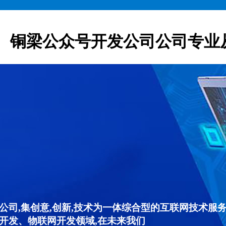
铜梁公众号开发公司公司专业
司,集创意,创新,技术为一体综合型的互联网技术服务公
号开发、物联网开发领域,在未来我们