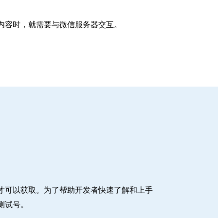
内容时，就需要与微信服务器交互。
才可以获取。为了帮助开发者快速了解和上手
测试号。