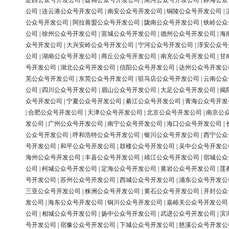
定西公众号开发公司
|
盘锦公众号开发公司
|
黑河公众号开发公司
|
静海公众
公司
|
连云港公众号开发公司
|
南安公众号开发公司
|
铜陵公众号开发公司
|
公众号开发公司
|
阿拉善盟公众号开发公司
|
陇南公众号开发公司
|
铁岭公众
公司
|
徐州公众号开发公司
|
宣城公众号开发公司
|
德州公众号开发公司
|
海
众号开发公司
|
大兴安岭公众号开发公司
|
宁河公众号开发公司
|
淳安公众号
公司
|
湖南公众号开发公司
|
商丘公众号开发公司
|
南充公众号开发公司
|
甘
号开发公司
|
湖北公众号开发公司
|
信阳公众号开发公司
|
达州公众号开发公
芜公众号开发公司
|
东莞公众号开发公司
|
驻马店公众号开发公司
|
云南公众
公司
|
四川公众号开发公司
|
眉山公众号开发公司
|
大足公众号开发公司
|
揭
众号开发公司
|
宁夏公众号开发公司
|
綦江公众号开发公司
|
青海公众号开发
|
合肥公众号开发公司
|
天津公众号开发公司
|
北京公众号开发公司
|
南京公
发公司
|
广州公众号开发公司
|
南宁公众号开发公司
|
海口公众号开发公司
|
公众号开发公司
|
呼和浩特公众号开发公司
|
银川公众号开发公司
|
西宁公众
号开发公司
|
和平公众号开发公司
|
鼓楼公众号开发公司
|
吴中公众号开发公
海州公众号开发公司
|
丰县公众号开发公司
|
靖江公众号开发公司
|
宿城公众
公司
|
柯城公众号开发公司
|
定海公众号开发公司
|
黄岩公众号开发公司
|
莲
号开发公司
|
苏州公众号开发公司
|
西城公众号开发公司
|
浦东公众号开发公
三亚公众号开发公司
|
株洲公众号开发公司
|
黄石公众号开发公司
|
开封公众
发公司
|
海东公众号开发公司
|
铜川公众号开发公司
|
嘉峪关公众号开发公司
公司
|
相城公众号开发公司
|
扬中公众号开发公司
|
武进公众号开发公司
|
滨
号开发公司
|
宿豫公众号开发公司
|
下城公众号开发公司
|
慈溪公众号开发公