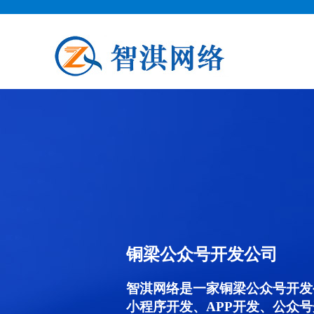
铜梁公众号开发公司
智淇网络是一家铜梁公众号开发公
小程序开发、APP开发、公众