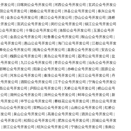
号开发公司
|
日喀则公众号开发公司
|
河西公众号开发公司
|
玄武公众号开发公
阴公众号开发公司
|
赣榆公众号开发公司
|
沛县公众号开发公司
|
泰兴公众号
公司
|
金东公众号开发公司
|
衢江公众号开发公司
|
岱山公众号开发公司
|
路桥
号开发公司
|
宣武公众号开发公司
|
闵行公众号开发公司
|
镇江公众号开发公司
公众号开发公司
|
十堰公众号开发公司
|
洛阳公众号开发公司
|
玉溪公众号开
发公司
|
金昌公众号开发公司
|
吐鲁番公众号开发公司
|
鞍山公众号开发公司
|
公众号开发公司
|
惠山公众号开发公司
|
海门公众号开发公司
|
江都公众号开发
奉化公众号开发公司
|
瓯海公众号开发公司
|
嘉善公众号开发公司
|
安吉公众
发公司
|
槐荫公众号开发公司
|
黄岛公众号开发公司
|
荔湾公众号开发公司
|
盐
众号开发公司
|
九江公众号开发公司
|
枣庄公众号开发公司
|
汕头公众号开发公
邯郸公众号开发公司
|
阳泉公众号开发公司
|
赤峰公众号开发公司
|
固原公众
发公司
|
河东公众号开发公司
|
秦淮公众号开发公司
|
吴江公众号开发公司
|
丹
众号开发公司
|
泗阳公众号开发公司
|
江干公众号开发公司
|
宁海公众号开发公
昌公众号开发公司
|
庐阳公众号开发公司
|
天桥公众号开发公司
|
崂山公众号
发公司
|
湖州公众号开发公司
|
漳州公众号开发公司
|
蚌埠公众号开发公司
|
新
众号开发公司
|
毕节公众号开发公司
|
攀枝花公众号开发公司
|
邢台公众号开发
白山公众号开发公司
|
双鸭山公众号开发公司
|
山南公众号开发公司
|
红桥公
开发公司
|
泉山公众号开发公司
|
高港公众号开发公司
|
泗洪公众号开发公司
|
公众号开发公司
|
松阳公众号开发公司
|
肥东公众号开发公司
|
历城公众号开发
司
|
浙江公众号开发公司
|
绍兴公众号开发公司
|
宁德公众号开发公司
|
淮南公