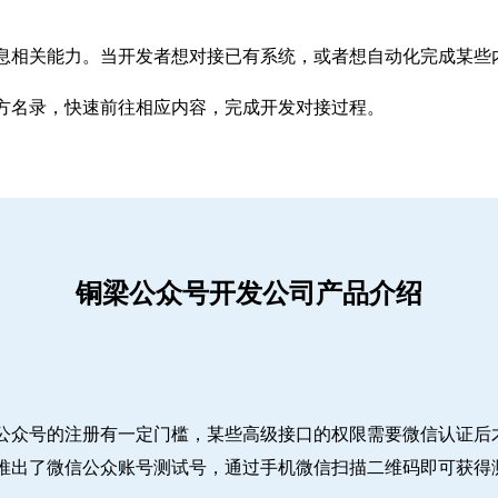
息相关能力。当开发者想对接已有系统，或者想自动化完成某些
方名录，快速前往相应内容，完成开发对接过程。
铜梁公众号开发公司产品介绍
公众号的注册有一定门槛，某些高级接口的权限需要微信认证后
推出了微信公众账号测试号，通过手机微信扫描二维码即可获得