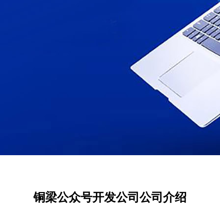
铜梁公众号开发公司公司介绍