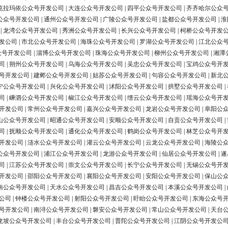
克拉玛依公众号开发公司
|
大连公众号开发公司
|
四平公众号开发公司
|
齐齐哈尔公众
公众号开发公司
|
通州公众号开发公司
|
广陵公众号开发公司
|
盐都公众号开发公司
|
淮
|
龙湾公众号开发公司
|
秀洲公众号开发公司
|
长兴公众号开发公司
|
柯桥公众号开发
发公司
|
市北公众号开发公司
|
海珠公众号开发公司
|
罗湖公众号开发公司
|
江北公众
众号开发公司
|
淄博公众号开发公司
|
珠海公众号开发公司
|
柳州公众号开发公司
|
湘潭
司
|
朔州公众号开发公司
|
乌海公众号开发公司
|
吴忠公众号开发公司
|
宝鸡公众号开
号开发公司
|
建邺公众号开发公司
|
姑苏公众号开发公司
|
句容公众号开发公司
|
新北
宁公众号开发公司
|
兴化公众号开发公司
|
沭阳公众号开发公司
|
拱墅公众号开发公司
|
司
|
嵊泗公众号开发公司
|
椒江公众号开发公司
|
缙云公众号开发公司
|
瑶海公众号开
开发公司
|
常州公众号开发公司
|
嘉兴公众号开发公司
|
龙岩公众号开发公司
|
阜阳公
山公众号开发公司
|
昭通公众号开发公司
|
安顺公众号开发公司
|
自贡公众号开发公司
|
司
|
抚顺公众号开发公司
|
通化公众号开发公司
|
鹤岗公众号开发公司
|
林芝公众号开
开发公司
|
涟水公众号开发公司
|
灌云公众号开发公司
|
云龙公众号开发公司
|
海陵公
公众号开发公司
|
浦江公众号开发公司
|
龙游公众号开发公司
|
仙居公众号开发公司
|
遂
司
|
江苏公众号开发公司
|
崇文公众号开发公司
|
长宁公众号开发公司
|
无锡公众号开
开发公司
|
邵阳公众号开发公司
|
襄阳公众号开发公司
|
安阳公众号开发公司
|
保山公
南公众号开发公司
|
天水公众号开发公司
|
昌吉公众号开发公司
|
本溪公众号开发公司
|
公司
|
钟楼公众号开发公司
|
射阳公众号开发公司
|
盱眙公众号开发公司
|
东海公众号
号开发公司
|
南浔公众号开发公司
|
磐安公众号开发公司
|
常山公众号开发公司
|
天台
龙坡公众号开发公司
|
丰台公众号开发公司
|
普陀公众号开发公司
|
江阴公众号开发公