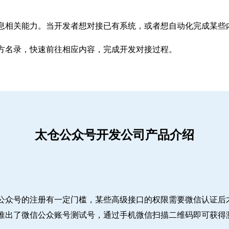
息相关能力。当开发者想对接已有系统，或者想自动化完成某些
方名录，快速前往相应内容，完成开发对接过程。
太仓公众号开发公司产品介绍
公众号的注册有一定门槛，某些高级接口的权限需要微信认证后
推出了微信公众账号测试号，通过手机微信扫描二维码即可获得