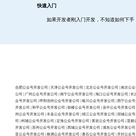
快速入门
如果开发者刚入门开发，不知道如何下手
合肥公众号开发公司
|
天津公众号开发公司
|
北京公众号开发公司
|
南京公众
公司
|
广州公众号开发公司
|
南宁公众号开发公司
|
海口公众号开发公司
|
长
众号开发公司
|
呼和浩特公众号开发公司
|
银川公众号开发公司
|
西宁公众号
开发公司
|
和平公众号开发公司
|
鼓楼公众号开发公司
|
吴中公众号开发公司
州公众号开发公司
|
丰县公众号开发公司
|
靖江公众号开发公司
|
宿城公众号
司
|
柯城公众号开发公司
|
定海公众号开发公司
|
黄岩公众号开发公司
|
莲都
开发公司
|
苏州公众号开发公司
|
西城公众号开发公司
|
浦东公众号开发公司
亚公众号开发公司
|
株洲公众号开发公司
|
黄石公众号开发公司
|
开封公众号