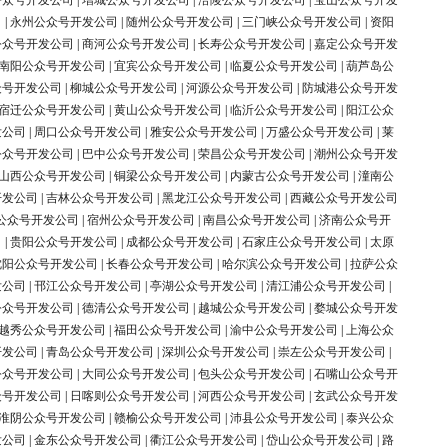
公众号开发公司
|
增城公众号开发公司
|
涪陵公众号开发公司
|
宝山公众号开发
司
|
永州公众号开发公司
|
随州公众号开发公司
|
三门峡公众号开发公司
|
资阳
公众号开发公司
|
商河公众号开发公司
|
长寿公众号开发公司
|
嘉定公众号开发
南阳公众号开发公司
|
宜宾公众号开发公司
|
临夏公众号开发公司
|
葫芦岛公
众号开发公司
|
柳城公众号开发公司
|
河源公众号开发公司
|
防城港公众号开发
宿迁公众号开发公司
|
黄山公众号开发公司
|
临沂公众号开发公司
|
阳江公众
发公司
|
周口公众号开发公司
|
雅安公众号开发公司
|
万盛公众号开发公司
|
莱
公众号开发公司
|
巴中公众号开发公司
|
荣昌公众号开发公司
|
潮州公众号开发
山西公众号开发公司
|
铜梁公众号开发公司
|
内蒙古公众号开发公司
|
潼南公
开发公司
|
吉林公众号开发公司
|
黑龙江公众号开发公司
|
西藏公众号开发公司
公众号开发公司
|
宿州公众号开发公司
|
南昌公众号开发公司
|
济南公众号开
司
|
贵阳公众号开发公司
|
成都公众号开发公司
|
石家庄公众号开发公司
|
太原
沈阳公众号开发公司
|
长春公众号开发公司
|
哈尔滨公众号开发公司
|
拉萨公众
发公司
|
邗江公众号开发公司
|
亭湖公众号开发公司
|
清江浦公众号开发公司
|
公众号开发公司
|
德清公众号开发公司
|
越城公众号开发公司
|
婺城公众号开发
越秀公众号开发公司
|
福田公众号开发公司
|
渝中公众号开发公司
|
上海公众
开发公司
|
青岛公众号开发公司
|
深圳公众号开发公司
|
崇左公众号开发公司
|
公众号开发公司
|
大同公众号开发公司
|
包头公众号开发公司
|
石嘴山公众号开
众号开发公司
|
日喀则公众号开发公司
|
河西公众号开发公司
|
玄武公众号开发
淮阴公众号开发公司
|
赣榆公众号开发公司
|
沛县公众号开发公司
|
泰兴公众
发公司
|
金东公众号开发公司
|
衢江公众号开发公司
|
岱山公众号开发公司
|
路