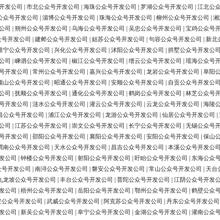
开发公司
|
市北公众号开发公司
|
海珠公众号开发公司
|
罗湖公众号开发公司
|
江北公
公众号开发公司
|
淄博公众号开发公司
|
珠海公众号开发公司
|
柳州公众号开发公司
|
湘
公司
|
朔州公众号开发公司
|
乌海公众号开发公司
|
吴忠公众号开发公司
|
宝鸡公众号
众号开发公司
|
建邺公众号开发公司
|
姑苏公众号开发公司
|
句容公众号开发公司
|
新北
睢宁公众号开发公司
|
兴化公众号开发公司
|
沭阳公众号开发公司
|
拱墅公众号开发公
公司
|
嵊泗公众号开发公司
|
椒江公众号开发公司
|
缙云公众号开发公司
|
瑶海公众号
号开发公司
|
常州公众号开发公司
|
嘉兴公众号开发公司
|
龙岩公众号开发公司
|
阜阳
顶山公众号开发公司
|
昭通公众号开发公司
|
安顺公众号开发公司
|
自贡公众号开发公
公司
|
抚顺公众号开发公司
|
通化公众号开发公司
|
鹤岗公众号开发公司
|
林芝公众号
号开发公司
|
涟水公众号开发公司
|
灌云公众号开发公司
|
云龙公众号开发公司
|
海陵
昌公众号开发公司
|
浦江公众号开发公司
|
龙游公众号开发公司
|
仙居公众号开发公司
|
公司
|
江苏公众号开发公司
|
崇文公众号开发公司
|
长宁公众号开发公司
|
无锡公众号
号开发公司
|
邵阳公众号开发公司
|
襄阳公众号开发公司
|
安阳公众号开发公司
|
保山
渭南公众号开发公司
|
天水公众号开发公司
|
昌吉公众号开发公司
|
本溪公众号开发公
发公司
|
钟楼公众号开发公司
|
射阳公众号开发公司
|
盱眙公众号开发公司
|
东海公众
众号开发公司
|
南浔公众号开发公司
|
磐安公众号开发公司
|
常山公众号开发公司
|
天台
九龙坡公众号开发公司
|
丰台公众号开发公司
|
普陀公众号开发公司
|
江阴公众号开发
发公司
|
梧州公众号开发公司
|
岳阳公众号开发公司
|
鄂州公众号开发公司
|
鹤壁公众
安公众号开发公司
|
武威公众号开发公司
|
阿克苏公众号开发公司
|
丹东公众号开发公司
发公司
|
新吴公众号开发公司
|
阜宁公众号开发公司
|
金湖公众号开发公司
|
灌南公众