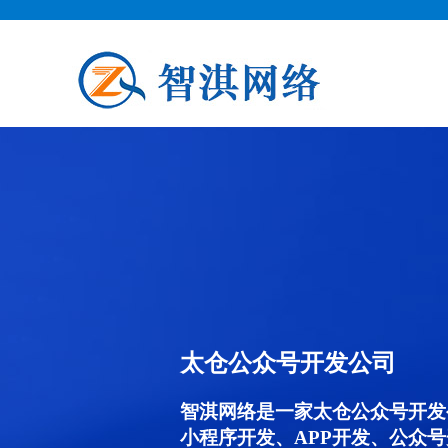
太仓公众号开发公司
智淇网络是一家太仓公众号开发公
小程序开发、APP开发、公众