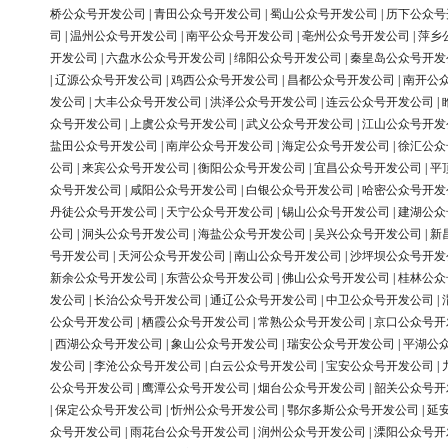
桥公众号开发公司
|
青田公众号开发公司
|
蜀山公众号开发公司
|
历下公众号
司
|
温州公众号开发公司
|
南平公众号开发公司
|
亳州公众号开发公司
|
萍乡
开发公司
|
六盘水公众号开发公司
|
绵阳公众号开发公司
|
秦皇岛公众号开发
|
辽源公众号开发公司
|
鸡西公众号开发公司
|
昌都公众号开发公司
|
南开公
发公司
|
大丰公众号开发公司
|
洪泽公众号开发公司
|
连云公众号开发公司
|
众号开发公司
|
上虞公众号开发公司
|
武义公众号开发公司
|
江山公众号开发
盐田公众号开发公司
|
南岸公众号开发公司
|
海定公众号开发公司
|
徐汇公众
公司
|
来宾公众号开发公司
|
衡阳公众号开发公司
|
宜昌公众号开发公司
|
平
众号开发公司
|
咸阳公众号开发公司
|
白银公众号开发公司
|
哈密公众号开发
丹徒公众号开发公司
|
天宁公众号开发公司
|
锡山公众号开发公司
|
建湖公众
公司
|
洞头公众号开发公司
|
海盐公众号开发公司
|
吴兴公众号开发公司
|
新
号开发公司
|
天河公众号开发公司
|
南山公众号开发公司
|
沙坪坝公众号开发
新余公众号开发公司
|
东营公众号开发公司
|
佛山公众号开发公司
|
桂林公众
发公司
|
长治公众号开发公司
|
通辽公众号开发公司
|
中卫公众号开发公司
|
公众号开发公司
|
栖霞公众号开发公司
|
常熟公众号开发公司
|
京口公众号开
|
西湖公众号开发公司
|
象山公众号开发公司
|
瑞安公众号开发公司
|
平湖公
发公司
|
李沧公众号开发公司
|
白云公众号开发公司
|
宝安公众号开发公司
|
公众号开发公司
|
鹰潭公众号开发公司
|
烟台公众号开发公司
|
韶关公众号开
|
保定公众号开发公司
|
忻州公众号开发公司
|
鄂尔多斯公众号开发公司
|
延
众号开发公司
|
雨花台公众号开发公司
|
润州公众号开发公司
|
溧阳公众号开