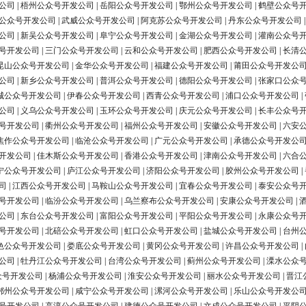
公司
|
梧州公众号开发公司
|
岳阳公众号开发公司
|
鄂州公众号开发公司
|
鹤壁公众号
公众号开发公司
|
武威公众号开发公司
|
阿克苏公众号开发公司
|
丹东公众号开发公司
公司
|
新吴公众号开发公司
|
阜宁公众号开发公司
|
金湖公众号开发公司
|
灌南公众号
号开发公司
|
三门公众号开发公司
|
云和公众号开发公司
|
肥西公众号开发公司
|
长清
昆山公众号开发公司
|
金华公众号开发公司
|
福建公众号开发公司
|
莆田公众号开发公
公司
|
新乡公众号开发公司
|
普洱公众号开发公司
|
德阳公众号开发公司
|
张家口公众
城公众号开发公司
|
伊春公众号开发公司
|
西青公众号开发公司
|
浦口公众号开发公司
|
公司
|
义乌公众号开发公司
|
玉环公众号开发公司
|
庆元公众号开发公司
|
长丰公众号
号开发公司
|
衢州公众号开发公司
|
福州公众号开发公司
|
安徽公众号开发公司
|
六安
焦作公众号开发公司
|
临沧公众号开发公司
|
广元公众号开发公司
|
承德公众号开发公
开发公司
|
佳木斯公众号开发公司
|
香港公众号开发公司
|
津南公众号开发公司
|
六合
宁公众号开发公司
|
庐江公众号开发公司
|
济阳公众号开发公司
|
胶州公众号开发公司
|
司
|
江西公众号开发公司
|
马鞍山公众号开发公司
|
宜春公众号开发公司
|
泰安公众号
号开发公司
|
临汾公众号开发公司
|
乌兰察布公众号开发公司
|
安康公众号开发公司
|
公司
|
东台公众号开发公司
|
富阳公众号开发公司
|
平阳公众号开发公司
|
永康公众号
号开发公司
|
北碚公众号开发公司
|
虹口公众号开发公司
|
盐城公众号开发公司
|
台州
色公众号开发公司
|
娄底公众号开发公司
|
黄冈公众号开发公司
|
许昌公众号开发公司
|
公司
|
牡丹江公众号开发公司
|
台湾公众号开发公司
|
蓟州公众号开发公司
|
溧水公众
众号开发公司
|
杨浦公众号开发公司
|
淮安公众号开发公司
|
丽水公众号开发公司
|
晋江
郴州公众号开发公司
|
咸宁公众号开发公司
|
漯河公众号开发公司
|
乐山公众号开发公