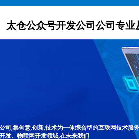
太仓公众号开发公司公司专业
司,集创意,创新,技术为一体综合型的互联网技术服务公
号开发、物联网开发领域,在未来我们