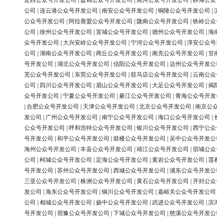
定西公众号开发公司
|
盘锦公众号开发公司
|
黑河公众号开发公司
|
静海公众
公司
|
连云港公众号开发公司
|
南安公众号开发公司
|
铜陵公众号开发公司
|
公众号开发公司
|
阿拉善盟公众号开发公司
|
陇南公众号开发公司
|
铁岭公众
公司
|
徐州公众号开发公司
|
宣城公众号开发公司
|
德州公众号开发公司
|
海
众号开发公司
|
大兴安岭公众号开发公司
|
宁河公众号开发公司
|
淳安公众号
公司
|
湖南公众号开发公司
|
商丘公众号开发公司
|
南充公众号开发公司
|
甘
号开发公司
|
湖北公众号开发公司
|
信阳公众号开发公司
|
达州公众号开发公
芜公众号开发公司
|
东莞公众号开发公司
|
驻马店公众号开发公司
|
云南公众
公司
|
四川公众号开发公司
|
眉山公众号开发公司
|
大足公众号开发公司
|
揭
众号开发公司
|
宁夏公众号开发公司
|
綦江公众号开发公司
|
青海公众号开发
|
合肥公众号开发公司
|
天津公众号开发公司
|
北京公众号开发公司
|
南京公
发公司
|
广州公众号开发公司
|
南宁公众号开发公司
|
海口公众号开发公司
|
公众号开发公司
|
呼和浩特公众号开发公司
|
银川公众号开发公司
|
西宁公众
号开发公司
|
和平公众号开发公司
|
鼓楼公众号开发公司
|
吴中公众号开发公
海州公众号开发公司
|
丰县公众号开发公司
|
靖江公众号开发公司
|
宿城公众
公司
|
柯城公众号开发公司
|
定海公众号开发公司
|
黄岩公众号开发公司
|
莲
号开发公司
|
苏州公众号开发公司
|
西城公众号开发公司
|
浦东公众号开发公
三亚公众号开发公司
|
株洲公众号开发公司
|
黄石公众号开发公司
|
开封公众
发公司
|
海东公众号开发公司
|
铜川公众号开发公司
|
嘉峪关公众号开发公司
公司
|
相城公众号开发公司
|
扬中公众号开发公司
|
武进公众号开发公司
|
滨
号开发公司
|
宿豫公众号开发公司
|
下城公众号开发公司
|
慈溪公众号开发公