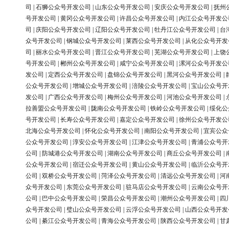
司
|
石狮公众号开发公司
|
山东公众号开发公司
|
安庆公众号开发公司
|
抚州
号开发公司
|
黄冈公众号开发公司
|
许昌公众号开发公司
|
内江公众号开发公
司
|
庆阳公众号开发公司
|
辽阳公众号开发公司
|
牡丹江公众号开发公司
|
台
众号开发公司
|
钢城公众号开发公司
|
莱西公众号开发公司
|
从化公众号开发
司
|
丽水公众号开发公司
|
晋江公众号开发公司
|
芜湖公众号开发公司
|
上饶
号开发公司
|
郴州公众号开发公司
|
咸宁公众号开发公司
|
漯河公众号开发公
发公司
|
定西公众号开发公司
|
盘锦公众号开发公司
|
黑河公众号开发公司
|
公众号开发公司
|
增城公众号开发公司
|
涪陵公众号开发公司
|
宝山公众号开
发公司
|
广西公众号开发公司
|
梅州公众号开发公司
|
河池公众号开发公司
|
拉善盟公众号开发公司
|
陇南公众号开发公司
|
铁岭公众号开发公司
|
绥化公
号开发公司
|
长寿公众号开发公司
|
嘉定公众号开发公司
|
徐州公众号开发公
北海公众号开发公司
|
怀化公众号开发公司
|
南阳公众号开发公司
|
宜宾公众
公众号开发公司
|
淳安公众号开发公司
|
江津公众号开发公司
|
青浦公众号开
公司
|
防城港公众号开发公司
|
湖南公众号开发公司
|
商丘公众号开发公司
|
公众号开发公司
|
宿迁公众号开发公司
|
黄山公众号开发公司
|
临沂公众号开
公司
|
双桥公众号开发公司
|
菏泽公众号开发公司
|
清远公众号开发公司
|
河
众号开发公司
|
东莞公众号开发公司
|
驻马店公众号开发公司
|
云南公众号开
公司
|
巴中公众号开发公司
|
荣昌公众号开发公司
|
潮州公众号开发公司
|
四
众号开发公司
|
璧山公众号开发公司
|
云浮公众号开发公司
|
山西公众号开发
公司
|
綦江公众号开发公司
|
青海公众号开发公司
|
陕西公众号开发公司
|
甘