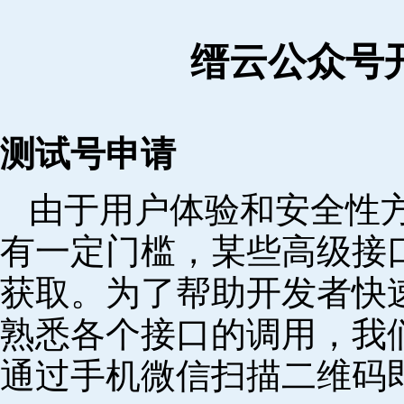
缙云公众号
测试号申请
由于用户体验和安全性
有一定门槛，某些高级接
获取。为了帮助开发者快
熟悉各个接口的调用，我
通过手机微信扫描二维码