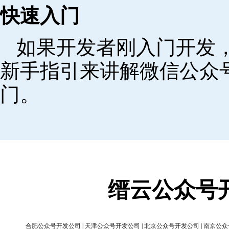
快速入门
如果开发者刚入门开发
新手指引来讲解微信公众
门。
缙云公众号
合肥公众号开发公司
|
天津公众号开发公司
|
北京公众号开发公司
|
南京公众