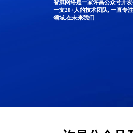
智淇网络是一家许昌公众号开发公
一支20+人的技术团队, 一直
领域,在未来我们