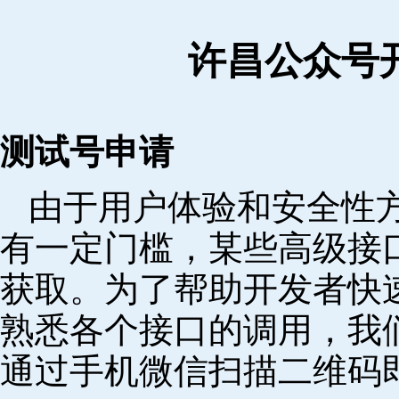
许昌公众号
测试号申请
由于用户体验和安全性
有一定门槛，某些高级接
获取。为了帮助开发者快
熟悉各个接口的调用，我
通过手机微信扫描二维码