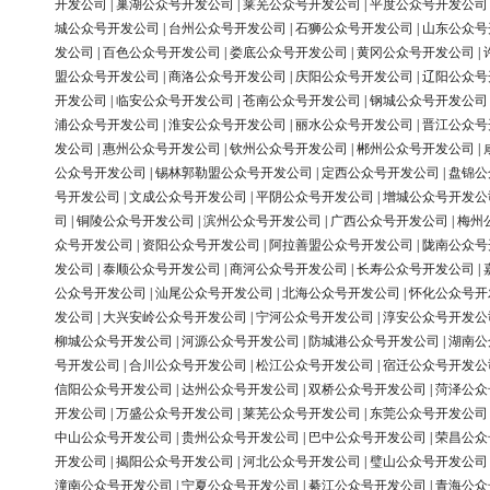
开发公司
|
巢湖公众号开发公司
|
莱芜公众号开发公司
|
平度公众号开发公司
城公众号开发公司
|
台州公众号开发公司
|
石狮公众号开发公司
|
山东公众号
发公司
|
百色公众号开发公司
|
娄底公众号开发公司
|
黄冈公众号开发公司
|
盟公众号开发公司
|
商洛公众号开发公司
|
庆阳公众号开发公司
|
辽阳公众号
开发公司
|
临安公众号开发公司
|
苍南公众号开发公司
|
钢城公众号开发公司
浦公众号开发公司
|
淮安公众号开发公司
|
丽水公众号开发公司
|
晋江公众号
发公司
|
惠州公众号开发公司
|
钦州公众号开发公司
|
郴州公众号开发公司
|
公众号开发公司
|
锡林郭勒盟公众号开发公司
|
定西公众号开发公司
|
盘锦公
号开发公司
|
文成公众号开发公司
|
平阴公众号开发公司
|
增城公众号开发公
司
|
铜陵公众号开发公司
|
滨州公众号开发公司
|
广西公众号开发公司
|
梅州
众号开发公司
|
资阳公众号开发公司
|
阿拉善盟公众号开发公司
|
陇南公众号
发公司
|
泰顺公众号开发公司
|
商河公众号开发公司
|
长寿公众号开发公司
|
公众号开发公司
|
汕尾公众号开发公司
|
北海公众号开发公司
|
怀化公众号开
发公司
|
大兴安岭公众号开发公司
|
宁河公众号开发公司
|
淳安公众号开发公
柳城公众号开发公司
|
河源公众号开发公司
|
防城港公众号开发公司
|
湖南公
号开发公司
|
合川公众号开发公司
|
松江公众号开发公司
|
宿迁公众号开发公
信阳公众号开发公司
|
达州公众号开发公司
|
双桥公众号开发公司
|
菏泽公众
开发公司
|
万盛公众号开发公司
|
莱芜公众号开发公司
|
东莞公众号开发公司
中山公众号开发公司
|
贵州公众号开发公司
|
巴中公众号开发公司
|
荣昌公众
开发公司
|
揭阳公众号开发公司
|
河北公众号开发公司
|
璧山公众号开发公司
潼南公众号开发公司
|
宁夏公众号开发公司
|
綦江公众号开发公司
|
青海公众