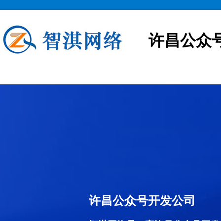
许昌公众
许昌公众号开发公司