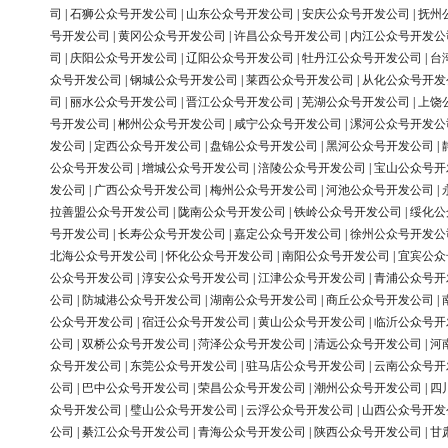
司
|
石狮公众号开发公司
|
山东公众号开发公司
|
安庆公众号开发公司
|
抚州
号开发公司
|
黄冈公众号开发公司
|
许昌公众号开发公司
|
内江公众号开发公
司
|
庆阳公众号开发公司
|
辽阳公众号开发公司
|
牡丹江公众号开发公司
|
台
众号开发公司
|
钢城公众号开发公司
|
莱西公众号开发公司
|
从化公众号开发
司
|
丽水公众号开发公司
|
晋江公众号开发公司
|
芜湖公众号开发公司
|
上饶
号开发公司
|
郴州公众号开发公司
|
咸宁公众号开发公司
|
漯河公众号开发公
发公司
|
定西公众号开发公司
|
盘锦公众号开发公司
|
黑河公众号开发公司
|
公众号开发公司
|
增城公众号开发公司
|
涪陵公众号开发公司
|
宝山公众号开
发公司
|
广西公众号开发公司
|
梅州公众号开发公司
|
河池公众号开发公司
|
拉善盟公众号开发公司
|
陇南公众号开发公司
|
铁岭公众号开发公司
|
绥化公
号开发公司
|
长寿公众号开发公司
|
嘉定公众号开发公司
|
徐州公众号开发公
北海公众号开发公司
|
怀化公众号开发公司
|
南阳公众号开发公司
|
宜宾公众
公众号开发公司
|
淳安公众号开发公司
|
江津公众号开发公司
|
青浦公众号开
公司
|
防城港公众号开发公司
|
湖南公众号开发公司
|
商丘公众号开发公司
|
公众号开发公司
|
宿迁公众号开发公司
|
黄山公众号开发公司
|
临沂公众号开
公司
|
双桥公众号开发公司
|
菏泽公众号开发公司
|
清远公众号开发公司
|
河
众号开发公司
|
东莞公众号开发公司
|
驻马店公众号开发公司
|
云南公众号开
公司
|
巴中公众号开发公司
|
荣昌公众号开发公司
|
潮州公众号开发公司
|
四
众号开发公司
|
璧山公众号开发公司
|
云浮公众号开发公司
|
山西公众号开发
公司
|
綦江公众号开发公司
|
青海公众号开发公司
|
陕西公众号开发公司
|
甘