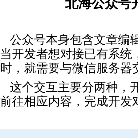
北海公众号
公众号本身包含文章编
当开发者想对接已有系统
时，就需要与微信服务器
这个交互主要分两种，
前往相应内容，完成开发