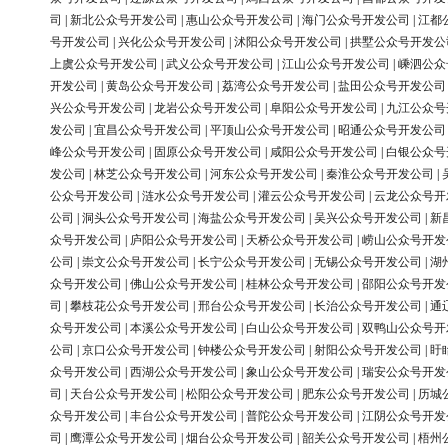
司
|
新北公众号开发公司
|
惠山公众号开发公司
|
海门公众号开发公司
|
江都
号开发公司
|
兴化公众号开发公司
|
沭阳公众号开发公司
|
拱墅公众号开发公
上虞公众号开发公司
|
武义公众号开发公司
|
江山公众号开发公司
|
嵊泗公众
开发公司
|
黄岛公众号开发公司
|
荔湾公众号开发公司
|
盐田公众号开发公司
兴公众号开发公司
|
龙岩公众号开发公司
|
阜阳公众号开发公司
|
九江公众号
发公司
|
宜昌公众号开发公司
|
平顶山公众号开发公司
|
昭通公众号开发公司
峰公众号开发公司
|
固原公众号开发公司
|
咸阳公众号开发公司
|
白银公众号
发公司
|
林芝公众号开发公司
|
河东公众号开发公司
|
秦淮公众号开发公司
|
公众号开发公司
|
涟水公众号开发公司
|
灌云公众号开发公司
|
云龙公众号开
公司
|
洞头公众号开发公司
|
海盐公众号开发公司
|
吴兴公众号开发公司
|
新
众号开发公司
|
庐阳公众号开发公司
|
天桥公众号开发公司
|
崂山公众号开发
公司
|
崇文公众号开发公司
|
长宁公众号开发公司
|
无锡公众号开发公司
|
湖
众号开发公司
|
佛山公众号开发公司
|
桂林公众号开发公司
|
邵阳公众号开发
司
|
攀枝花公众号开发公司
|
邢台公众号开发公司
|
长治公众号开发公司
|
通
众号开发公司
|
本溪公众号开发公司
|
白山公众号开发公司
|
双鸭山公众号开
公司
|
京口公众号开发公司
|
钟楼公众号开发公司
|
射阳公众号开发公司
|
盱
众号开发公司
|
西湖公众号开发公司
|
象山公众号开发公司
|
瑞安公众号开发
司
|
天台公众号开发公司
|
松阳公众号开发公司
|
肥东公众号开发公司
|
历城
众号开发公司
|
丰台公众号开发公司
|
普陀公众号开发公司
|
江阴公众号开发
司
|
鹰潭公众号开发公司
|
烟台公众号开发公司
|
韶关公众号开发公司
|
梧州