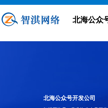
北海公众
北海公众号开发公司