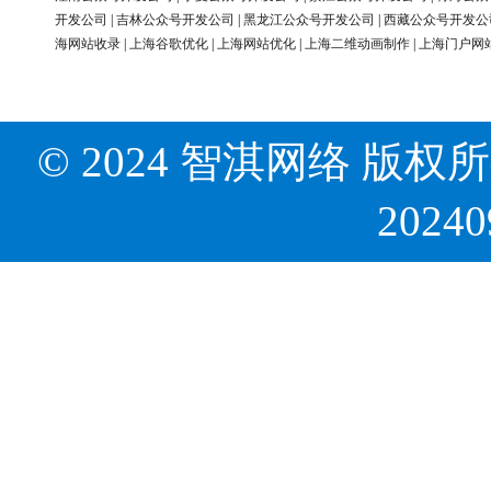
开发公司
|
吉林公众号开发公司
|
黑龙江公众号开发公司
|
西藏公众号开发公
海网站收录
|
上海谷歌优化
|
上海网站优化
|
上海二维动画制作
|
上海门户网
© 2024 智淇网络 版权所有 Al
2024