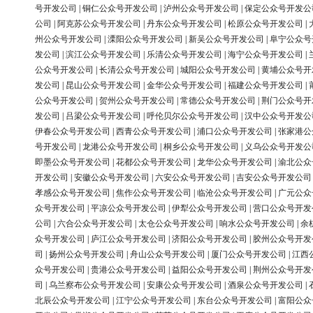
号开发公司
|
铜仁公众号开发公司
|
泸州公众号开发公司
|
保定公众号开发公
公司
|
阿克苏公众号开发公司
|
丹东公众号开发公司
|
松原公众号开发公司
|
州公众号开发公司
|
溧阳公众号开发公司
|
新吴公众号开发公司
|
阜宁公众号
发公司
|
滨江公众号开发公司
|
乐清公众号开发公司
|
海宁公众号开发公司
|
公众号开发公司
|
长清公众号开发公司
|
城阳公众号开发公司
|
黄埔公众号开
发公司
|
昆山公众号开发公司
|
金华公众号开发公司
|
福建公众号开发公司
|
公众号开发公司
|
贺州公众号开发公司
|
常德公众号开发公司
|
荆门公众号开
发公司
|
吕梁公众号开发公司
|
呼伦贝尔公众号开发公司
|
汉中公众号开发公
伊春公众号开发公司
|
西青公众号开发公司
|
浦口公众号开发公司
|
张家港公
号开发公司
|
龙港公众号开发公司
|
桐乡公众号开发公司
|
义乌公众号开发公
即墨公众号开发公司
|
花都公众号开发公司
|
龙华公众号开发公司
|
渝北公众
开发公司
|
安徽公众号开发公司
|
六安公众号开发公司
|
吉安公众号开发公司
孝感公众号开发公司
|
焦作公众号开发公司
|
临沧公众号开发公司
|
广元公众
众号开发公司
|
平凉公众号开发公司
|
伊犁公众号开发公司
|
营口公众号开发
公司
|
六合公众号开发公司
|
太仓公众号开发公司
|
响水公众号开发公司
|
余
众号开发公司
|
庐江公众号开发公司
|
济阳公众号开发公司
|
胶州公众号开发
司
|
扬州公众号开发公司
|
舟山公众号开发公司
|
厦门公众号开发公司
|
江西
众号开发公司
|
贵港公众号开发公司
|
益阳公众号开发公司
|
荆州公众号开发
司
|
乌兰察布公众号开发公司
|
安康公众号开发公司
|
酒泉公众号开发公司
|
北辰公众号开发公司
|
江宁公众号开发公司
|
东台公众号开发公司
|
富阳公众