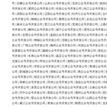
司
|
石狮公众号开发公司
|
山东公众号开发公司
|
安庆公众号开发公司
|
抚州
号开发公司
|
黄冈公众号开发公司
|
许昌公众号开发公司
|
内江公众号开发公
司
|
庆阳公众号开发公司
|
辽阳公众号开发公司
|
牡丹江公众号开发公司
|
台
众号开发公司
|
钢城公众号开发公司
|
莱西公众号开发公司
|
从化公众号开发
司
|
丽水公众号开发公司
|
晋江公众号开发公司
|
芜湖公众号开发公司
|
上饶
号开发公司
|
郴州公众号开发公司
|
咸宁公众号开发公司
|
漯河公众号开发公
发公司
|
定西公众号开发公司
|
盘锦公众号开发公司
|
黑河公众号开发公司
|
公众号开发公司
|
增城公众号开发公司
|
涪陵公众号开发公司
|
宝山公众号开
发公司
|
广西公众号开发公司
|
梅州公众号开发公司
|
河池公众号开发公司
|
拉善盟公众号开发公司
|
陇南公众号开发公司
|
铁岭公众号开发公司
|
绥化公
号开发公司
|
长寿公众号开发公司
|
嘉定公众号开发公司
|
徐州公众号开发公
北海公众号开发公司
|
怀化公众号开发公司
|
南阳公众号开发公司
|
宜宾公众
公众号开发公司
|
淳安公众号开发公司
|
江津公众号开发公司
|
青浦公众号开
公司
|
防城港公众号开发公司
|
湖南公众号开发公司
|
商丘公众号开发公司
|
公众号开发公司
|
宿迁公众号开发公司
|
黄山公众号开发公司
|
临沂公众号开
公司
|
双桥公众号开发公司
|
菏泽公众号开发公司
|
清远公众号开发公司
|
河
众号开发公司
|
东莞公众号开发公司
|
驻马店公众号开发公司
|
云南公众号开
公司
|
巴中公众号开发公司
|
荣昌公众号开发公司
|
潮州公众号开发公司
|
四
众号开发公司
|
璧山公众号开发公司
|
云浮公众号开发公司
|
山西公众号开发
公司
|
綦江公众号开发公司
|
青海公众号开发公司
|
陕西公众号开发公司
|
甘