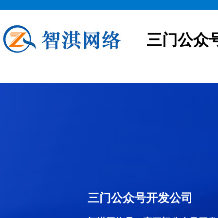
三门公众
三门公众号开发公司