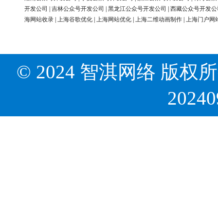
开发公司
|
吉林公众号开发公司
|
黑龙江公众号开发公司
|
西藏公众号开发公
海网站收录
|
上海谷歌优化
|
上海网站优化
|
上海二维动画制作
|
上海门户网
© 2024 智淇网络 版权所有 Al
2024