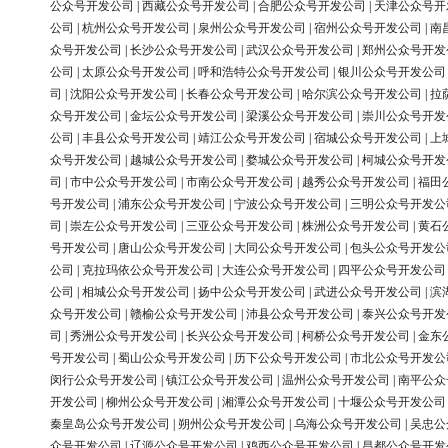
公众号开发公司
|
西藏公众号开发公司
|
合肥公众号开发公司
|
天津公众号开
公司
|
杭州公众号开发公司
|
泉州公众号开发公司
|
宿州公众号开发公司
|
南
众号开发公司
|
长沙公众号开发公司
|
武汉公众号开发公司
|
郑州公众号开发
公司
|
太原公众号开发公司
|
呼和浩特公众号开发公司
|
银川公众号开发公司
司
|
沈阳公众号开发公司
|
长春公众号开发公司
|
哈尔滨公众号开发公司
|
拉
众号开发公司
|
金坛公众号开发公司
|
梁溪公众号开发公司
|
崇川公众号开发
公司
|
丰县公众号开发公司
|
靖江公众号开发公司
|
宿城公众号开发公司
|
上
众号开发公司
|
越城公众号开发公司
|
婺城公众号开发公司
|
柯城公众号开发
司
|
市中公众号开发公司
|
市南公众号开发公司
|
越秀公众号开发公司
|
福田
号开发公司
|
浦东公众号开发公司
|
宁波公众号开发公司
|
三明公众号开发公
司
|
崇左公众号开发公司
|
三亚公众号开发公司
|
株洲公众号开发公司
|
黄石
号开发公司
|
唐山公众号开发公司
|
大同公众号开发公司
|
包头公众号开发公
公司
|
克拉玛依公众号开发公司
|
大连公众号开发公司
|
四平公众号开发公司
公司
|
相城公众号开发公司
|
扬中公众号开发公司
|
武进公众号开发公司
|
滨
众号开发公司
|
赣榆公众号开发公司
|
沛县公众号开发公司
|
泰兴公众号开发
司
|
秀洲公众号开发公司
|
长兴公众号开发公司
|
柯桥公众号开发公司
|
金东
号开发公司
|
蜀山公众号开发公司
|
历下公众号开发公司
|
市北公众号开发公
闵行公众号开发公司
|
镇江公众号开发公司
|
温州公众号开发公司
|
南平公众
开发公司
|
柳州公众号开发公司
|
湘潭公众号开发公司
|
十堰公众号开发公司
秦皇岛公众号开发公司
|
朔州公众号开发公司
|
乌海公众号开发公司
|
吴忠公
众号开发公司
|
辽源公众号开发公司
|
鸡西公众号开发公司
|
昌都公众号开发